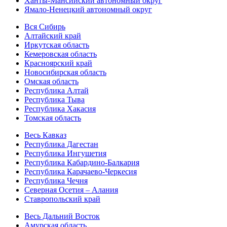
Ханты-Мансийский автономный округ
Ямало-Ненецкий автономный округ
Вся Сибирь
Алтайский край
Иркутская область
Кемеровская область
Красноярский край
Новосибирская область
Омская область
Республика Алтай
Республика Тыва
Республика Хакасия
Томская область
Весь Кавказ
Республика Дагестан
Республика Ингушетия
Республика Кабардино-Балкария
Республика Карачаево-Черкесия
Республика Чечня
Северная Осетия – Алания
Ставропольский край
Весь Дальний Восток
Амурская область