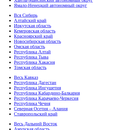
Ханты-Мансийский автономный округ
Ямало-Ненецкий автономный округ
Вся Сибирь
Алтайский край
Иркутская область
Кемеровская область
Красноярский край
Новосибирская область
Омская область
Республика Алтай
Республика Тыва
Республика Хакасия
Томская область
Весь Кавказ
Республика Дагестан
Республика Ингушетия
Республика Кабардино-Балкария
Республика Карачаево-Черкесия
Республика Чечня
Северная Осетия – Алания
Ставропольский край
Весь Дальний Восток
Амурская область