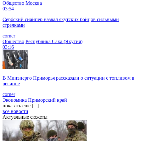
Общество
Москва
03:54
Сербский снайпер назвал якутских бойцов сильными
стрелками
corner
Общество
Республика Саха (Якутия)
03:16
В Минэнерго Приморья рассказали о ситуации с топливом в
регионе
corner
Экономика
Приморский край
показать еще [...]
все новости
Актуальные сюжеты