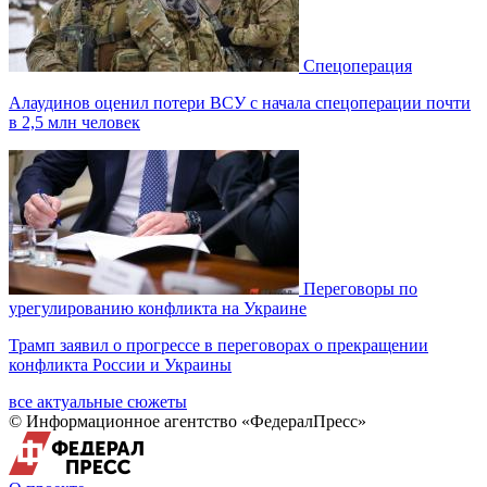
Спецоперация
Алаудинов оценил потери ВСУ с начала спецоперации почти
в 2,5 млн человек
Переговоры по
урегулированию конфликта на Украине
Трамп заявил о прогрессе в переговорах о прекращении
конфликта России и Украины
все актуальные сюжеты
© Информационное агентство «ФедералПресс»