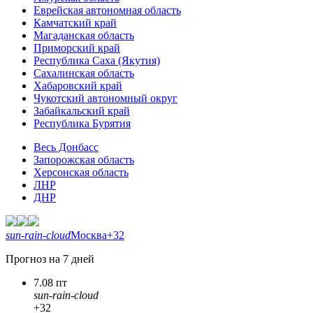
Еврейская автономная область
Камчатский край
Магаданская область
Приморский край
Республика Саха (Якутия)
Сахалинская область
Хабаровский край
Чукотский автономный округ
Забайкальский край
Республика Бурятия
Весь Донбасс
Запорожская область
Херсонская область
ЛНР
ДНР
sun-rain-cloud
Москва
+32
Прогноз на 7 дней
7.08 пт
sun-rain-cloud
+32