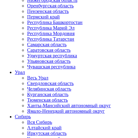
Нижегородская область
Оренбургская область
Пензенская область
Пермский край
Республика Башкортостан
Республика Марий Эл
Республика Мордовия
Республика Татарстан
Самарская область
Саратовская область
Удмуртская республика
Ульяновская область
Чувашская республика
Урал
Весь Урал
Свердловская область
Челябинская область
Курганская область
Тюменская область
Ханты-Мансийский автономный округ
Ямало-Ненецкий автономный округ
Сибирь
Вся Сибирь
Алтайский край
Иркутская область