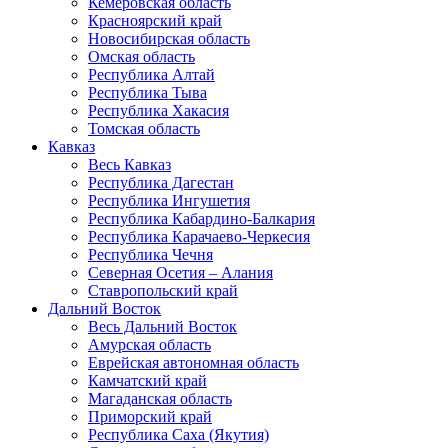
Кемеровская область
Красноярский край
Новосибирская область
Омская область
Республика Алтай
Республика Тыва
Республика Хакасия
Томская область
Кавказ
Весь Кавказ
Республика Дагестан
Республика Ингушетия
Республика Кабардино-Балкария
Республика Карачаево-Черкесия
Республика Чечня
Северная Осетия – Алания
Ставропольский край
Дальний Восток
Весь Дальний Восток
Амурская область
Еврейская автономная область
Камчатский край
Магаданская область
Приморский край
Республика Саха (Якутия)