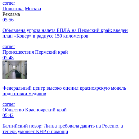
corner
Политика
Москва
Реклама
05:56
Объявлена угроза налета БПЛА на Пермский край: введен
план «Ковер» в радиусе 150 километров
corner
Происшествия
Пермский край
05:48
Федеральный центр высоко оценил красноярскую модель
подготовки медиков
corner
Общество
Красноярский край
05:42
Балтийский позор: Литва требовала давить на Россию, а
теперь умоляет КНР о помощи