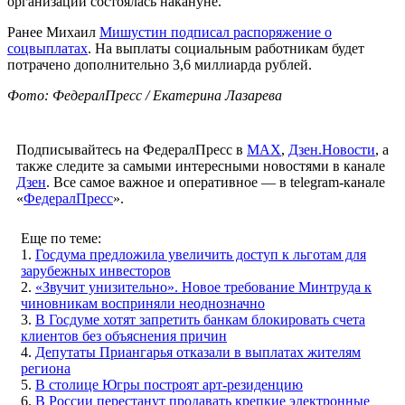
организаций состоялась накануне.
Ранее Михаил
Мишустин подписал распоряжение о
соцвыплатах
. На выплаты социальным работникам будет
потрачено дополнительно 3,6 миллиарда рублей.
Фото: ФедералПресс / Екатерина Лазарева
Подписывайтесь на ФедералПресс в
МАХ
,
Дзен.Новости
, а
также следите за самыми интересными новостями в канале
Дзен
. Все самое важное и оперативное — в telegram-канале
«
ФедералПресс
».
Еще по теме:
1.
Госдума предложила увеличить доступ к льготам для
зарубежных инвесторов
2.
«Звучит унизительно». Новое требование Минтруда к
чиновникам восприняли неоднозначно
3.
В Госдуме хотят запретить банкам блокировать счета
клиентов без объяснения причин
4.
Депутаты Приангарья отказали в выплатах жителям
региона
5.
В столице Югры построят арт-резиденцию
6.
В России перестанут продавать крепкие электронные