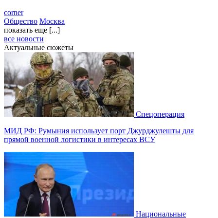
corner
Общество
Москва
показать еще [...]
все новости
Актуальные сюжеты
Спецоперация
МИД РФ: Румыния использует порт Джурджулешты для
прямой военной логистики в интересах ВСУ
Национальные