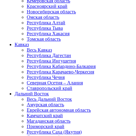
Кемеровская область
Красноярский край
Новосибирская область
Омская область
Республика Алтай
Республика Тыва
Республика Хакасия
Томская область
Кавказ
Весь Кавказ
Республика Дагестан
Республика Ингушетия
Республика Кабардино-Балкария
Республика Карачаево-Черкесия
Республика Чечня
Северная Осетия – Алания
Ставропольский край
Дальний Восток
Весь Дальний Восток
Амурская область
Еврейская автономная область
Камчатский край
Магаданская область
Приморский край
Республика Саха (Якутия)