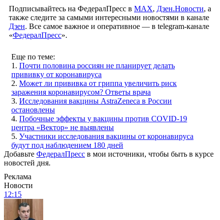
Подписывайтесь на ФедералПресс в
МАХ
,
Дзен.Новости
, а
также следите за самыми интересными новостями в канале
Дзен
. Все самое важное и оперативное — в telegram-канале
«
ФедералПресс
».
Еще по теме:
1.
Почти половина россиян не планирует делать
прививку от коронавируса
2.
Может ли прививка от гриппа увеличить риск
заражения коронавирусом? Ответы врача
3.
Исследования вакцины AstraZeneca в России
остановлены
4.
Побочные эффекты у вакцины против COVID-19
центра «Вектор» не выявлены
5.
Участники исследования вакцины от коронавируса
будут под наблюдением 180 дней
Добавьте
ФедералПресс
в мои источники, чтобы быть в курсе
новостей дня.
Реклама
Новости
12:15