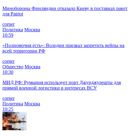
Минобороны Финляндии отказало Киеву в поставках ракет
для Patriot
corner
Политика
Москва
10:59
«Полномочия есть»: Володин призвал запретить вейпы на
всей территории РФ
corner
Общество
Москва
10:30
МИД РФ: Румыния использует порт Джурджулешты для
прямой военной логистики в интересах ВСУ
corner
Политика
Москва
10:25