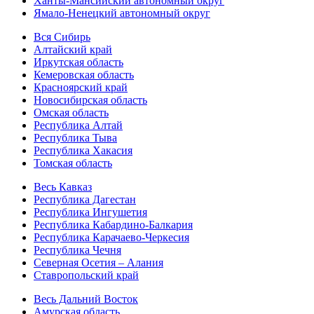
Ханты-Мансийский автономный округ
Ямало-Ненецкий автономный округ
Вся Сибирь
Алтайский край
Иркутская область
Кемеровская область
Красноярский край
Новосибирская область
Омская область
Республика Алтай
Республика Тыва
Республика Хакасия
Томская область
Весь Кавказ
Республика Дагестан
Республика Ингушетия
Республика Кабардино-Балкария
Республика Карачаево-Черкесия
Республика Чечня
Северная Осетия – Алания
Ставропольский край
Весь Дальний Восток
Амурская область