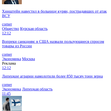
Хинштейн навестил в больнице курян, пострадавших от атак
ВСУ
corner
Общество
Курская область
12:12
Вопреки санкциям: в США назвали пользующиеся спросом
товары из России
corner
Экономика
Москва
Реклама
12:12
Липецкие аграрии намолотили более 850 тысяч тонн зерна
corner
Экономика
Липецкая область
11:45