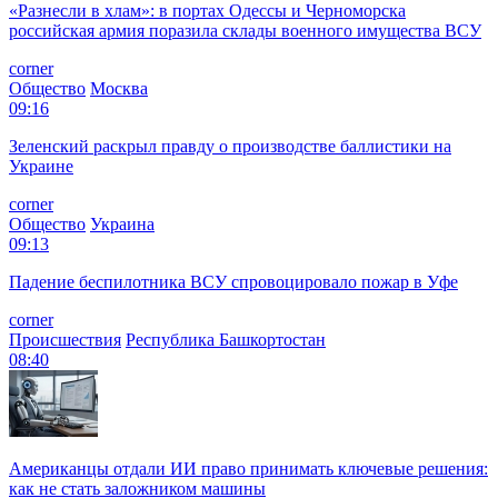
«Разнесли в хлам»: в портах Одессы и Черноморска
российская армия поразила склады военного имущества ВСУ
corner
Общество
Москва
09:16
Зеленский раскрыл правду о производстве баллистики на
Украине
corner
Общество
Украина
09:13
Падение беспилотника ВСУ спровоцировало пожар в Уфе
corner
Происшествия
Республика Башкортостан
08:40
Американцы отдали ИИ право принимать ключевые решения:
как не стать заложником машины