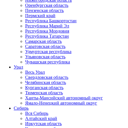
Нижегородская область
Оренбургская область
Пензенская область
Пермский край
Республика Башкортостан
Республика Марий Эл
Республика Мордовия
Республика Татарстан
Самарская область
Саратовская область
Удмуртская республика
Ульяновская область
Чувашская республика
Урал
Весь Урал
Свердловская область
Челябинская область
Курганская область
Тюменская область
Ханты-Мансийский автономный округ
Ямало-Ненецкий автономный округ
Сибирь
Вся Сибирь
Алтайский край
Иркутская область