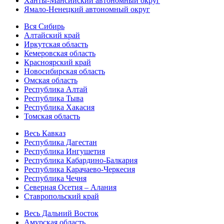
Ханты-Мансийский автономный округ
Ямало-Ненецкий автономный округ
Вся Сибирь
Алтайский край
Иркутская область
Кемеровская область
Красноярский край
Новосибирская область
Омская область
Республика Алтай
Республика Тыва
Республика Хакасия
Томская область
Весь Кавказ
Республика Дагестан
Республика Ингушетия
Республика Кабардино-Балкария
Республика Карачаево-Черкесия
Республика Чечня
Северная Осетия – Алания
Ставропольский край
Весь Дальний Восток
Амурская область