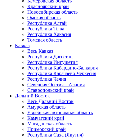
Кемеровская область
Красноярский край
Новосибирская область
Омская область
Республика Алтай
Республика Тыва
Республика Хакасия
Томская область
Кавказ
Весь Кавказ
Республика Дагестан
Республика Ингушетия
Республика Кабардино-Балкария
Республика Карачаево-Черкесия
Республика Чечня
Северная Осетия – Алания
Ставропольский край
Дальний Восток
Весь Дальний Восток
Амурская область
Еврейская автономная область
Камчатский край
Магаданская область
Приморский край
Республика Саха (Якутия)