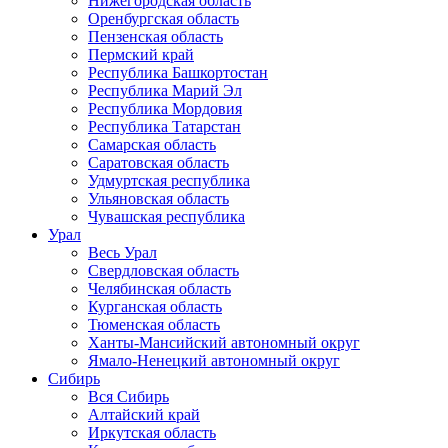
Нижегородская область
Оренбургская область
Пензенская область
Пермский край
Республика Башкортостан
Республика Марий Эл
Республика Мордовия
Республика Татарстан
Самарская область
Саратовская область
Удмуртская республика
Ульяновская область
Чувашская республика
Урал
Весь Урал
Свердловская область
Челябинская область
Курганская область
Тюменская область
Ханты-Мансийский автономный округ
Ямало-Ненецкий автономный округ
Сибирь
Вся Сибирь
Алтайский край
Иркутская область