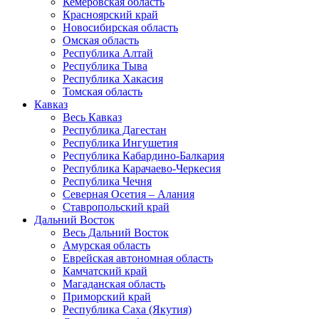
Кемеровская область
Красноярский край
Новосибирская область
Омская область
Республика Алтай
Республика Тыва
Республика Хакасия
Томская область
Кавказ
Весь Кавказ
Республика Дагестан
Республика Ингушетия
Республика Кабардино-Балкария
Республика Карачаево-Черкесия
Республика Чечня
Северная Осетия – Алания
Ставропольский край
Дальний Восток
Весь Дальний Восток
Амурская область
Еврейская автономная область
Камчатский край
Магаданская область
Приморский край
Республика Саха (Якутия)