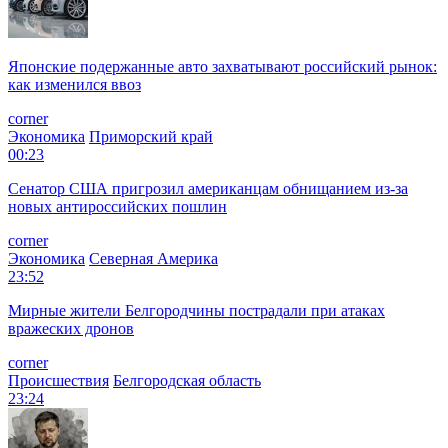
Японские подержанные авто захватывают российский рынок:
как изменился ввоз
corner
Экономика
Приморский край
00:23
Сенатор США пригрозил американцам обнищанием из-за
новых антироссийских пошлин
corner
Экономика
Северная Америка
23:52
Мирные жители Белгородчины пострадали при атаках
вражеских дронов
corner
Происшествия
Белгородская область
23:24