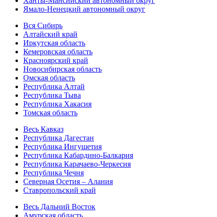
Ханты-Мансийский автономный округ
Ямало-Ненецкий автономный округ
Вся Сибирь
Алтайский край
Иркутская область
Кемеровская область
Красноярский край
Новосибирская область
Омская область
Республика Алтай
Республика Тыва
Республика Хакасия
Томская область
Весь Кавказ
Республика Дагестан
Республика Ингушетия
Республика Кабардино-Балкария
Республика Карачаево-Черкесия
Республика Чечня
Северная Осетия – Алания
Ставропольский край
Весь Дальний Восток
Амурская область