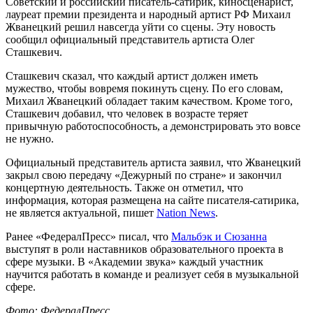
Советский и российский писатель-сатирик, киносценарист,
лауреат премии президента и народный артист РФ Михаил
Жванецкий решил навсегда уйти со сцены. Эту новость
сообщил официальный представитель артиста Олег
Сташкевич.
Сташкевич сказал, что каждый артист должен иметь
мужество, чтобы вовремя покинуть сцену. По его словам,
Михаил Жванецкий обладает таким качеством. Кроме того,
Сташкевич добавил, что человек в возрасте теряет
привычную работоспособность, а демонстрировать это вовсе
не нужно.
Официальный представитель артиста заявил, что Жванецкий
закрыл свою передачу «Дежурный по стране» и закончил
концертную деятельность. Также он отметил, что
информация, которая размещена на сайте писателя-сатирика,
не является актуальной, пишет
Nation News
.
Ранее «ФедералПресс» писал, что
Мальбэк и Сюзанна
выступят в роли наставников образовательного проекта в
сфере музыки. В «Академии звука» каждый участник
научится работать в команде и реализует себя в музыкальной
сфере.
Фото: ФедералПресс