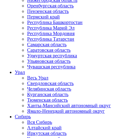
Нижегородская область
Оренбургская область
Пензенская область
Пермский край
Республика Башкортостан
Республика Марий Эл
Республика Мордовия
Республика Татарстан
Самарская область
Саратовская область
Удмуртская республика
Ульяновская область
Чувашская республика
Урал
Весь Урал
Свердловская область
Челябинская область
Курганская область
Тюменская область
Ханты-Мансийский автономный округ
Ямало-Ненецкий автономный округ
Сибирь
Вся Сибирь
Алтайский край
Иркутская область