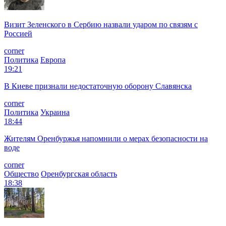
Визит Зеленского в Сербию назвали ударом по связям с
Россией
corner
Политика
Европа
19:21
В Киеве признали недостаточную оборону Славянска
corner
Политика
Украина
18:44
Жителям Оренбуржья напомнили о мерах безопасности на
воде
corner
Общество
Оренбургская область
18:38