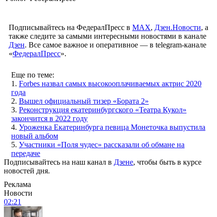
Подписывайтесь на ФедералПресс в
МАХ
,
Дзен.Новости
, а
также следите за самыми интересными новостями в канале
Дзен
. Все самое важное и оперативное — в telegram-канале
«
ФедералПресс
».
Еще по теме:
1.
Forbes назвал самых высокооплачиваемых актрис 2020
года
2.
Вышел официальный тизер «Бората 2»
3.
Реконструкция екатеринбургского «Театра Кукол»
закончится в 2022 году
4.
Уроженка Екатеринбурга певица Монеточка выпустила
новый альбом
5.
Участники «Поля чудес» рассказали об обмане на
передаче
Подписывайтесь на наш канал в
Дзене
, чтобы быть в курсе
новостей дня.
Реклама
Новости
02:21