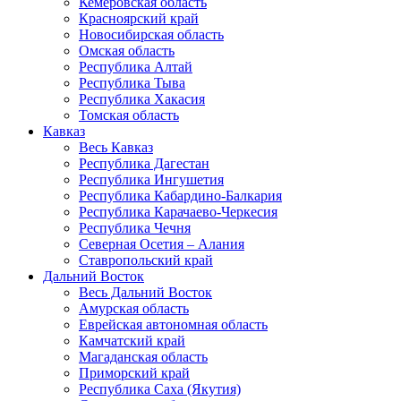
Кемеровская область
Красноярский край
Новосибирская область
Омская область
Республика Алтай
Республика Тыва
Республика Хакасия
Томская область
Кавказ
Весь Кавказ
Республика Дагестан
Республика Ингушетия
Республика Кабардино-Балкария
Республика Карачаево-Черкесия
Республика Чечня
Северная Осетия – Алания
Ставропольский край
Дальний Восток
Весь Дальний Восток
Амурская область
Еврейская автономная область
Камчатский край
Магаданская область
Приморский край
Республика Саха (Якутия)