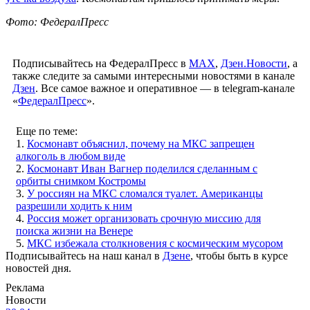
Фото: ФедералПресс
Подписывайтесь на ФедералПресс в
МАХ
,
Дзен.Новости
, а
также следите за самыми интересными новостями в канале
Дзен
. Все самое важное и оперативное — в telegram-канале
«
ФедералПресс
».
Еще по теме:
1.
Космонавт объяснил, почему на МКС запрещен
алкоголь в любом виде
2.
Космонавт Иван Вагнер поделился сделанным с
орбиты снимком Костромы
3.
У россиян на МКС сломался туалет. Американцы
разрешили ходить к ним
4.
Россия может организовать срочную миссию для
поиска жизни на Венере
5.
МКС избежала столкновения с космическим мусором
Подписывайтесь на наш канал в
Дзене
, чтобы быть в курсе
новостей дня.
Реклама
Новости