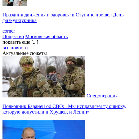
Праздник движения и здоровья: в Ступине прошел День
физкультурника
corner
Общество
Московская область
показать еще [...]
все новости
Актуальные сюжеты
Спецоперация
Полковник Баранец об СВО: «Мы исправляем ту ошибку,
которую допустили и Хрущев, и Ленин»