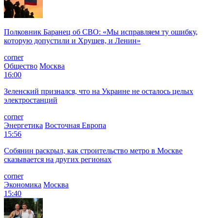
Полковник Баранец об СВО: «Мы исправляем ту ошибку,
которую допустили и Хрущев, и Ленин»
corner
Общество
Москва
16:00
Зеленский признался, что на Украине не осталось целых
электростанций
corner
Энергетика
Восточная Европа
15:56
Собянин раскрыл, как строительство метро в Москве
сказывается на других регионах
corner
Экономика
Москва
15:40