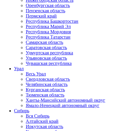
Нижегородская область
Оренбургская область
Пензенская область
Пермский край
Республика Башкортостан
Республика Марий Эл
Республика Мордовия
Республика Татарстан
Самарская область
Саратовская область
Удмуртская республика
Ульяновская область
Чувашская республика
Урал
Весь Урал
Свердловская область
Челябинская область
Курганская область
Тюменская область
Ханты-Мансийский автономный округ
Ямало-Ненецкий автономный округ
Сибирь
Вся Сибирь
Алтайский край
Иркутская область