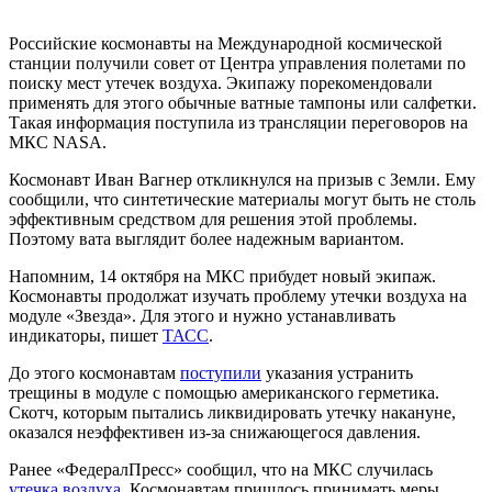
Российские космонавты на Международной космической
станции получили совет от Центра управления полетами по
поиску мест утечек воздуха. Экипажу порекомендовали
применять для этого обычные ватные тампоны или салфетки.
Такая информация поступила из трансляции переговоров на
МКС NASA.
Космонавт Иван Вагнер откликнулся на призыв с Земли. Ему
сообщили, что синтетические материалы могут быть не столь
эффективным средством для решения этой проблемы.
Поэтому вата выглядит более надежным вариантом.
Напомним, 14 октября на МКС прибудет новый экипаж.
Космонавты продолжат изучать проблему утечки воздуха на
модуле «Звезда». Для этого и нужно устанавливать
индикаторы, пишет
ТАСС
.
До этого космонавтам
поступили
указания устранить
трещины в модуле с помощью американского герметика.
Скотч, которым пытались ликвидировать утечку накануне,
оказался неэффективен из-за снижающегося давления.
Ранее «ФедералПресс» сообщил, что на МКС случилась
утечка воздуха
. Космонавтам пришлось принимать меры.