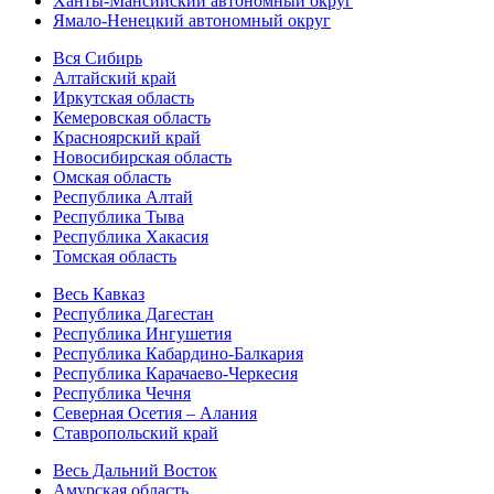
Ханты-Мансийский автономный округ
Ямало-Ненецкий автономный округ
Вся Сибирь
Алтайский край
Иркутская область
Кемеровская область
Красноярский край
Новосибирская область
Омская область
Республика Алтай
Республика Тыва
Республика Хакасия
Томская область
Весь Кавказ
Республика Дагестан
Республика Ингушетия
Республика Кабардино-Балкария
Республика Карачаево-Черкесия
Республика Чечня
Северная Осетия – Алания
Ставропольский край
Весь Дальний Восток
Амурская область