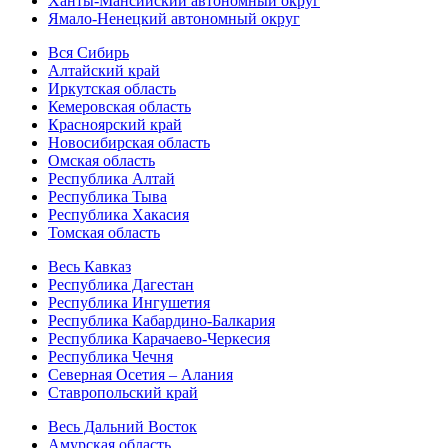
Ханты-Мансийский автономный округ
Ямало-Ненецкий автономный округ
Вся Сибирь
Алтайский край
Иркутская область
Кемеровская область
Красноярский край
Новосибирская область
Омская область
Республика Алтай
Республика Тыва
Республика Хакасия
Томская область
Весь Кавказ
Республика Дагестан
Республика Ингушетия
Республика Кабардино-Балкария
Республика Карачаево-Черкесия
Республика Чечня
Северная Осетия – Алания
Ставропольский край
Весь Дальний Восток
Амурская область