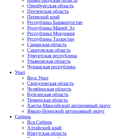
Нижегородская область
Оренбургская область
Пензенская область
Пермский край
Республика Башкортостан
Республика Марий Эл
Республика Мордовия
Республика Татарстан
Самарская область
Саратовская область
Удмуртская республика
Ульяновская область
Чувашская республика
Урал
Весь Урал
Свердловская область
Челябинская область
Курганская область
Тюменская область
Ханты-Мансийский автономный округ
Ямало-Ненецкий автономный округ
Сибирь
Вся Сибирь
Алтайский край
Иркутская область