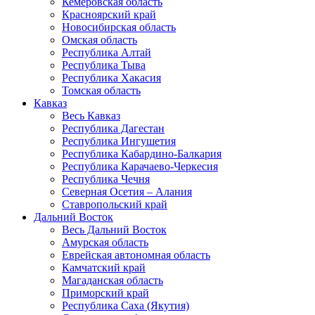
Кемеровская область
Красноярский край
Новосибирская область
Омская область
Республика Алтай
Республика Тыва
Республика Хакасия
Томская область
Кавказ
Весь Кавказ
Республика Дагестан
Республика Ингушетия
Республика Кабардино-Балкария
Республика Карачаево-Черкесия
Республика Чечня
Северная Осетия – Алания
Ставропольский край
Дальний Восток
Весь Дальний Восток
Амурская область
Еврейская автономная область
Камчатский край
Магаданская область
Приморский край
Республика Саха (Якутия)