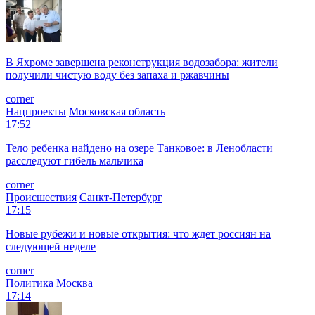
В Яхроме завершена реконструкция водозабора: жители
получили чистую воду без запаха и ржавчины
corner
Нацпроекты
Московская область
17:52
Тело ребенка найдено на озере Танковое: в Ленобласти
расследуют гибель мальчика
corner
Происшествия
Санкт-Петербург
17:15
Новые рубежи и новые открытия: что ждет россиян на
следующей неделе
corner
Политика
Москва
17:14