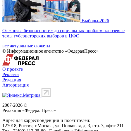
Выборы-2026
От «пояса безопасности» до социальных проблем: ключевые
темы губернаторских выборов в ЦФО
все актуальные сюжеты
© Информационное агентство «ФедералПресс»
О проекте
Реклама
Редакция
Авторизация
2007-2026 ©
Редакция «
ФедералПресс
»
Адрес для корреспонденции и посетителей:
127018
, Россия, г.
Москва
,
ул. Полковая, д. 3, стр. 3
, офис 211
Тел.
+7(499) 112-35-89
E-mail:
news@fedpress.ru