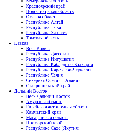
Кемеровская область
Красноярский край
Новосибирская область
Омская область
Республика Алтай
Республика Тыва
Республика Хакасия
Томская область
Кавказ
Весь Кавказ
Республика Дагестан
Республика Ингушетия
Республика Кабардино-Балкария
Республика Карачаево-Черкесия
Республика Чечня
Северная Осетия – Алания
Ставропольский край
Дальний Восток
Весь Дальний Восток
Амурская область
Еврейская автономная область
Камчатский край
Магаданская область
Приморский край
Республика Саха (Якутия)