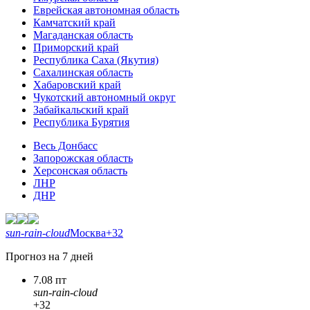
Еврейская автономная область
Камчатский край
Магаданская область
Приморский край
Республика Саха (Якутия)
Сахалинская область
Хабаровский край
Чукотский автономный округ
Забайкальский край
Республика Бурятия
Весь Донбасс
Запорожская область
Херсонская область
ЛНР
ДНР
sun-rain-cloud
Москва
+32
Прогноз на 7 дней
7.08 пт
sun-rain-cloud
+32