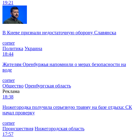
19:21
В Киеве признали недостаточную оборону Славянска
corner
Политика
Украина
18:44
Жителям Оренбуржья напомнили о мерах безопасности на
воде
corner
Общество
Оренбургская область
Реклама
18:38
Нижегородка получила серьезную травму на базе отдыха: СК
начал проверку
corner
Происшествия
Нижегородская область
17:57