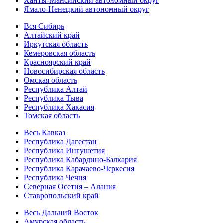
Ханты-Мансийский автономный округ
Ямало-Ненецкий автономный округ
Вся Сибирь
Алтайский край
Иркутская область
Кемеровская область
Красноярский край
Новосибирская область
Омская область
Республика Алтай
Республика Тыва
Республика Хакасия
Томская область
Весь Кавказ
Республика Дагестан
Республика Ингушетия
Республика Кабардино-Балкария
Республика Карачаево-Черкесия
Республика Чечня
Северная Осетия – Алания
Ставропольский край
Весь Дальний Восток
Амурская область