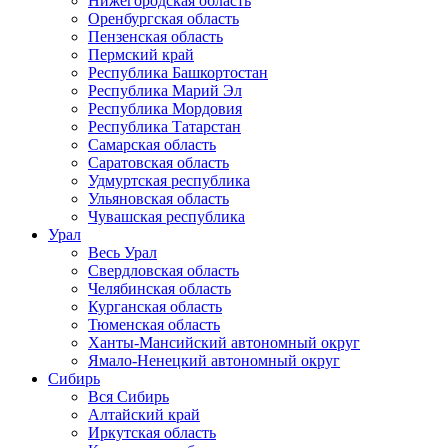
Нижегородская область
Оренбургская область
Пензенская область
Пермский край
Республика Башкортостан
Республика Марий Эл
Республика Мордовия
Республика Татарстан
Самарская область
Саратовская область
Удмуртская республика
Ульяновская область
Чувашская республика
Урал
Весь Урал
Свердловская область
Челябинская область
Курганская область
Тюменская область
Ханты-Мансийский автономный округ
Ямало-Ненецкий автономный округ
Сибирь
Вся Сибирь
Алтайский край
Иркутская область