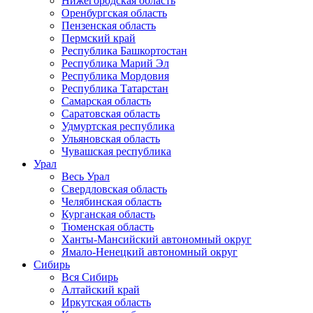
Нижегородская область
Оренбургская область
Пензенская область
Пермский край
Республика Башкортостан
Республика Марий Эл
Республика Мордовия
Республика Татарстан
Самарская область
Саратовская область
Удмуртская республика
Ульяновская область
Чувашская республика
Урал
Весь Урал
Свердловская область
Челябинская область
Курганская область
Тюменская область
Ханты-Мансийский автономный округ
Ямало-Ненецкий автономный округ
Сибирь
Вся Сибирь
Алтайский край
Иркутская область