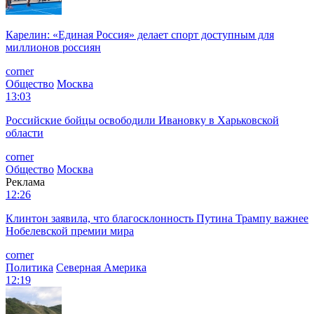
Карелин: «Единая Россия» делает спорт доступным для
миллионов россиян
corner
Общество
Москва
13:03
Российские бойцы освободили Ивановку в Харьковской
области
corner
Общество
Москва
Реклама
12:26
Клинтон заявила, что благосклонность Путина Трампу важнее
Нобелевской премии мира
corner
Политика
Северная Америка
12:19