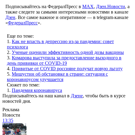
Подписывайтесь на ФедералПресс в
МАХ
,
Дзен.Новости
, а
также следите за самыми интересными новостями в канале
Дзен
. Все самое важное и оперативное — в telegram-канале
«
ФедералПресс
».
Еще по теме:
1.
Как не впасть в депрессию из-за пандемии: совет
психолога
2.
Ученые оценили эффективность одной дозы вакцины
3.
Комарова выступила за предоставление выходного в
день прививки от COVID-19
4.
Привитые от COVID россияне получат новую льготу
5.
Мишустин об обстановке в стране: ситуация с
коронавирусом улучшается
Сюжет по теме:
1.
Пандемия коронавируса
Подписывайтесь на наш канал в
Дзене
, чтобы быть в курсе
новостей дня.
Реклама
Новости
13:35