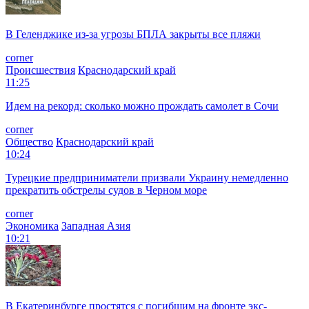
В Геленджике из-за угрозы БПЛА закрыты все пляжи
corner
Происшествия
Краснодарский край
11:25
Идем на рекорд: сколько можно прождать самолет в Сочи
corner
Общество
Краснодарский край
10:24
Турецкие предприниматели призвали Украину немедленно
прекратить обстрелы судов в Черном море
corner
Экономика
Западная Азия
10:21
В Екатеринбурге простятся с погибшим на фронте экс-