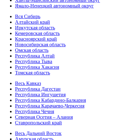
Ханты-Мансийский автономный округ
Ямало-Ненецкий автономный округ
Вся Сибирь
Алтайский край
Иркутская область
Кемеровская область
Красноярский край
Новосибирская область
Омская область
Республика Алтай
Республика Тыва
Республика Хакасия
Томская область
Весь Кавказ
Республика Дагестан
Республика Ингушетия
Республика Кабардино-Балкария
Республика Карачаево-Черкесия
Республика Чечня
Северная Осетия – Алания
Ставропольский край
Весь Дальний Восток
Амурская область