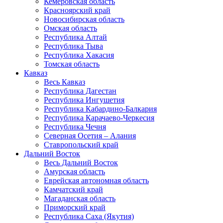
Кемеровская область
Красноярский край
Новосибирская область
Омская область
Республика Алтай
Республика Тыва
Республика Хакасия
Томская область
Кавказ
Весь Кавказ
Республика Дагестан
Республика Ингушетия
Республика Кабардино-Балкария
Республика Карачаево-Черкесия
Республика Чечня
Северная Осетия – Алания
Ставропольский край
Дальний Восток
Весь Дальний Восток
Амурская область
Еврейская автономная область
Камчатский край
Магаданская область
Приморский край
Республика Саха (Якутия)