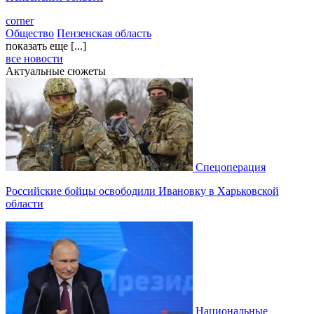
corner
Общество
Пензенская область
показать еще [...]
все новости
Актуальные сюжеты
Спецоперация
Российские бойцы освободили Ивановку в Харьковской
области
Национальные