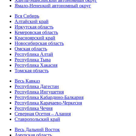
Ханты-Мансийский автономный округ
Ямало-Ненецкий автономный округ
Вся Сибирь
Алтайский край
Иркутская область
Кемеровская область
Красноярский край
Новосибирская область
Омская область
Республика Алтай
Республика Тыва
Республика Хакасия
Томская область
Весь Кавказ
Республика Дагестан
Республика Ингушетия
Республика Кабардино-Балкария
Республика Карачаево-Черкесия
Республика Чечня
Северная Осетия – Алания
Ставропольский край
Весь Дальний Восток
Амурская область