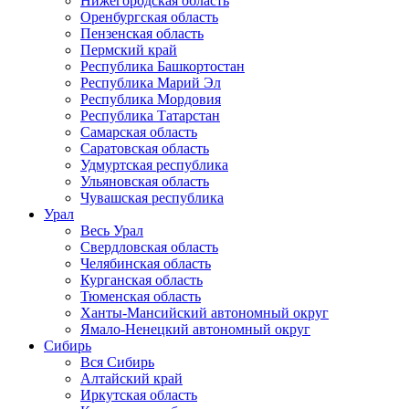
Нижегородская область
Оренбургская область
Пензенская область
Пермский край
Республика Башкортостан
Республика Марий Эл
Республика Мордовия
Республика Татарстан
Самарская область
Саратовская область
Удмуртская республика
Ульяновская область
Чувашская республика
Урал
Весь Урал
Свердловская область
Челябинская область
Курганская область
Тюменская область
Ханты-Мансийский автономный округ
Ямало-Ненецкий автономный округ
Сибирь
Вся Сибирь
Алтайский край
Иркутская область