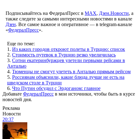
Подписывайтесь на ФедералПресс в
МАХ
,
Дзен.Новости
, а
также следите за самыми интересными новостями в канале
Дзен
. Все самое важное и оперативное — в telegram-канале
«
ФедералПресс
».
Еще по теме:
1.
Из каких городов откроют полеты в Турцию: список
2.
Стоимость путевок в Турцию резко увеличилась
3.
Сотни екатеринбуржцев улетели первыми рейсами в
Анталью
4.
Тюменцы не смогут улететь в Анталью прямым рейсом
5.
Россиянам объяснили, какие блюда лучше не есть на
шведском столе в Турции
6.
Что Путин обсудил с Эрдоганом: главное
Добавьте
ФедералПресс
в мои источники, чтобы быть в курсе
новостей дня.
Реклама
Новости
20:37