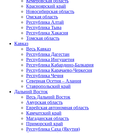
Кемеровская область
Красноярский край
Новосибирская область
Омская область
Республика Алтай
Республика Тыва
Республика Хакасия
Томская область
Кавказ
Весь Кавказ
Республика Дагестан
Республика Ингушетия
Республика Кабардино-Балкария
Республика Карачаево-Черкесия
Республика Чечня
Северная Осетия – Алания
Ставропольский край
Дальний Восток
Весь Дальний Восток
Амурская область
Еврейская автономная область
Камчатский край
Магаданская область
Приморский край
Республика Саха (Якутия)