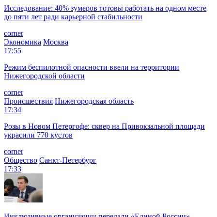
Исследование: 40% зумеров готовы работать на одном месте
до пяти лет ради карьерной стабильности
corner
Экономика
Москва
17:55
Режим беспилотной опасности ввели на территории
Нижегородской области
corner
Происшествия
Нижегородская область
17:34
Розы в Новом Петергофе: сквер на Привокзальной площади
украсили 770 кустов
corner
Общество
Санкт-Петербург
17:33
Инклюзивные организации передали «Единой России»