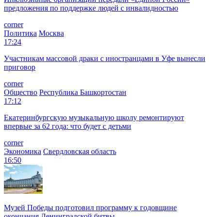
предложения по поддержке людей с инвалидностью
corner
Политика
Москва
17:24
Участникам массовой драки с иностранцами в Уфе вынесли
приговор
corner
Общество
Республика Башкортостан
17:12
Екатеринбургскую музыкальную школу ремонтируют
впервые за 62 года: что будет с детьми
corner
Экономика
Свердловская область
16:50
Музей Победы подготовил программу к годовщине
окончания Ленинградской битвы