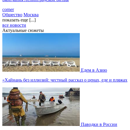
corner
Общество
Москва
показать еще [...]
все новости
Актуальные сюжеты
Едем в Азию
«Хайнань без иллюзий: честный рассказ о ценах, еде и пляжах
Паводки в России