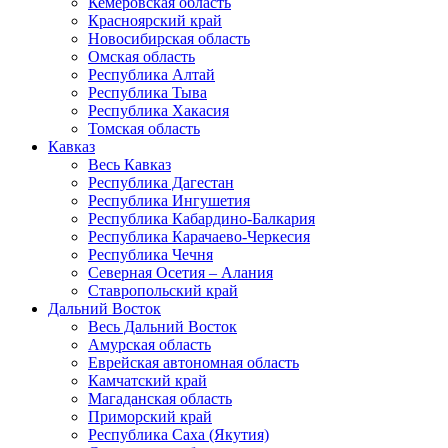
Кемеровская область
Красноярский край
Новосибирская область
Омская область
Республика Алтай
Республика Тыва
Республика Хакасия
Томская область
Кавказ
Весь Кавказ
Республика Дагестан
Республика Ингушетия
Республика Кабардино-Балкария
Республика Карачаево-Черкесия
Республика Чечня
Северная Осетия – Алания
Ставропольский край
Дальний Восток
Весь Дальний Восток
Амурская область
Еврейская автономная область
Камчатский край
Магаданская область
Приморский край
Республика Саха (Якутия)