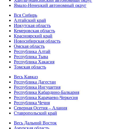
Ханты-Мансийский автономный округ
Ямало-Ненецкий автономный округ
Вся Сибирь
Алтайский край
Иркутская область
Кемеровская область
Красноярский край
Новосибирская область
Омская область
Республика Алтай
Республика Тыва
Республика Хакасия
Томская область
Весь Кавказ
Республика Дагестан
Республика Ингушетия
Республика Кабардино-Балкария
Республика Карачаево-Черкесия
Республика Чечня
Северная Осетия – Алания
Ставропольский край
Весь Дальний Восток
Амурская область