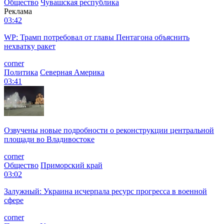
Общество
Чувашская республика
Реклама
03:42
WP: Трамп потребовал от главы Пентагона объяснить
нехватку ракет
corner
Политика
Северная Америка
03:41
Озвучены новые подробности о реконструкции центральной
площади во Владивостоке
corner
Общество
Приморский край
03:02
Залужный: Украина исчерпала ресурс прогресса в военной
сфере
corner