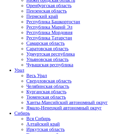
Нижегородская область
Оренбургская область
Пензенская область
Пермский край
Республика Башкортостан
Республика Марий Эл
Республика Мордовия
Республика Татарстан
Самарская область
Саратовская область
Удмуртская республика
Ульяновская область
Чувашская республика
Урал
Весь Урал
Свердловская область
Челябинская область
Курганская область
Тюменская область
Ханты-Мансийский автономный округ
Ямало-Ненецкий автономный округ
Сибирь
Вся Сибирь
Алтайский край
Иркутская область