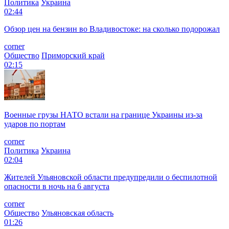
Политика
Украина
02:44
Обзор цен на бензин во Владивостоке: на сколько подорожал
corner
Общество
Приморский край
02:15
Военные грузы НАТО встали на границе Украины из-за
ударов по портам
corner
Политика
Украина
02:04
Жителей Ульяновской области предупредили о беспилотной
опасности в ночь на 6 августа
corner
Общество
Ульяновская область
01:26