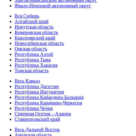
Ханты-Мансийский автономный округ
Ямало-Ненецкий автономный округ
Вся Сибирь
Алтайский край
Иркутская область
Кемеровская область
Красноярский край
Новосибирская область
Омская область
Республика Алтай
Республика Тыва
Республика Хакасия
Томская область
Весь Кавказ
Республика Дагестан
Республика Ингушетия
Республика Кабардино-Балкария
Республика Карачаево-Черкесия
Республика Чечня
Северная Осетия – Алания
Ставропольский край
Весь Дальний Восток
Амурская область