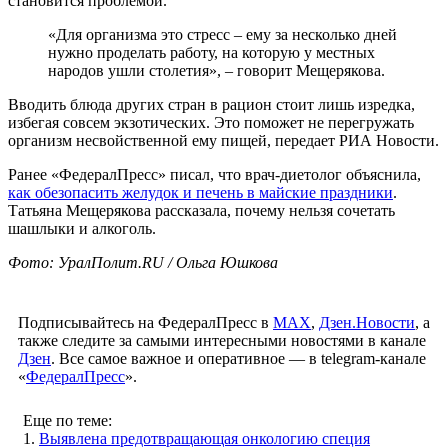
становится проблемой.
«Для организма это стресс – ему за несколько дней
нужно проделать работу, на которую у местных
народов ушли столетия», – говорит Мещерякова.
Вводить блюда других стран в рацион стоит лишь изредка,
избегая совсем экзотических. Это поможет не перегружать
организм несвойственной ему пищей, передает РИА Новости.
Ранее «ФедералПресс» писал, что врач-диетолог объяснила,
как обезопасить желудок и печень в майские праздники
.
Татьяна Мещерякова рассказала, почему нельзя сочетать
шашлыки и алкоголь.
Фото: УралПолит.RU / Ольга Юшкова
Подписывайтесь на ФедералПресс в
МАХ
,
Дзен.Новости
, а
также следите за самыми интересными новостями в канале
Дзен
. Все самое важное и оперативное — в telegram-канале
«
ФедералПресс
».
Еще по теме:
1.
Выявлена предотвращающая онкологию специя