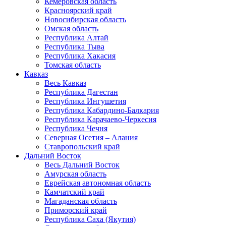
Кемеровская область
Красноярский край
Новосибирская область
Омская область
Республика Алтай
Республика Тыва
Республика Хакасия
Томская область
Кавказ
Весь Кавказ
Республика Дагестан
Республика Ингушетия
Республика Кабардино-Балкария
Республика Карачаево-Черкесия
Республика Чечня
Северная Осетия – Алания
Ставропольский край
Дальний Восток
Весь Дальний Восток
Амурская область
Еврейская автономная область
Камчатский край
Магаданская область
Приморский край
Республика Саха (Якутия)