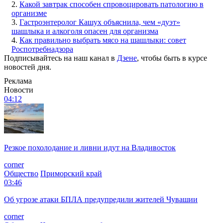
2.
Какой завтрак способен спровоцировать патологию в
организме
3.
Гастроэнтеролог Кашух объяснила, чем «дуэт»
шашлыка и алкоголя опасен для организма
4.
Как правильно выбрать мясо на шашлыки: совет
Роспотребнадзора
Подписывайтесь на наш канал в
Дзене
, чтобы быть в курсе
новостей дня.
Реклама
Новости
04:12
Резкое похолодание и ливни идут на Владивосток
corner
Общество
Приморский край
03:46
Об угрозе атаки БПЛА предупредили жителей Чувашии
corner