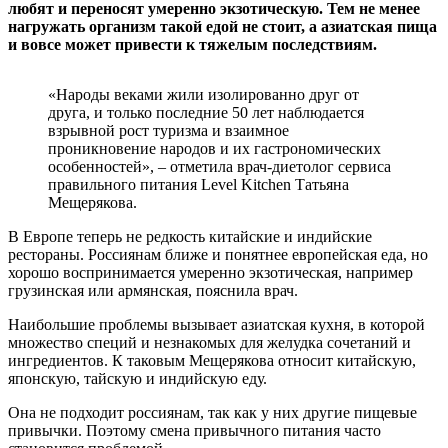
любят и переносят умеренно экзотическую. Тем не менее
нагружать организм такой едой не стоит, а азиатская пища
и вовсе может привести к тяжелым последствиям.
«Народы веками жили изолированно друг от
друга, и только последние 50 лет наблюдается
взрывной рост туризма и взаимное
проникновение народов и их гастрономических
особенностей», – отметила врач-диетолог сервиса
правильного питания Level Kitchen Татьяна
Мещерякова.
В Европе теперь не редкость китайские и индийские
рестораны. Россиянам ближе и понятнее европейская еда, но
хорошо воспринимается умеренно экзотическая, например
грузинская или армянская, пояснила врач.
Наибольшие проблемы вызывает азиатская кухня, в которой
множество специй и незнакомых для желудка сочетаний и
ингредиентов. К таковым Мещерякова относит китайскую,
японскую, тайскую и индийскую еду.
Она не подходит россиянам, так как у них другие пищевые
привычки. Поэтому смена привычного питания часто