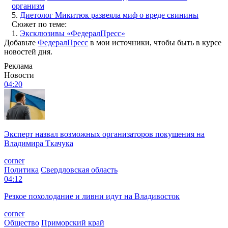
организм
5.
Диетолог Микитюк развеяла миф о вреде свинины
Сюжет по теме:
1.
Эксклюзивы «ФедералПресс»
Добавьте
ФедералПресс
в мои источники, чтобы быть в курсе
новостей дня.
Реклама
Новости
04:20
Эксперт назвал возможных организаторов покушения на
Владимира Ткачука
corner
Политика
Свердловская область
04:12
Резкое похолодание и ливни идут на Владивосток
corner
Общество
Приморский край