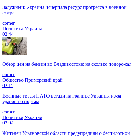
Залужный: Украина исчерпала ресурс прогресса в военной
сфере
corner
Политика
Украина
02:44
Обзор цен на бензин во Владивостоке: на сколько подорожал
corner
Общество
Приморский край
02:15
Военные грузы НАТО встали на границе Украины из-за
ударов по портам
corner
Политика
Украина
02:04
Жителей Ульяновской области предупредили о беспилотной