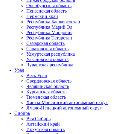
Нижегородская область
Оренбургская область
Пензенская область
Пермский край
Республика Башкортостан
Республика Марий Эл
Республика Мордовия
Республика Татарстан
Самарская область
Саратовская область
Удмуртская республика
Ульяновская область
Чувашская республика
Урал
Весь Урал
Свердловская область
Челябинская область
Курганская область
Тюменская область
Ханты-Мансийский автономный округ
Ямало-Ненецкий автономный округ
Сибирь
Вся Сибирь
Алтайский край
Иркутская область