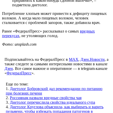
приравнять к какой-нибудь сдобной выпечке», –
подметила диетолог.
Потребление хлопьев может привести к дефициту пищевых
волокон. А когда мало пищевых волокон, человек
сталкивается с проблемой запоров, также добавила врач.
Ранее «ФедералПресс» рассказывал о самых
вредных
перекусах
, не утоляющих голод.
Фото: unsplash.com
Подписывайтесь на ФедералПресс в
МАХ
,
Дзен.Новости
, а
также следите за самыми интересными новостями в канале
Дзен
. Все самое важное и оперативное — в telegram-канале
«
ФедералПресс
».
Еще по теме:
1.
Диетолог Бобровский дал рекомендации по питанию
при болезнях печени
2.
Россиянам назвали вредные свойства чая
3.
Диетолог перечислила свойства идеального супа
4.
Диетолог Круглова объяснила, как выбирать и варить
пельмени, чтобы избежать попадания патогенов в