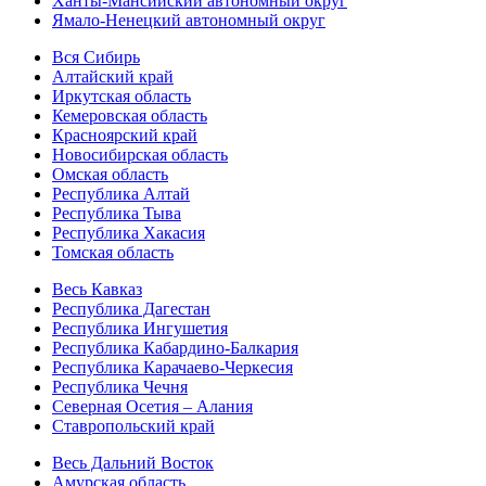
Ханты-Мансийский автономный округ
Ямало-Ненецкий автономный округ
Вся Сибирь
Алтайский край
Иркутская область
Кемеровская область
Красноярский край
Новосибирская область
Омская область
Республика Алтай
Республика Тыва
Республика Хакасия
Томская область
Весь Кавказ
Республика Дагестан
Республика Ингушетия
Республика Кабардино-Балкария
Республика Карачаево-Черкесия
Республика Чечня
Северная Осетия – Алания
Ставропольский край
Весь Дальний Восток
Амурская область