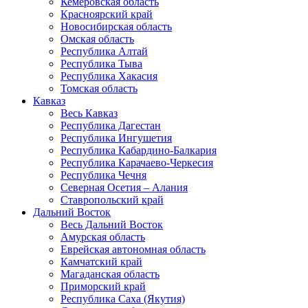
Кемеровская область
Красноярский край
Новосибирская область
Омская область
Республика Алтай
Республика Тыва
Республика Хакасия
Томская область
Кавказ
Весь Кавказ
Республика Дагестан
Республика Ингушетия
Республика Кабардино-Балкария
Республика Карачаево-Черкесия
Республика Чечня
Северная Осетия – Алания
Ставропольский край
Дальний Восток
Весь Дальний Восток
Амурская область
Еврейская автономная область
Камчатский край
Магаданская область
Приморский край
Республика Саха (Якутия)