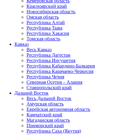
Кемеровская область
Красноярский край
Новосибирская область
Омская область
Республика Алтай
Республика Тыва
Республика Хакасия
Томская область
Кавказ
Весь Кавказ
Республика Дагестан
Республика Ингушетия
Республика Кабардино-Балкария
Республика Карачаево-Черкесия
Республика Чечня
Северная Осетия – Алания
Ставропольский край
Дальний Восток
Весь Дальний Восток
Амурская область
Еврейская автономная область
Камчатский край
Магаданская область
Приморский край
Республика Саха (Якутия)