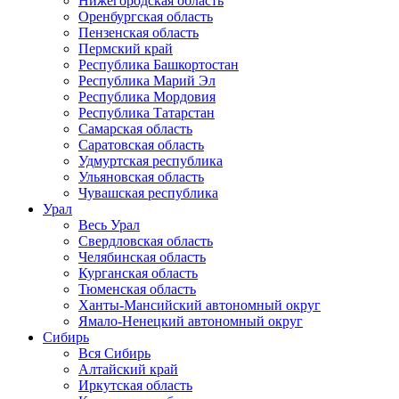
Нижегородская область
Оренбургская область
Пензенская область
Пермский край
Республика Башкортостан
Республика Марий Эл
Республика Мордовия
Республика Татарстан
Самарская область
Саратовская область
Удмуртская республика
Ульяновская область
Чувашская республика
Урал
Весь Урал
Свердловская область
Челябинская область
Курганская область
Тюменская область
Ханты-Мансийский автономный округ
Ямало-Ненецкий автономный округ
Сибирь
Вся Сибирь
Алтайский край
Иркутская область