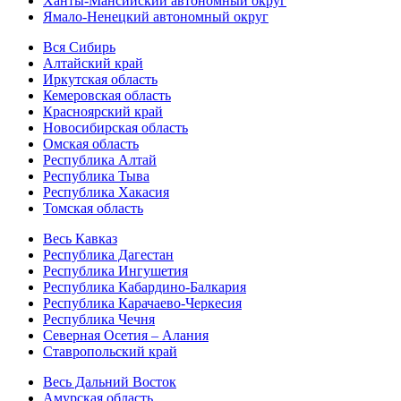
Ханты-Мансийский автономный округ
Ямало-Ненецкий автономный округ
Вся Сибирь
Алтайский край
Иркутская область
Кемеровская область
Красноярский край
Новосибирская область
Омская область
Республика Алтай
Республика Тыва
Республика Хакасия
Томская область
Весь Кавказ
Республика Дагестан
Республика Ингушетия
Республика Кабардино-Балкария
Республика Карачаево-Черкесия
Республика Чечня
Северная Осетия – Алания
Ставропольский край
Весь Дальний Восток
Амурская область