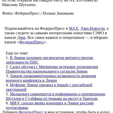
об этом, открыли настоящую охоту на тех, кто помогал
Максиму Шугалею.
Фото: ФедералПресс / Полина Зиновьева
Подписывайтесь на ФедералПресс в
МАХ
,
Дзен.Новости
, а
также следите за самыми интересными новостями СЗФО в
канале
Дзен
. Все самое важное и оперативное — в telegram-
канале «
ФедералПресс
».
Еще по теме:
1.
В Ливии похищен организатор митинга против
деятельности ПНС
2.
Салех обсудил с Матвиенко истекшие полномочия
Правительства национального согласия Ливии
3.
Лавров прокомментировал возможность решения
военного конфликта в Ливии
4.
Муфтият Ливии призвал к борьбе с российской
оккупацией
5.
Малькевич сомневается в информации о перемещении
Шугалея и Суэйфана из тюрьмы на виллу в Триполи
6.
МИД: списки якобы воюющих в Ливии россиян
подтасованы
Добавьте
ФедералПресс
в мои источники, чтобы быть в курсе