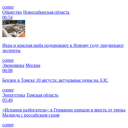
corner
Общество
Новосибирская область
06:54
Икра и красная рыба подорожают к Новому году, предрекают
эксперты
corner
Экономика
Москва
06:08
Бензин в Томске 10 августа: актуальные цены на АЗС
corner
Энергетика
Томская область
05:49
«Испания разбогатела»: в Германии пришли в ярость от трюка
Мадрида с российским газом
corner