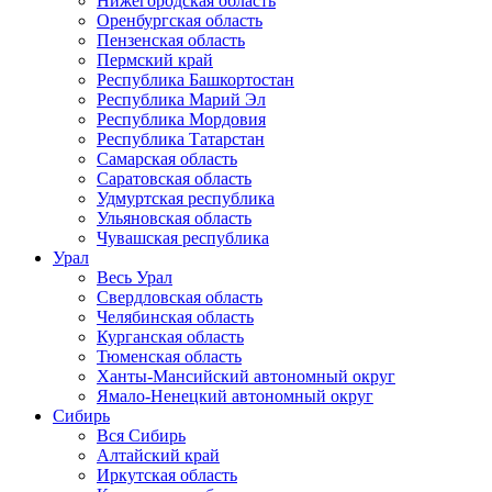
Нижегородская область
Оренбургская область
Пензенская область
Пермский край
Республика Башкортостан
Республика Марий Эл
Республика Мордовия
Республика Татарстан
Самарская область
Саратовская область
Удмуртская республика
Ульяновская область
Чувашская республика
Урал
Весь Урал
Свердловская область
Челябинская область
Курганская область
Тюменская область
Ханты-Мансийский автономный округ
Ямало-Ненецкий автономный округ
Сибирь
Вся Сибирь
Алтайский край
Иркутская область