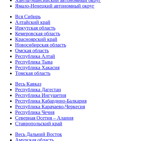
Ханты-Мансийский автономный округ
Ямало-Ненецкий автономный округ
Вся Сибирь
Алтайский край
Иркутская область
Кемеровская область
Красноярский край
Новосибирская область
Омская область
Республика Алтай
Республика Тыва
Республика Хакасия
Томская область
Весь Кавказ
Республика Дагестан
Республика Ингушетия
Республика Кабардино-Балкария
Республика Карачаево-Черкесия
Республика Чечня
Северная Осетия – Алания
Ставропольский край
Весь Дальний Восток
Амурская область