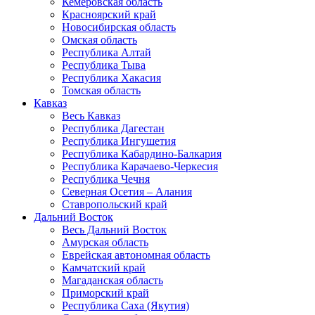
Кемеровская область
Красноярский край
Новосибирская область
Омская область
Республика Алтай
Республика Тыва
Республика Хакасия
Томская область
Кавказ
Весь Кавказ
Республика Дагестан
Республика Ингушетия
Республика Кабардино-Балкария
Республика Карачаево-Черкесия
Республика Чечня
Северная Осетия – Алания
Ставропольский край
Дальний Восток
Весь Дальний Восток
Амурская область
Еврейская автономная область
Камчатский край
Магаданская область
Приморский край
Республика Саха (Якутия)