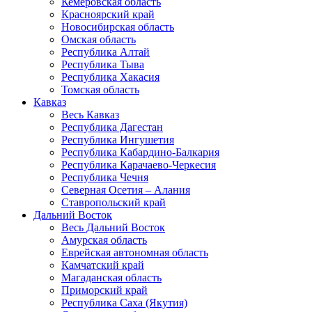
Кемеровская область
Красноярский край
Новосибирская область
Омская область
Республика Алтай
Республика Тыва
Республика Хакасия
Томская область
Кавказ
Весь Кавказ
Республика Дагестан
Республика Ингушетия
Республика Кабардино-Балкария
Республика Карачаево-Черкесия
Республика Чечня
Северная Осетия – Алания
Ставропольский край
Дальний Восток
Весь Дальний Восток
Амурская область
Еврейская автономная область
Камчатский край
Магаданская область
Приморский край
Республика Саха (Якутия)