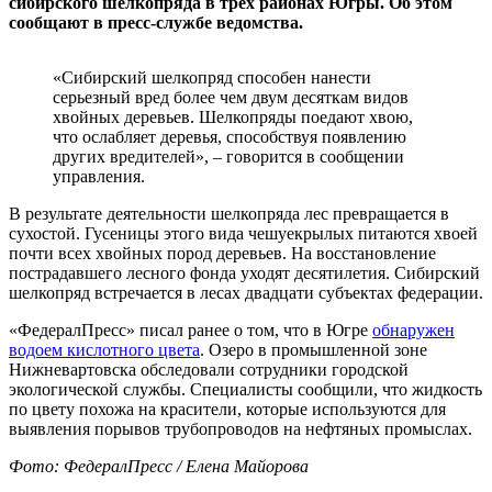
сибирского шелкопряда в трех районах Югры. Об этом
сообщают в пресс-службе ведомства.
«Сибирский шелкопряд способен нанести
серьезный вред более чем двум десяткам видов
хвойных деревьев. Шелкопряды поедают хвою,
что ослабляет деревья, способствуя появлению
других вредителей», – говорится в сообщении
управления.
В результате деятельности шелкопряда лес превращается в
сухостой. Гусеницы этого вида чешуекрылых питаются хвоей
почти всех хвойных пород деревьев. На восстановление
пострадавшего лесного фонда уходят десятилетия. Сибирский
шелкопряд встречается в лесах двадцати субъектах федерации.
«ФедералПресс» писал ранее о том, что в Югре
обнаружен
водоем кислотного цвета
. Озеро в промышленной зоне
Нижневартовска обследовали сотрудники городской
экологической службы. Специалисты сообщили, что жидкость
по цвету похожа на красители, которые используются для
выявления порывов трубопроводов на нефтяных промыслах.
Фото: ФедералПресс / Елена Майорова