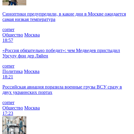
Синоптики предупредили, в какие дни в Москве ожидается
самая низкая температура
corner
Общество
Москва
18:57
«Россия обязательно победит»: чем Медведев пристыдил
Урсулу фон дер Ляйен
corner
Политика
Москва
18:21
Российская авиация поразила военные грузы ВСУ сразу в
двух украинских портах
corner
Общество
Москва
17:23