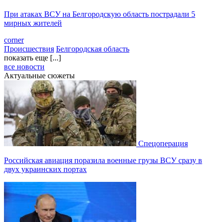
При атаках ВСУ на Белгородскую область пострадали 5
мирных жителей
corner
Происшествия
Белгородская область
показать еще [...]
все новости
Актуальные сюжеты
Спецоперация
Российская авиация поразила военные грузы ВСУ сразу в
двух украинских портах