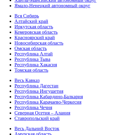
Ханты-Мансийский автономный округ
Ямало-Ненецкий автономный округ
Вся Сибирь
Алтайский край
Иркутская область
Кемеровская область
Красноярский край
Новосибирская область
Омская область
Республика Алтай
Республика Тыва
Республика Хакасия
Томская область
Весь Кавказ
Республика Дагестан
Республика Ингушетия
Республика Кабардино-Балкария
Республика Карачаево-Черкесия
Республика Чечня
Северная Осетия – Алания
Ставропольский край
Весь Дальний Восток
Амурская область