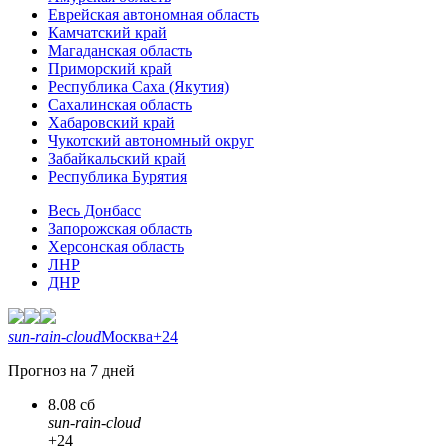
Еврейская автономная область
Камчатский край
Магаданская область
Приморский край
Республика Саха (Якутия)
Сахалинская область
Хабаровский край
Чукотский автономный округ
Забайкальский край
Республика Бурятия
Весь Донбасс
Запорожская область
Херсонская область
ЛНР
ДНР
sun-rain-cloud
Москва
+24
Прогноз на 7 дней
8.08 сб
sun-rain-cloud
+24