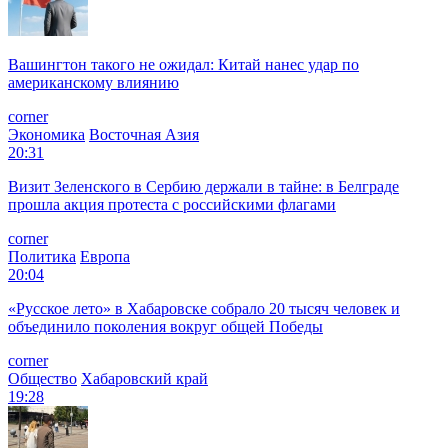
Вашингтон такого не ожидал: Китай нанес удар по
американскому влиянию
corner
Экономика
Восточная Азия
20:31
Визит Зеленского в Сербию держали в тайне: в Белграде
прошла акция протеста с российскими флагами
corner
Политика
Европа
20:04
«Русское лето» в Хабаровске собрало 20 тысяч человек и
объединило поколения вокруг общей Победы
corner
Общество
Хабаровский край
19:28