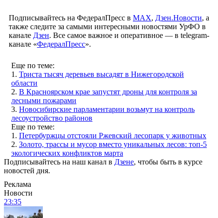
Подписывайтесь на ФедералПресс в
МАХ
,
Дзен.Новости
, а
также следите за самыми интересными новостями УрФО в
канале
Дзен
. Все самое важное и оперативное — в telegram-
канале «
ФедералПресс
».
Еще по теме:
1.
Триста тысяч деревьев высадят в Нижегородской
области
2.
В Красноярском крае запустят дроны для контроля за
лесными пожарами
3.
Новосибирские парламентарии возьмут на контроль
лесоустройство районов
Еще по теме:
1.
Петербуржцы отстояли Ржевский лесопарк у животных
2.
Золото, трассы и мусор вместо уникальных лесов: топ-5
экологических конфликтов марта
Подписывайтесь на наш канал в
Дзене
, чтобы быть в курсе
новостей дня.
Реклама
Новости
23:35