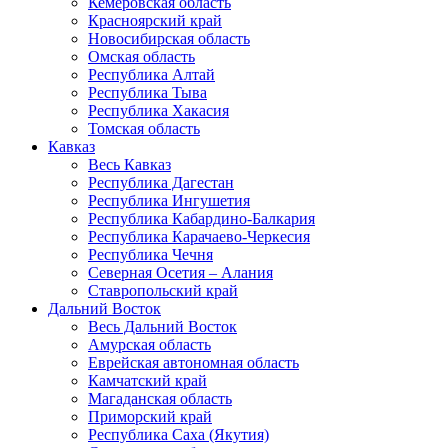
Кемеровская область
Красноярский край
Новосибирская область
Омская область
Республика Алтай
Республика Тыва
Республика Хакасия
Томская область
Кавказ
Весь Кавказ
Республика Дагестан
Республика Ингушетия
Республика Кабардино-Балкария
Республика Карачаево-Черкесия
Республика Чечня
Северная Осетия – Алания
Ставропольский край
Дальний Восток
Весь Дальний Восток
Амурская область
Еврейская автономная область
Камчатский край
Магаданская область
Приморский край
Республика Саха (Якутия)