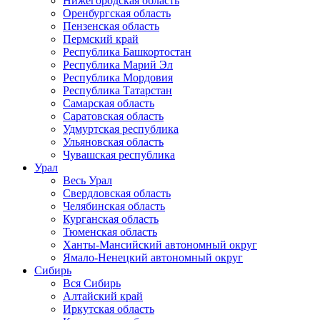
Нижегородская область
Оренбургская область
Пензенская область
Пермский край
Республика Башкортостан
Республика Марий Эл
Республика Мордовия
Республика Татарстан
Самарская область
Саратовская область
Удмуртская республика
Ульяновская область
Чувашская республика
Урал
Весь Урал
Свердловская область
Челябинская область
Курганская область
Тюменская область
Ханты-Мансийский автономный округ
Ямало-Ненецкий автономный округ
Сибирь
Вся Сибирь
Алтайский край
Иркутская область