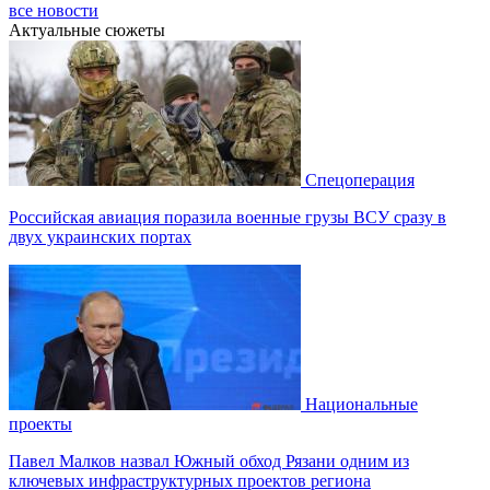
все новости
Актуальные сюжеты
Спецоперация
Российская авиация поразила военные грузы ВСУ сразу в
двух украинских портах
Национальные
проекты
Павел Малков назвал Южный обход Рязани одним из
ключевых инфраструктурных проектов региона