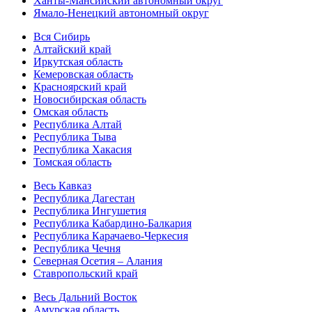
Ханты-Мансийский автономный округ
Ямало-Ненецкий автономный округ
Вся Сибирь
Алтайский край
Иркутская область
Кемеровская область
Красноярский край
Новосибирская область
Омская область
Республика Алтай
Республика Тыва
Республика Хакасия
Томская область
Весь Кавказ
Республика Дагестан
Республика Ингушетия
Республика Кабардино-Балкария
Республика Карачаево-Черкесия
Республика Чечня
Северная Осетия – Алания
Ставропольский край
Весь Дальний Восток
Амурская область