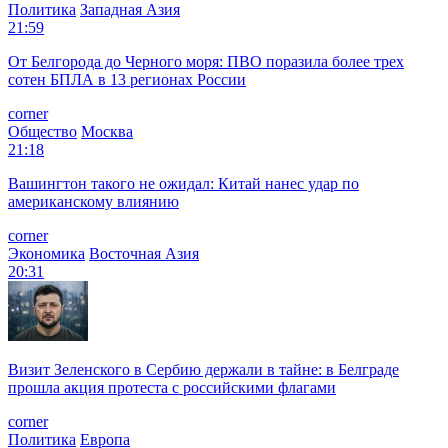
Политика
Западная Азия
21:59
От Белгорода до Черного моря: ПВО поразила более трех
сотен БПЛА в 13 регионах России
corner
Общество
Москва
21:18
Вашингтон такого не ожидал: Китай нанес удар по
американскому влиянию
corner
Экономика
Восточная Азия
20:31
Визит Зеленского в Сербию держали в тайне: в Белграде
прошла акция протеста с российскими флагами
corner
Политика
Европа