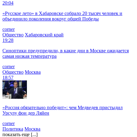
20:04
«Русское лето» в Хабаровске собрало 20 тысяч человек и
объединило поколения вокруг общей Победы
corner
Общество
Хабаровский край
19:28
Синоптики предупредили, в какие дни в Москве ожидается
самая низкая температура
corner
Общество
Москва
18:57
«Россия обязательно победит»: чем Медведев пристыдил
Урсулу фон дер Ляйен
corner
Политика
Москва
показать еще [...]