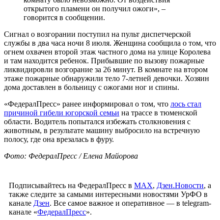
открытого пламени он получил ожоги», –
говорится в сообщении.
Сигнал о возгорании поступил на пульт диспетчерской
службы в два часа ночи 8 июля. Женщина сообщила о том, что
огнем охвачен второй этаж частного дома на улице Королева
и там находится ребенок. Прибывшие по вызову пожарные
ликвидировли возгорание за 26 минут. В комнате на втором
этаже пожарные обнаружили тело 7-летней девочки. Хозяин
дома доставлен в больницу с ожогами ног и спины.
«ФедералПресс» ранее информировал о том, что
лось стал
причиной гибели югорской семьи
на трассе в тюменской
области. Водитель попытался избежать столкновения с
животным, в результате машину выбросило на встречную
полосу, где она врезалась в фуру.
Фото: ФедералПресс / Елена Майорова
Подписывайтесь на ФедералПресс в
МАХ
,
Дзен.Новости
, а
также следите за самыми интересными новостями УрФО в
канале
Дзен
. Все самое важное и оперативное — в telegram-
канале «
ФедералПресс
».