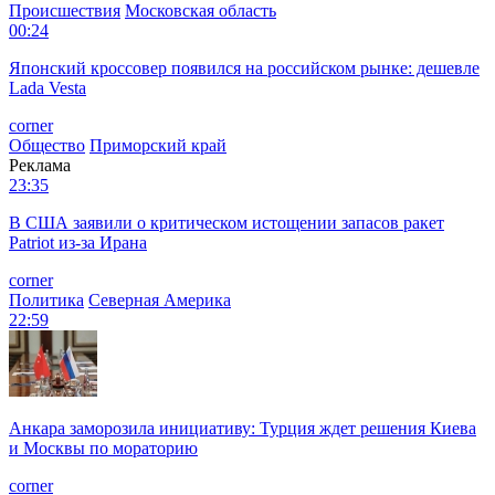
Происшествия
Московская область
00:24
Японский кроссовер появился на российском рынке: дешевле
Lada Vesta
corner
Общество
Приморский край
Реклама
23:35
В США заявили о критическом истощении запасов ракет
Patriot из-за Ирана
corner
Политика
Северная Америка
22:59
Анкара заморозила инициативу: Турция ждет решения Киева
и Москвы по мораторию
corner