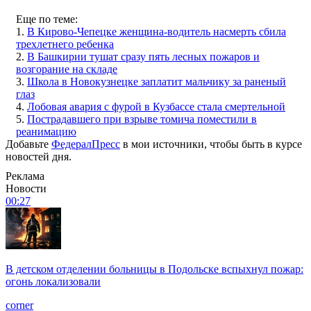
Еще по теме:
1.
В Кирово-Чепецке женщина-водитель насмерть сбила
трехлетнего ребенка
2.
В Башкирии тушат сразу пять лесных пожаров и
возгорание на складе
3.
Школа в Новокузнецке заплатит мальчику за раненый
глаз
4.
Лобовая авария с фурой в Кузбассе стала смертельной
5.
Пострадавшего при взрыве томича поместили в
реанимацию
Добавьте
ФедералПресс
в мои источники, чтобы быть в курсе
новостей дня.
Реклама
Новости
00:27
В детском отделении больницы в Подольске вспыхнул пожар:
огонь локализовали
corner