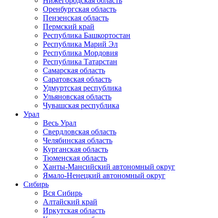
Нижегородская область
Оренбургская область
Пензенская область
Пермский край
Республика Башкортостан
Республика Марий Эл
Республика Мордовия
Республика Татарстан
Самарская область
Саратовская область
Удмуртская республика
Ульяновская область
Чувашская республика
Урал
Весь Урал
Свердловская область
Челябинская область
Курганская область
Тюменская область
Ханты-Мансийский автономный округ
Ямало-Ненецкий автономный округ
Сибирь
Вся Сибирь
Алтайский край
Иркутская область