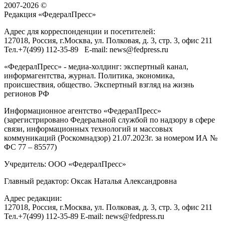
2007-2026 ©
Редакция «
ФедералПресс
»
Адрес для корреспонденции и посетителей:
127018
, Россия, г.
Москва
,
ул. Полковая, д. 3, стр. 3
, офис 211
Тел.
+7(499) 112-35-89
E-mail:
news@fedpress.ru
«ФедералПресс» - медиа-холдинг: экспертный канал,
информагентства, журнал. Политика, экономика,
происшествия, общество. Экспертный взгляд на жизнь
регионов РФ
Информационное агентство «ФедералПресс»
(зарегистрировано Федеральной службой по надзору в сфере
связи, информационных технологий и массовых
коммуникаций (Роскомнадзор) 21.07.2023г. за номером ИА №
ФС 77 – 85577)
Учредитель: ООО «ФедералПресс»
Главный редактор: Оксак Наталья Александровна
Адрес редакции:
127018, Россия, г.Москва, ул. Полковая, д. 3, стр. 3, офис 211
Тел.+7(499) 112-35-89 E-mail: news@fedpress.ru