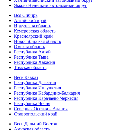
Ханты-Мансийский автономный округ
Ямало-Ненецкий автономный округ
Вся Сибирь
Алтайский край
Иркутская область
Кемеровская область
Красноярский край
Новосибирская область
Омская область
Республика Алтай
Республика Тыва
Республика Хакасия
Томская область
Весь Кавказ
Республика Дагестан
Республика Ингушетия
Республика Кабардино-Балкария
Республика Карачаево-Черкесия
Республика Чечня
Северная Осетия – Алания
Ставропольский край
Весь Дальний Восток
Амурская область