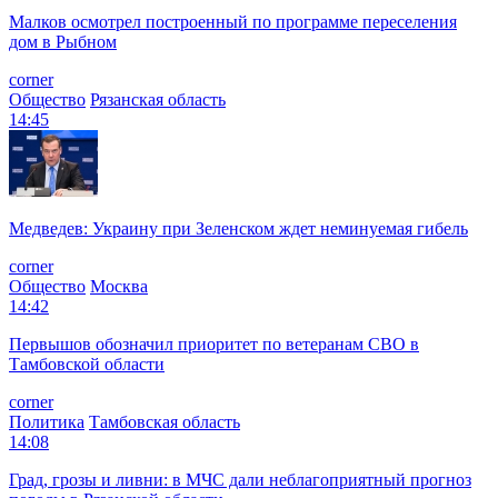
Малков осмотрел построенный по программе переселения
дом в Рыбном
corner
Общество
Рязанская область
14:45
Медведев: Украину при Зеленском ждет неминуемая гибель
corner
Общество
Москва
14:42
Первышов обозначил приоритет по ветеранам СВО в
Тамбовской области
corner
Политика
Тамбовская область
14:08
Град, грозы и ливни: в МЧС дали неблагоприятный прогноз