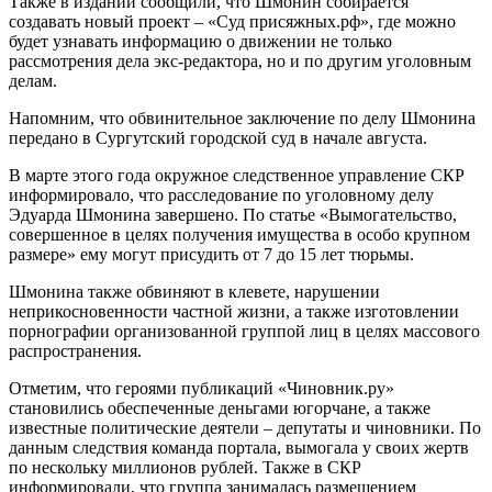
Также в издании сообщили, что Шмонин собирается
создавать новый проект – «Суд присяжных.рф», где можно
будет узнавать информацию о движении не только
рассмотрения дела экс-редактора, но и по другим уголовным
делам.
Напомним, что обвинительное заключение по делу Шмонина
передано в Сургутский городской суд в начале августа.
В марте этого года окружное следственное управление СКР
информировало, что расследование по уголовному делу
Эдуарда Шмонина завершено. По статье «Вымогательство,
совершенное в целях получения имущества в особо крупном
размере» ему могут присудить от 7 до 15 лет тюрьмы.
Шмонина также обвиняют в клевете, нарушении
неприкосновенности частной жизни, а также изготовлении
порнографии организованной группой лиц в целях массового
распространения.
Отметим, что героями публикаций «Чиновник.ру»
становились обеспеченные деньгами югорчане, а также
известные политические деятели – депутаты и чиновники. По
данным следствия команда портала, вымогала у своих жертв
по нескольку миллионов рублей. Также в СКР
информировали, что группа занималась размещением