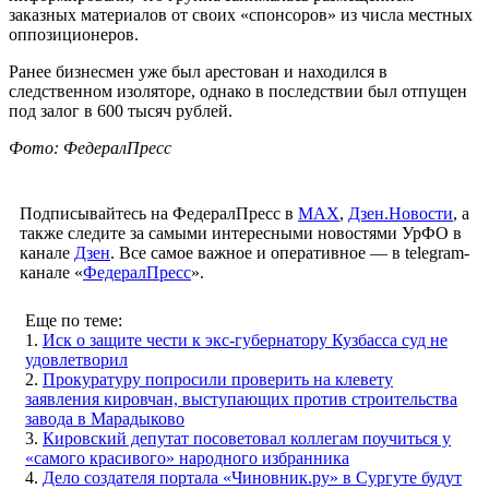
заказных материалов от своих «спонсоров» из числа местных
оппозиционеров.
Ранее бизнесмен уже был арестован и находился в
следственном изоляторе, однако в последствии был отпущен
под залог в 600 тысяч рублей.
Фото: ФедералПресс
Подписывайтесь на ФедералПресс в
МАХ
,
Дзен.Новости
, а
также следите за самыми интересными новостями УрФО в
канале
Дзен
. Все самое важное и оперативное — в telegram-
канале «
ФедералПресс
».
Еще по теме:
1.
Иск о защите чести к экс-губернатору Кузбасса суд не
удовлетворил
2.
Прокуратуру попросили проверить на клевету
заявления кировчан, выступающих против строительства
завода в Марадыково
3.
Кировский депутат посоветовал коллегам поучиться у
«самого красивого» народного избранника
4.
Дело создателя портала «Чиновник.ру» в Сургуте будут