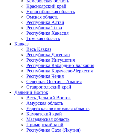
Кемеровская область
Красноярский край
Новосибирская область
Омская область
Республика Алтай
Республика Тыва
Республика Хакасия
Томская область
Кавказ
Весь Кавказ
Республика Дагестан
Республика Ингушетия
Республика Кабардино-Балкария
Республика Карачаево-Черкесия
Республика Чечня
Северная Осетия – Алания
Ставропольский край
Дальний Восток
Весь Дальний Восток
Амурская область
Еврейская автономная область
Камчатский край
Магаданская область
Приморский край
Республика Саха (Якутия)