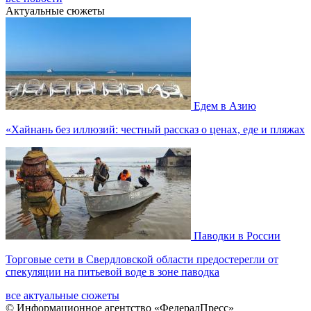
Актуальные сюжеты
Едем в Азию
«Хайнань без иллюзий: честный рассказ о ценах, еде и пляжах
Паводки в России
Торговые сети в Свердловской области предостерегли от
спекуляции на питьевой воде в зоне паводка
все актуальные сюжеты
© Информационное агентство «ФедералПресс»