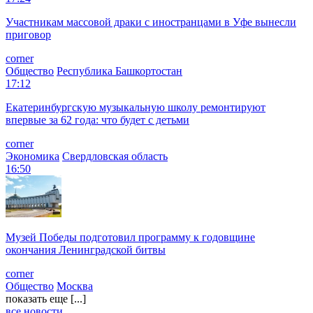
Участникам массовой драки с иностранцами в Уфе вынесли
приговор
corner
Общество
Республика Башкортостан
17:12
Екатеринбургскую музыкальную школу ремонтируют
впервые за 62 года: что будет с детьми
corner
Экономика
Свердловская область
16:50
Музей Победы подготовил программу к годовщине
окончания Ленинградской битвы
corner
Общество
Москва
показать еще [...]
все новости