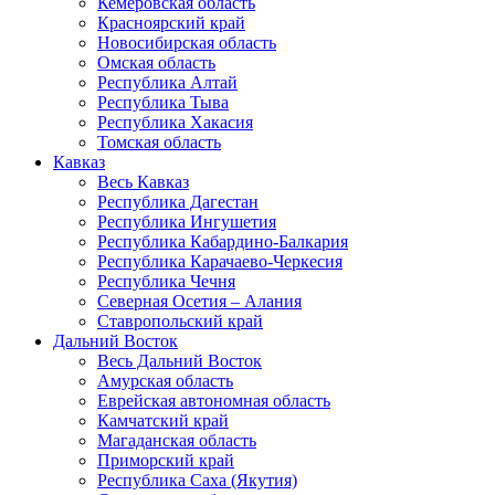
Кемеровская область
Красноярский край
Новосибирская область
Омская область
Республика Алтай
Республика Тыва
Республика Хакасия
Томская область
Кавказ
Весь Кавказ
Республика Дагестан
Республика Ингушетия
Республика Кабардино-Балкария
Республика Карачаево-Черкесия
Республика Чечня
Северная Осетия – Алания
Ставропольский край
Дальний Восток
Весь Дальний Восток
Амурская область
Еврейская автономная область
Камчатский край
Магаданская область
Приморский край
Республика Саха (Якутия)