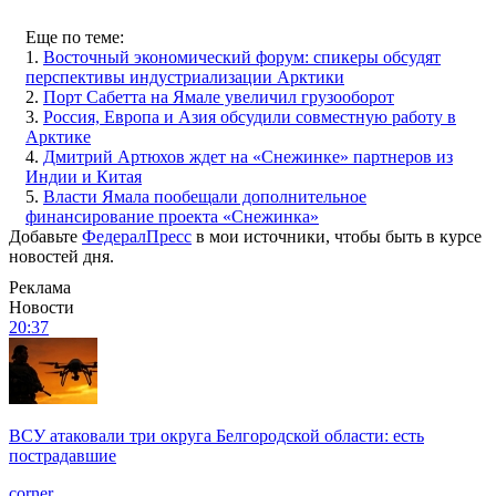
Еще по теме:
1.
Восточный экономический форум: спикеры обсудят
перспективы индустриализации Арктики
2.
Порт Сабетта на Ямале увеличил грузооборот
3.
Россия, Европа и Азия обсудили совместную работу в
Арктике
4.
Дмитрий Артюхов ждет на «Снежинке» партнеров из
Индии и Китая
5.
Власти Ямала пообещали дополнительное
финансирование проекта «Снежинка»
Добавьте
ФедералПресс
в мои источники, чтобы быть в курсе
новостей дня.
Реклама
Новости
20:37
ВСУ атаковали три округа Белгородской области: есть
пострадавшие
corner