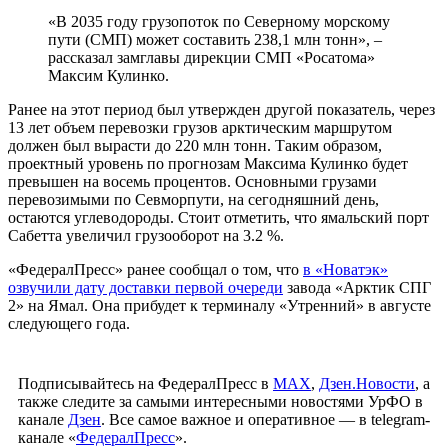
«В 2035 году грузопоток по Северному морскому
пути (СМП) может составить 238,1 млн тонн», –
рассказал замглавы дирекции СМП «Росатома»
Максим Кулинко.
Ранее на этот период был утвержден другой показатель, через
13 лет объем перевозки грузов арктическим маршрутом
должен был вырасти до 220 млн тонн. Таким образом,
проектный уровень по прогнозам Максима Кулинко будет
превышен на восемь процентов. Основными грузами
перевозимыми по Севморпути, на сегодняшний день,
остаются углеводороды. Стоит отметить, что ямальский порт
Сабетта увеличил грузооборот на 3.2 %.
«ФедералПресс» ранее сообщал о том, что
в «Новатэк»
озвучили дату доставки первой очереди
завода «Арктик СПГ
2» на Ямал. Она прибудет к терминалу «Утренний» в августе
следующего года.
Подписывайтесь на ФедералПресс в
МАХ
,
Дзен.Новости
, а
также следите за самыми интересными новостями УрФО в
канале
Дзен
. Все самое важное и оперативное — в telegram-
канале «
ФедералПресс
».