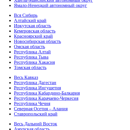
Ханты-Мансийский автономный округ
Ямало-Ненецкий автономный округ
Вся Сибирь
Алтайский край
Иркутская область
Кемеровская область
Красноярский край
Новосибирская область
Омская область
Республика Алтай
Республика Тыва
Республика Хакасия
Томская область
Весь Кавказ
Республика Дагестан
Республика Ингушетия
Республика Кабардино-Балкария
Республика Карачаево-Черкесия
Республика Чечня
Северная Осетия – Алания
Ставропольский край
Весь Дальний Восток
Амурская область