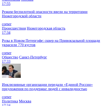
17:55
Режим беспилотной опасности ввели на территории
Нижегородской области
corner
Происшествия
Нижегородская область
17:34
Розы в Новом Петергофе: сквер на Привокзальной площади
украсили 770 кустов
corner
Общество
Санкт-Петербург
17:33
Инклюзивные организации передали «Единой России»
предложения по поддержке людей с инвалидностью
corner
Политика
Москва
17:24