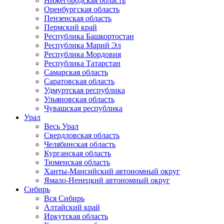
Нижегородская область
Оренбургская область
Пензенская область
Пермский край
Республика Башкортостан
Республика Марий Эл
Республика Мордовия
Республика Татарстан
Самарская область
Саратовская область
Удмуртская республика
Ульяновская область
Чувашская республика
Урал
Весь Урал
Свердловская область
Челябинская область
Курганская область
Тюменская область
Ханты-Мансийский автономный округ
Ямало-Ненецкий автономный округ
Сибирь
Вся Сибирь
Алтайский край
Иркутская область