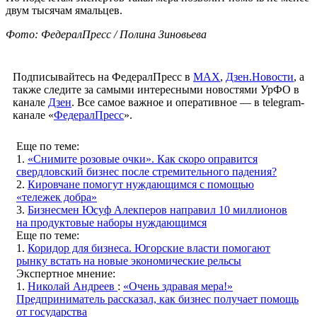
двум тысячам ямальцев.
Фото: ФедералПресс / Полина Зиновьева
Подписывайтесь на ФедералПресс в
МАХ
,
Дзен.Новости
, а
также следите за самыми интересными новостями УрФО в
канале
Дзен
. Все самое важное и оперативное — в telegram-
канале «
ФедералПресс
».
Еще по теме:
1.
«Снимите розовые очки». Как скоро оправится
свердловский бизнес после стремительного падения?
2.
Кировчане помогут нуждающимся с помощью
«тележек добра»
3.
Бизнесмен Юсуф Алекперов направил 10 миллионов
на продуктовые наборы нуждающимся
Еще по теме:
1.
Коридор для бизнеса. Югорские власти помогают
рынку встать на новые экономические рельсы
Экспертное мнение:
1.
Николай Андреев
:
«Очень здравая мера!»
Предприниматель рассказал, как бизнес получает помощь
от государства