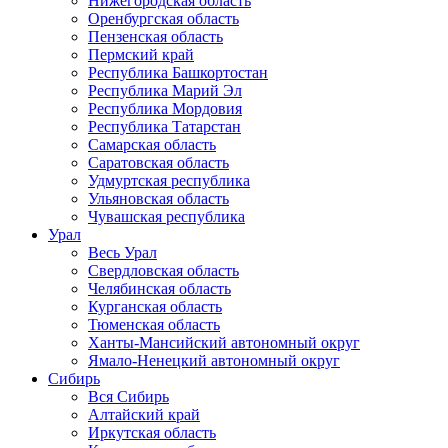
Нижегородская область
Оренбургская область
Пензенская область
Пермский край
Республика Башкортостан
Республика Марий Эл
Республика Мордовия
Республика Татарстан
Самарская область
Саратовская область
Удмуртская республика
Ульяновская область
Чувашская республика
Урал
Весь Урал
Свердловская область
Челябинская область
Курганская область
Тюменская область
Ханты-Мансийский автономный округ
Ямало-Ненецкий автономный округ
Сибирь
Вся Сибирь
Алтайский край
Иркутская область