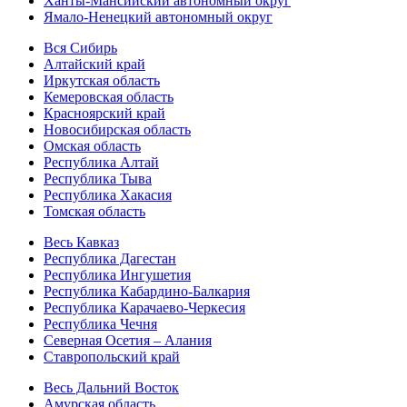
Ханты-Мансийский автономный округ
Ямало-Ненецкий автономный округ
Вся Сибирь
Алтайский край
Иркутская область
Кемеровская область
Красноярский край
Новосибирская область
Омская область
Республика Алтай
Республика Тыва
Республика Хакасия
Томская область
Весь Кавказ
Республика Дагестан
Республика Ингушетия
Республика Кабардино-Балкария
Республика Карачаево-Черкесия
Республика Чечня
Северная Осетия – Алания
Ставропольский край
Весь Дальний Восток
Амурская область