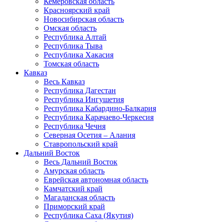
Кемеровская область
Красноярский край
Новосибирская область
Омская область
Республика Алтай
Республика Тыва
Республика Хакасия
Томская область
Кавказ
Весь Кавказ
Республика Дагестан
Республика Ингушетия
Республика Кабардино-Балкария
Республика Карачаево-Черкесия
Республика Чечня
Северная Осетия – Алания
Ставропольский край
Дальний Восток
Весь Дальний Восток
Амурская область
Еврейская автономная область
Камчатский край
Магаданская область
Приморский край
Республика Саха (Якутия)