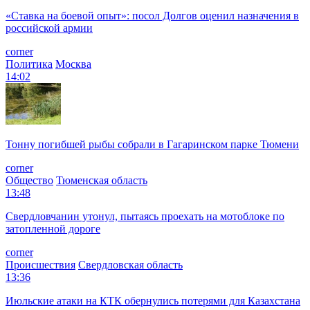
«Ставка на боевой опыт»: посол Долгов оценил назначения в
российской армии
corner
Политика
Москва
14:02
Тонну погибшей рыбы собрали в Гагаринском парке Тюмени
corner
Общество
Тюменская область
13:48
Свердловчанин утонул, пытаясь проехать на мотоблоке по
затопленной дороге
corner
Происшествия
Свердловская область
13:36
Июльские атаки на КТК обернулись потерями для Казахстана