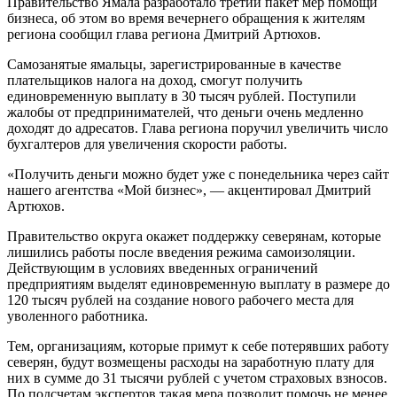
Правительство Ямала разработало третий пакет мер помощи
бизнеса, об этом во время вечернего обращения к жителям
региона сообщил глава региона Дмитрий Артюхов.
Самозанятые ямальцы, зарегистрированные в качестве
плательщиков налога на доход, смогут получить
единовременную выплату в 30 тысяч рублей. Поступили
жалобы от предпринимателей, что деньги очень медленно
доходят до адресатов. Глава региона поручил увеличить число
бухгалтеров для увеличения скорости работы.
«Получить деньги можно будет уже с понедельника через сайт
нашего агентства «Мой бизнес», — акцентировал Дмитрий
Артюхов.
Правительство округа окажет поддержку северянам, которые
лишились работы после введения режима самоизоляции.
Действующим в условиях введенных ограничений
предприятиям выделят единовременную выплату в размере до
120 тысяч рублей на создание нового рабочего места для
уволенного работника.
Тем, организациям, которые примут к себе потерявших работу
северян, будут возмещены расходы на заработную плату для
них в сумме до 31 тысячи рублей с учетом страховых взносов.
По подсчетам экспертов такая мера позволит помочь не менее