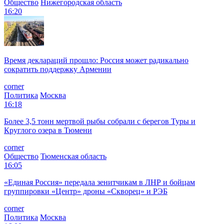
Общество
Нижегородская область
16:20
Время деклараций прошло: Россия может радикально
сократить поддержку Армении
corner
Политика
Москва
16:18
Более 3,5 тонн мертвой рыбы собрали с берегов Туры и
Круглого озера в Тюмени
corner
Общество
Тюменская область
16:05
«Единая Россия» передала зенитчикам в ЛНР и бойцам
группировки «Центр» дроны «Скворец» и РЭБ
corner
Политика
Москва