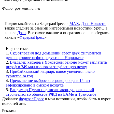
Фото: gov-murman.ru
Подписывайтесь на ФедералПресс в
МАХ
,
Дзен.Новости
, а
также следите за самыми интересными новостями УрФО в
канале
Дзен
. Все самое важное и оперативное — в telegram-
канале «
ФедералПресс
».
Еще по теме:
1.
Суд отправил под домашний арест двух фигурантов
дела о разливе нефтепродуктов в Норильске
2.
Владелец карьера в Ярковском районе может заплатить
штраф в 349 миллионов за загубленную почву
3.
Прибайкальский нацпарк вдвое увеличил число
туристов за год
4.
Превышение выбросов сероводорода в 15 раз
зафиксировано в омском воздухе
5.
Владимир Путин подписал закон, упрощающий
строительство объектов РЖД на БАМе и Транссибе
Добавьте
ФедералПресс
в мои источники, чтобы быть в курсе
новостей дня.
Реклама