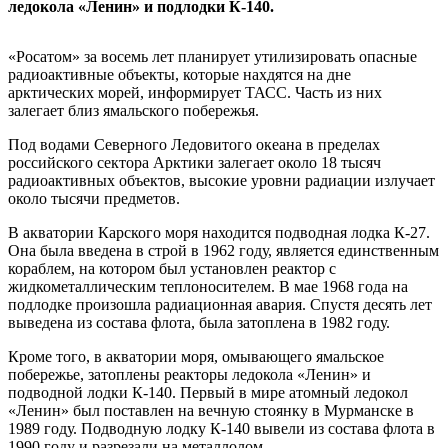
ледокола «Ленин» и подлодки К-140.
«Росатом» за восемь лет планирует утилизировать опасные
радиоактивные объекты, которые нахдятся на дне
арктических морей, информирует ТАСС. Часть из них
залегает близ ямальского побережья.
Под водами Северного Ледовитого океана в пределах
российского сектора Арктики залегает около 18 тысяч
радиоактивных объектов, высокие уровни радиации излучает
около тысячи предметов.
В акватории Карского моря находится подводная лодка К-27.
Она была введена в строй в 1962 году, является единственным
кораблем, на котором был установлен реактор с
жидкометаллическим теплоносителем. В мае 1968 года на
подлодке произошла радиационная авария. Спустя десять лет
выведена из состава флота, была затоплена в 1982 году.
Кроме того, в акватории моря, омывающего ямальское
побережье, затоплены реакторы ледокола «Ленин» и
подводной лодки К-140. Первый в мире атомный ледокол
«Ленин» был поставлен на вечную стоянку в Мурманске в
1989 году. Подводную лодку К-140 вывели из состава флота в
1990 году и разрезали на металлолом.