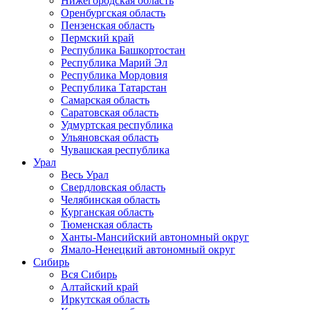
Нижегородская область
Оренбургская область
Пензенская область
Пермский край
Республика Башкортостан
Республика Марий Эл
Республика Мордовия
Республика Татарстан
Самарская область
Саратовская область
Удмуртская республика
Ульяновская область
Чувашская республика
Урал
Весь Урал
Свердловская область
Челябинская область
Курганская область
Тюменская область
Ханты-Мансийский автономный округ
Ямало-Ненецкий автономный округ
Сибирь
Вся Сибирь
Алтайский край
Иркутская область