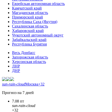
Еврейская автономная область
Камчатский край
Магаданская область
Приморский край
Республика Саха (Якутия)
Сахалинская область
Хабаровский край
Чукотский автономный округ
Забайкальский край
Республика Бурятия
Весь Донбасс
Запорожская область
Херсонская область
ЛНР
ДНР
sun-rain-cloud
Москва
+32
Прогноз на 7 дней
7.08 пт
sun-rain-cloud
+32