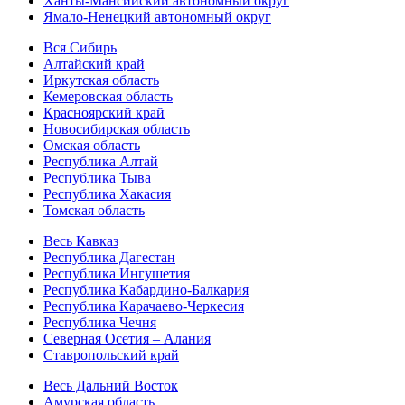
Ханты-Мансийский автономный округ
Ямало-Ненецкий автономный округ
Вся Сибирь
Алтайский край
Иркутская область
Кемеровская область
Красноярский край
Новосибирская область
Омская область
Республика Алтай
Республика Тыва
Республика Хакасия
Томская область
Весь Кавказ
Республика Дагестан
Республика Ингушетия
Республика Кабардино-Балкария
Республика Карачаево-Черкесия
Республика Чечня
Северная Осетия – Алания
Ставропольский край
Весь Дальний Восток
Амурская область