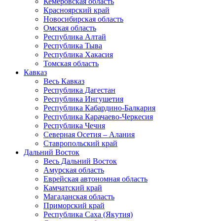
Кемеровская область
Красноярский край
Новосибирская область
Омская область
Республика Алтай
Республика Тыва
Республика Хакасия
Томская область
Кавказ
Весь Кавказ
Республика Дагестан
Республика Ингушетия
Республика Кабардино-Балкария
Республика Карачаево-Черкесия
Республика Чечня
Северная Осетия – Алания
Ставропольский край
Дальний Восток
Весь Дальний Восток
Амурская область
Еврейская автономная область
Камчатский край
Магаданская область
Приморский край
Республика Саха (Якутия)