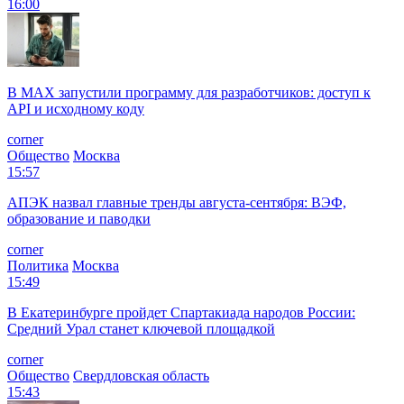
16:00
В MAX запустили программу для разработчиков: доступ к
API и исходному коду
corner
Общество
Москва
15:57
АПЭК назвал главные тренды августа-сентября: ВЭФ,
образование и паводки
corner
Политика
Москва
15:49
В Екатеринбурге пройдет Спартакиада народов России:
Средний Урал станет ключевой площадкой
corner
Общество
Свердловская область
15:43