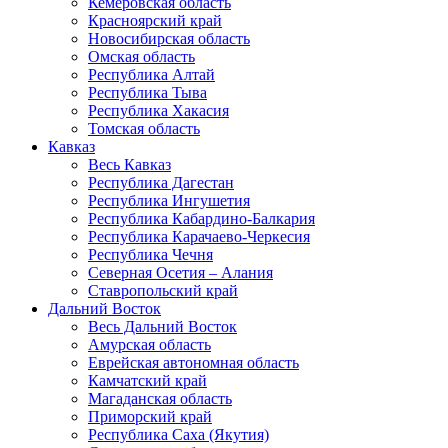
Кемеровская область
Красноярский край
Новосибирская область
Омская область
Республика Алтай
Республика Тыва
Республика Хакасия
Томская область
Кавказ
Весь Кавказ
Республика Дагестан
Республика Ингушетия
Республика Кабардино-Балкария
Республика Карачаево-Черкесия
Республика Чечня
Северная Осетия – Алания
Ставропольский край
Дальний Восток
Весь Дальний Восток
Амурская область
Еврейская автономная область
Камчатский край
Магаданская область
Приморский край
Республика Саха (Якутия)