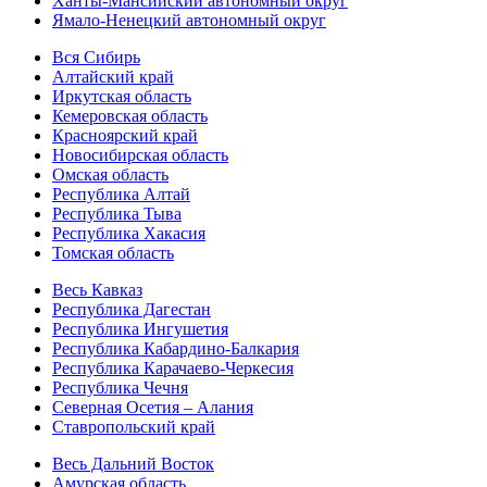
Ханты-Мансийский автономный округ
Ямало-Ненецкий автономный округ
Вся Сибирь
Алтайский край
Иркутская область
Кемеровская область
Красноярский край
Новосибирская область
Омская область
Республика Алтай
Республика Тыва
Республика Хакасия
Томская область
Весь Кавказ
Республика Дагестан
Республика Ингушетия
Республика Кабардино-Балкария
Республика Карачаево-Черкесия
Республика Чечня
Северная Осетия – Алания
Ставропольский край
Весь Дальний Восток
Амурская область