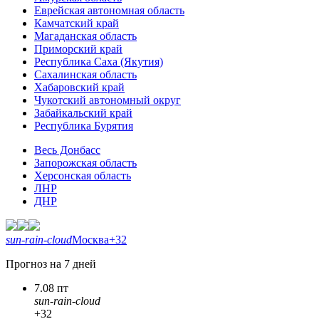
Еврейская автономная область
Камчатский край
Магаданская область
Приморский край
Республика Саха (Якутия)
Сахалинская область
Хабаровский край
Чукотский автономный округ
Забайкальский край
Республика Бурятия
Весь Донбасс
Запорожская область
Херсонская область
ЛНР
ДНР
sun-rain-cloud
Москва
+32
Прогноз на 7 дней
7.08 пт
sun-rain-cloud
+32