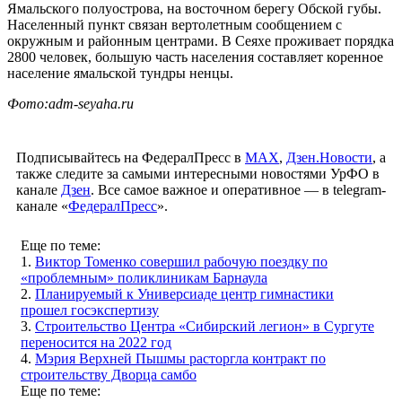
Ямальского полуострова, на восточном берегу Обской губы.
Населенный пункт связан вертолетным сообщением с
окружным и районным центрами. В Сеяхе проживает порядка
2800 человек, большую часть населения составляет коренное
население ямальской тундры ненцы.
Фото:adm-seyaha.ru
Подписывайтесь на ФедералПресс в
МАХ
,
Дзен.Новости
, а
также следите за самыми интересными новостями УрФО в
канале
Дзен
. Все самое важное и оперативное — в telegram-
канале «
ФедералПресс
».
Еще по теме:
1.
Виктор Томенко совершил рабочую поездку по
«проблемным» поликлиникам Барнаула
2.
Планируемый к Универсиаде центр гимнастики
прошел госэкспертизу
3.
Строительство Центра «Сибирский легион» в Сургуте
переносится на 2022 год
4.
Мэрия Верхней Пышмы расторгла контракт по
строительству Дворца самбо
Еще по теме: