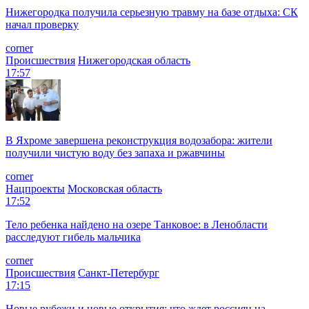
Нижегородка получила серьезную травму на базе отдыха: СК
начал проверку
corner
Происшествия
Нижегородская область
17:57
В Яхроме завершена реконструкция водозабора: жители
получили чистую воду без запаха и ржавчины
corner
Нацпроекты
Московская область
17:52
Тело ребенка найдено на озере Танковое: в Ленобласти
расследуют гибель мальчика
corner
Происшествия
Санкт-Петербург
17:15
Новые рубежи и новые открытия: что ждет россиян на