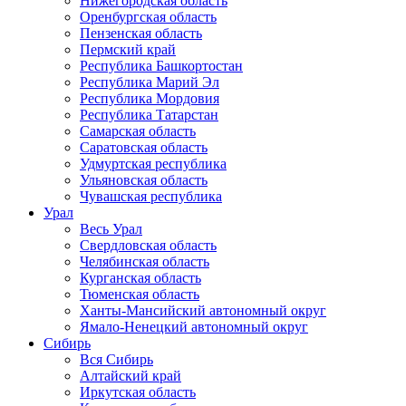
Нижегородская область
Оренбургская область
Пензенская область
Пермский край
Республика Башкортостан
Республика Марий Эл
Республика Мордовия
Республика Татарстан
Самарская область
Саратовская область
Удмуртская республика
Ульяновская область
Чувашская республика
Урал
Весь Урал
Свердловская область
Челябинская область
Курганская область
Тюменская область
Ханты-Мансийский автономный округ
Ямало-Ненецкий автономный округ
Сибирь
Вся Сибирь
Алтайский край
Иркутская область