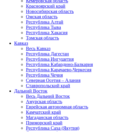
Кемеровская область
Красноярский край
Новосибирская область
Омская область
Республика Алтай
Республика Тыва
Республика Хакасия
Томская область
Кавказ
Весь Кавказ
Республика Дагестан
Республика Ингушетия
Республика Кабардино-Балкария
Республика Карачаево-Черкесия
Республика Чечня
Северная Осетия – Алания
Ставропольский край
Дальний Восток
Весь Дальний Восток
Амурская область
Еврейская автономная область
Камчатский край
Магаданская область
Приморский край
Республика Саха (Якутия)