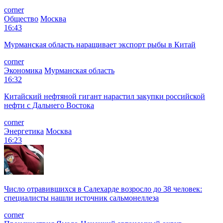
corner
Общество
Москва
16:43
Мурманская область наращивает экспорт рыбы в Китай
corner
Экономика
Мурманская область
16:32
Китайский нефтяной гигант нарастил закупки российской
нефти с Дальнего Востока
corner
Энергетика
Москва
16:23
Число отравившихся в Салехарде возросло до 38 человек:
специалисты нашли источник сальмонеллеза
corner