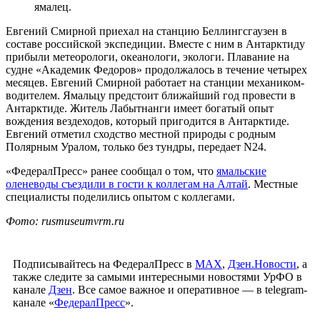
ямалец.
Евгений Смирной приехал на станцию Беллингсгаузен в
составе российской экспедиции. Вместе с ним в Антарктиду
прибыли метеорологи, океанологи, экологи. Плавание на
судне «Академик Федоров» продолжалось в течение четырех
месяцев. Евгений Смирной работает на станции механиком-
водителем. Ямальцу предстоит ближайший год провести в
Антарктиде. Житель Лабытнанги имеет богатый опыт
вождения вездеходов, который пригодится в Антарктиде.
Евгений отметил сходство местной природы с родным
Полярным Уралом, только без тундры, передает N24.
«ФедералПресс» ранее сообщал о том, что
ямальские
оленеводы съездили в гости к коллегам на Алтай
. Местные
специалисты поделились опытом с коллегами.
Фото: rusmuseumvrm.ru
Подписывайтесь на ФедералПресс в
МАХ
,
Дзен.Новости
, а
также следите за самыми интересными новостями УрФО в
канале
Дзен
. Все самое важное и оперативное — в telegram-
канале «
ФедералПресс
».