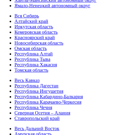
Ханты-Мансийский автономный округ
Ямало-Ненецкий автономный округ
Вся Сибирь
Алтайский край
Иркутская область
Кемеровская область
Красноярский край
Новосибирская область
Омская область
Республика Алтай
Республика Тыва
Республика Хакасия
Томская область
Весь Кавказ
Республика Дагестан
Республика Ингушетия
Республика Кабардино-Балкария
Республика Карачаево-Черкесия
Республика Чечня
Северная Осетия – Алания
Ставропольский край
Весь Дальний Восток
Амурская область