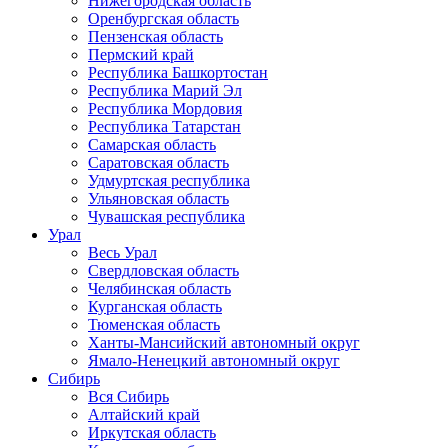
Нижегородская область
Оренбургская область
Пензенская область
Пермский край
Республика Башкортостан
Республика Марий Эл
Республика Мордовия
Республика Татарстан
Самарская область
Саратовская область
Удмуртская республика
Ульяновская область
Чувашская республика
Урал
Весь Урал
Свердловская область
Челябинская область
Курганская область
Тюменская область
Ханты-Мансийский автономный округ
Ямало-Ненецкий автономный округ
Сибирь
Вся Сибирь
Алтайский край
Иркутская область