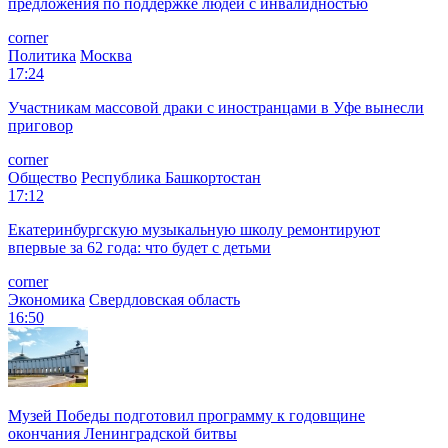
предложения по поддержке людей с инвалидностью
corner
Политика
Москва
17:24
Участникам массовой драки с иностранцами в Уфе вынесли
приговор
corner
Общество
Республика Башкортостан
17:12
Екатеринбургскую музыкальную школу ремонтируют
впервые за 62 года: что будет с детьми
corner
Экономика
Свердловская область
16:50
Музей Победы подготовил программу к годовщине
окончания Ленинградской битвы