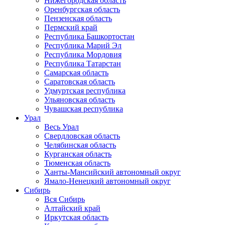
Нижегородская область
Оренбургская область
Пензенская область
Пермский край
Республика Башкортостан
Республика Марий Эл
Республика Мордовия
Республика Татарстан
Самарская область
Саратовская область
Удмуртская республика
Ульяновская область
Чувашская республика
Урал
Весь Урал
Свердловская область
Челябинская область
Курганская область
Тюменская область
Ханты-Мансийский автономный округ
Ямало-Ненецкий автономный округ
Сибирь
Вся Сибирь
Алтайский край
Иркутская область