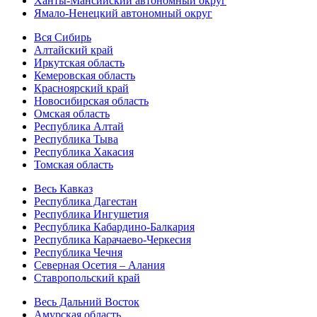
Ханты-Мансийский автономный округ
Ямало-Ненецкий автономный округ
Вся Сибирь
Алтайский край
Иркутская область
Кемеровская область
Красноярский край
Новосибирская область
Омская область
Республика Алтай
Республика Тыва
Республика Хакасия
Томская область
Весь Кавказ
Республика Дагестан
Республика Ингушетия
Республика Кабардино-Балкария
Республика Карачаево-Черкесия
Республика Чечня
Северная Осетия – Алания
Ставропольский край
Весь Дальний Восток
Амурская область