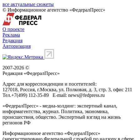
все актуальные сюжеты
© Информационное агентство «ФедералПресс»
О проекте
Реклама
Редакция
Авторизация
2007-2026 ©
Редакция «
ФедералПресс
»
Адрес для корреспонденции и посетителей:
127018
, Россия, г.
Москва
,
ул. Полковая, д. 3, стр. 3
, офис 211
Тел.
+7(499) 112-35-89
E-mail:
news@fedpress.ru
«ФедералПресс» - медиа-холдинг: экспертный канал,
информагентства, журнал. Политика, экономика,
происшествия, общество. Экспертный взгляд на жизнь
регионов РФ
Информационное агентство «ФедералПресс»
(зарегистрировано Федеральной службой по надзору в сфере