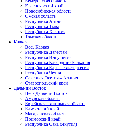
Кемеровская область
Красноярский край
Новосибирская область
Омская область
Республика Алтай
Республика Тыва
Республика Хакасия
Томская область
Кавказ
Весь Кавказ
Республика Дагестан
Республика Ингушетия
Республика Кабардино-Балкария
Республика Карачаево-Черкесия
Республика Чечня
Северная Осетия – Алания
Ставропольский край
Дальний Восток
Весь Дальний Восток
Амурская область
Еврейская автономная область
Камчатский край
Магаданская область
Приморский край
Республика Саха (Якутия)