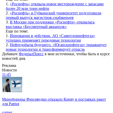
1.
«Роснефть» открыла новое месторождение с запасами
более 20 млн тонн нефти
2.
«Роснефть» и Губкинский университет подготовили
первый выпуск магистров-снабженцев
3.
В Москве при поддержке «Роснефти» открылась
выставка «Бессмертный авиаполк»
Еще по теме:
1.
Инновации в действии. АО «Самотлорнефтегаз»
успешно применяет передовые технологии
2.
Нефтедобыча будущего. «Юганскнефтегаз» тиражирует
новые технологии и трансформирует отрасль
Добавьте
ФедералПресс
в мои источники, чтобы быть в курсе
новостей дня.
Реклама
Новости
11:45
Минобороны Финляндии отказало Киеву в поставках ракет
для Patriot
corner