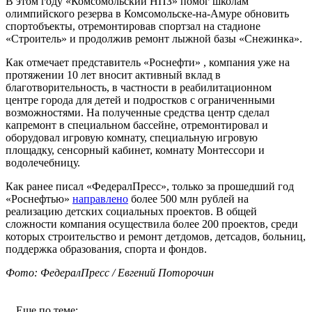
В этом году «Комсомольский НПЗ» помог школам
олимпийского резерва в Комсомольске-на-Амуре обновить
спортобъекты, отремонтировав спортзал на стадионе
«Строитель» и продолжив ремонт лыжной базы «Снежинка».
Как отмечает представитель «Роснефти» , компания уже на
протяжении 10 лет вносит активный вклад в
благотворительность, в частности в реабилитационном
центре города для детей и подростков с ограниченными
возможностями. На полученные средства центр сделал
капремонт в специальном бассейне, отремонтировал и
оборудовал игровую комнату, специальную игровую
площадку, сенсорный кабинет, комнату Монтессори и
водолечебницу.
Как ранее писал «ФедералПресс», только за прошедший год
«Роснефтью»
направлено
более 500 млн рублей на
реализацию детских социальных проектов. В общей
сложности компания осуществила более 200 проектов, среди
которых строительство и ремонт детдомов, детсадов, больниц,
поддержка образования, спорта и фондов.
Фото: ФедералПресс / Евгений Поторочин
Еще по теме: