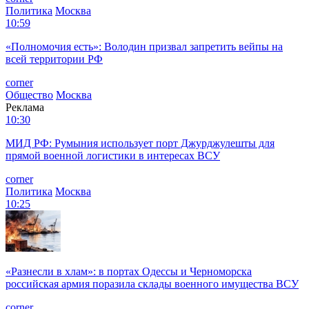
Политика
Москва
10:59
«Полномочия есть»: Володин призвал запретить вейпы на
всей территории РФ
corner
Общество
Москва
Реклама
10:30
МИД РФ: Румыния использует порт Джурджулешты для
прямой военной логистики в интересах ВСУ
corner
Политика
Москва
10:25
«Разнесли в хлам»: в портах Одессы и Черноморска
российская армия поразила склады военного имущества ВСУ
corner