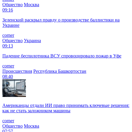
Общество
Москва
09:16
Зеленский раскрыл правду о производстве баллистики на
Украине
corner
Общество
Украина
09:13
Падение беспилотника ВСУ спровоцировало пожар в Уфе
corner
Происшествия
Республика Башкортостан
08:40
Американцы отдали ИИ право принимать ключевые решения:
как не стать заложником машины
corner
Общество
Москва
07:57