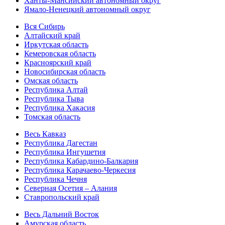
Ханты-Мансийский автономный округ
Ямало-Ненецкий автономный округ
Вся Сибирь
Алтайский край
Иркутская область
Кемеровская область
Красноярский край
Новосибирская область
Омская область
Республика Алтай
Республика Тыва
Республика Хакасия
Томская область
Весь Кавказ
Республика Дагестан
Республика Ингушетия
Республика Кабардино-Балкария
Республика Карачаево-Черкесия
Республика Чечня
Северная Осетия – Алания
Ставропольский край
Весь Дальний Восток
Амурская область