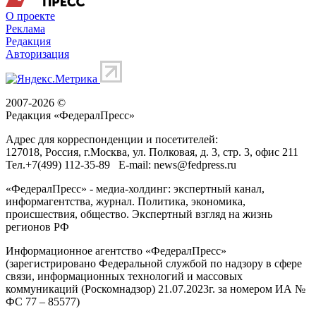
О проекте
Реклама
Редакция
Авторизация
2007-2026 ©
Редакция «
ФедералПресс
»
Адрес для корреспонденции и посетителей:
127018
, Россия, г.
Москва
,
ул. Полковая, д. 3, стр. 3
, офис 211
Тел.
+7(499) 112-35-89
E-mail:
news@fedpress.ru
«ФедералПресс» - медиа-холдинг: экспертный канал,
информагентства, журнал. Политика, экономика,
происшествия, общество. Экспертный взгляд на жизнь
регионов РФ
Информационное агентство «ФедералПресс»
(зарегистрировано Федеральной службой по надзору в сфере
связи, информационных технологий и массовых
коммуникаций (Роскомнадзор) 21.07.2023г. за номером ИА №
ФС 77 – 85577)