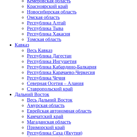
Кемеровская область
Красноярский край
Новосибирская область
Омская область
Республика Алтай
Республика Тыва
Республика Хакасия
Томская область
Кавказ
Весь Кавказ
Республика Дагестан
Республика Ингушетия
Республика Кабардино-Балкария
Республика Карачаево-Черкесия
Республика Чечня
Северная Осетия – Алания
Ставропольский край
Дальний Восток
Весь Дальний Восток
Амурская область
Еврейская автономная область
Камчатский край
Магаданская область
Приморский край
Республика Саха (Якутия)