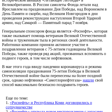
историческом авиашоу «Летающие Легенды» в
Великобритании. В России самолеты Фонда летали над
Ярославлем на праздновании Дня Победы, над Воронежем в
День Памяти и скорби, над Великим Новгородом в дни
проведения реконструкции наступления Второй Ударной
армии, над Самарой — Памятный парад 7 ноября.
Генеральным спонсором фонда является «Роснефть», которая
также оказывает помощь ветеранам Великой Отечественной
войны и труженикам тыла в регионах своей деятельности.
Работники компании приняли активное участие в
поздравлении ветеранов с 75-летием годовщины Великой
Победы, также проведя ряд акций, призванных вспомнить о
подвиге героев, в том числе нефтяников.
В мае этого года ввиду пандемии коронавируса и режима
самоизоляции празднования 75-летия Победы в Великой
Отечественной войне были перенесены на более поздний
срок, однако нефтяники «Самотлорнефтегаза»
нашли
свой
способ максимально безопасно поздравить героев.
Еще по теме:
1.
«Роснефть» и Республика Коми договорились о
сотрудничестве
2.
«Роснефть» открыла новое месторождение с запасами