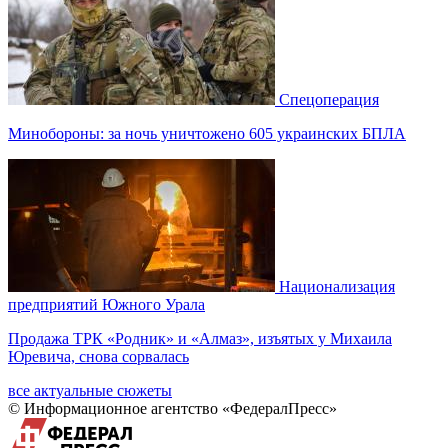
Спецоперация
Минобороны: за ночь уничтожено 605 украинских БПЛА
Национализация
предприятий Южного Урала
Продажа ТРК «Родник» и «Алмаз», изъятых у Михаила
Юревича, снова сорвалась
все актуальные сюжеты
© Информационное агентство «ФедералПресс»