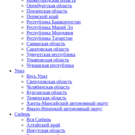
Нижегородская область
Оренбургская область
Пензенская область
Пермский край
Республика Башкортостан
Республика Марий Эл
Республика Мордовия
Республика Татарстан
Самарская область
Саратовская область
Удмуртская республика
Ульяновская область
Чувашская республика
Урал
Весь Урал
Свердловская область
Челябинская область
Курганская область
Тюменская область
Ханты-Мансийский автономный округ
Ямало-Ненецкий автономный округ
Сибирь
Вся Сибирь
Алтайский край
Иркутская область