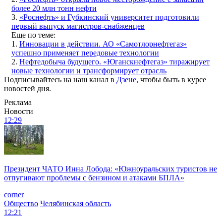
более 20 млн тонн нефти
3.
«Роснефть» и Губкинский университет подготовили
первый выпуск магистров-снабженцев
Еще по теме:
1.
Инновации в действии. АО «Самотлорнефтегаз»
успешно применяет передовые технологии
2.
Нефтедобыча будущего. «Юганскнефтегаз» тиражирует
новые технологии и трансформирует отрасль
Подписывайтесь на наш канал в
Дзене
, чтобы быть в курсе
новостей дня.
Реклама
Новости
12:29
Президент ЧАТО Инна Лобода: «Южноуральских туристов не
отпугивают проблемы с бензином и атаками БПЛА»
corner
Общество
Челябинская область
12:21