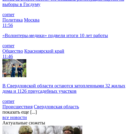
выборы в Госдуму
corner
Политика
Москва
11:56
«Волонтеры-медики» подвели итоги 10 лет работы
corner
Общество
Красноярский край
11:46
В Свердловской области остаются затопленными 32 жилых
дома и 1126 приусадебных участков
corner
Происшествия
Свердловская область
показать еще [...]
все новости
Актуальные сюжеты