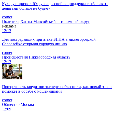
Кухарук призвал Югру к адресной соцподдержке: «Заливать
деньгами больше не будем»
corner
Политика
Ханты-Мансийский автономный округ
Реклама
12:13
Для пострадавших при атаке БПЛА в нижегородской
Саваслейке открыли горячую линию
corner
Происшествия
Нижегородская область
12:13
Прозрачность кредитов: эксперты объяснили, как новый закон
поможет в борьбе с мошенниками
corner
Общество
Москва
12:09