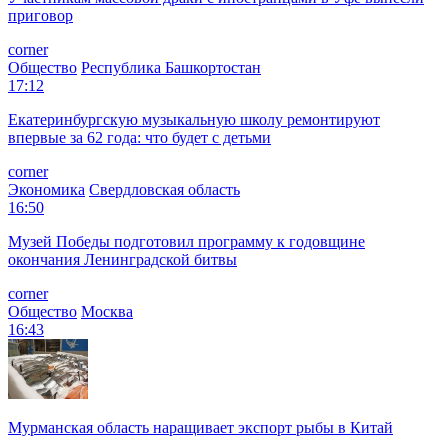
приговор
corner
Общество
Республика Башкортостан
17:12
Екатеринбургскую музыкальную школу ремонтируют
впервые за 62 года: что будет с детьми
corner
Экономика
Свердловская область
16:50
Музей Победы подготовил программу к годовщине
окончания Ленинградской битвы
corner
Общество
Москва
16:43
Мурманская область наращивает экспорт рыбы в Китай