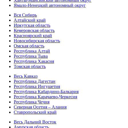
Ханты-Мансийский автономный округ
Ямало-Ненецкий автономный округ
Вся Сибирь
Алтайский край
Иркутская область
Кемеровская область
Красноярский край
Новосибирская область
Омская область
Республика Алтай
Республика Тыва
Республика Хакасия
Томская область
Весь Кавказ
Республика Дагестан
Республика Ингушетия
Республика Кабардино-Балкария
Республика Карачаево-Черкесия
Республика Чечня
Северная Осетия – Алания
Ставропольский край
Весь Дальний Восток
Амурская область