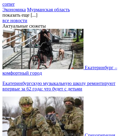
corner
Экономика
Мурманская область
показать еще [...]
все новости
Актуальные сюжеты
Екатеринбург –
комфортный город
Екатеринбургскую музыкальную школу ремонтируют
впервые за 62 года: что будет с детьми
Спецоперация