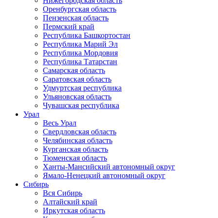
Нижегородская область
Оренбургская область
Пензенская область
Пермский край
Республика Башкортостан
Республика Марий Эл
Республика Мордовия
Республика Татарстан
Самарская область
Саратовская область
Удмуртская республика
Ульяновская область
Чувашская республика
Урал
Весь Урал
Свердловская область
Челябинская область
Курганская область
Тюменская область
Ханты-Мансийский автономный округ
Ямало-Ненецкий автономный округ
Сибирь
Вся Сибирь
Алтайский край
Иркутская область