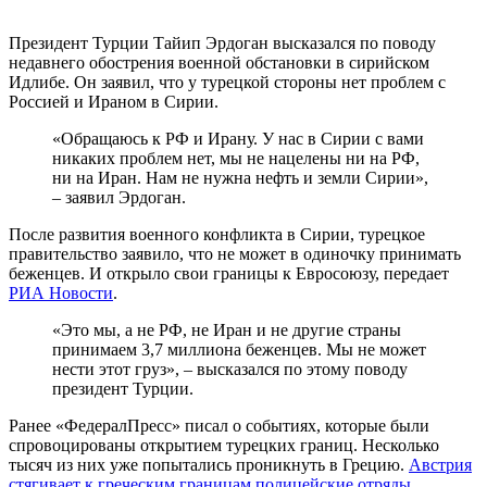
Президент Турции Тайип Эрдоган высказался по поводу
недавнего обострения военной обстановки в сирийском
Идлибе. Он заявил, что у турецкой стороны нет проблем с
Россией и Ираном в Сирии.
«Обращаюсь к РФ и Ирану. У нас в Сирии с вами
никаких проблем нет, мы не нацелены ни на РФ,
ни на Иран. Нам не нужна нефть и земли Сирии»,
– заявил Эрдоган.
После развития военного конфликта в Сирии, турецкое
правительство заявило, что не может в одиночку принимать
беженцев. И открыло свои границы к Евросоюзу, передает
РИА Новости
.
«Это мы, а не РФ, не Иран и не другие страны
принимаем 3,7 миллиона беженцев. Мы не может
нести этот груз», – высказался по этому поводу
президент Турции.
Ранее «ФедералПресс» писал о событиях, которые были
спровоцированы открытием турецких границ. Несколько
тысяч из них уже попытались проникнуть в Грецию.
Австрия
стягивает к греческим границам полицейские отряды
.