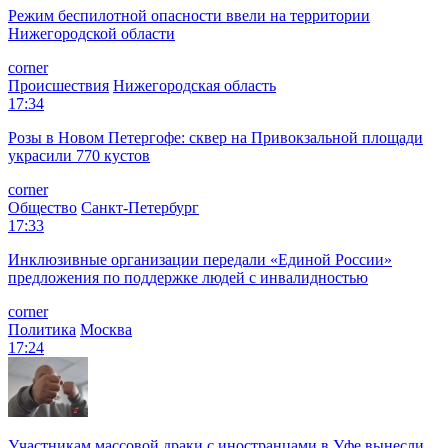
Режим беспилотной опасности ввели на территории
Нижегородской области
corner
Происшествия
Нижегородская область
17:34
Розы в Новом Петергофе: сквер на Привокзальной площади
украсили 770 кустов
corner
Общество
Санкт-Петербург
17:33
Инклюзивные организации передали «Единой России»
предложения по поддержке людей с инвалидностью
corner
Политика
Москва
17:24
Участникам массовой драки с иностранцами в Уфе вынесли