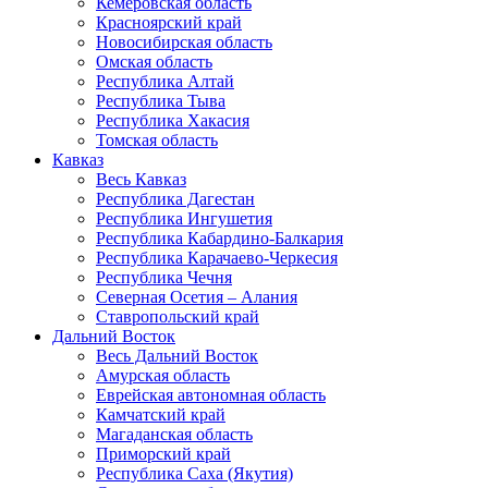
Кемеровская область
Красноярский край
Новосибирская область
Омская область
Республика Алтай
Республика Тыва
Республика Хакасия
Томская область
Кавказ
Весь Кавказ
Республика Дагестан
Республика Ингушетия
Республика Кабардино-Балкария
Республика Карачаево-Черкесия
Республика Чечня
Северная Осетия – Алания
Ставропольский край
Дальний Восток
Весь Дальний Восток
Амурская область
Еврейская автономная область
Камчатский край
Магаданская область
Приморский край
Республика Саха (Якутия)