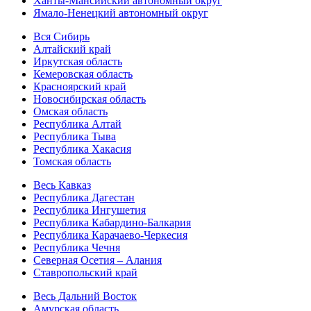
Ханты-Мансийский автономный округ
Ямало-Ненецкий автономный округ
Вся Сибирь
Алтайский край
Иркутская область
Кемеровская область
Красноярский край
Новосибирская область
Омская область
Республика Алтай
Республика Тыва
Республика Хакасия
Томская область
Весь Кавказ
Республика Дагестан
Республика Ингушетия
Республика Кабардино-Балкария
Республика Карачаево-Черкесия
Республика Чечня
Северная Осетия – Алания
Ставропольский край
Весь Дальний Восток
Амурская область