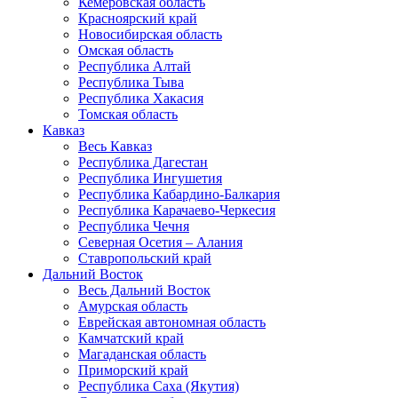
Кемеровская область
Красноярский край
Новосибирская область
Омская область
Республика Алтай
Республика Тыва
Республика Хакасия
Томская область
Кавказ
Весь Кавказ
Республика Дагестан
Республика Ингушетия
Республика Кабардино-Балкария
Республика Карачаево-Черкесия
Республика Чечня
Северная Осетия – Алания
Ставропольский край
Дальний Восток
Весь Дальний Восток
Амурская область
Еврейская автономная область
Камчатский край
Магаданская область
Приморский край
Республика Саха (Якутия)