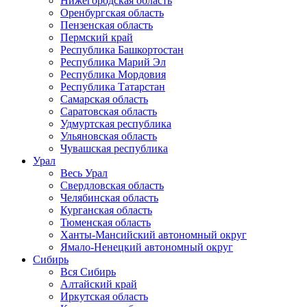
Нижегородская область
Оренбургская область
Пензенская область
Пермский край
Республика Башкортостан
Республика Марий Эл
Республика Мордовия
Республика Татарстан
Самарская область
Саратовская область
Удмуртская республика
Ульяновская область
Чувашская республика
Урал
Весь Урал
Свердловская область
Челябинская область
Курганская область
Тюменская область
Ханты-Мансийский автономный округ
Ямало-Ненецкий автономный округ
Сибирь
Вся Сибирь
Алтайский край
Иркутская область