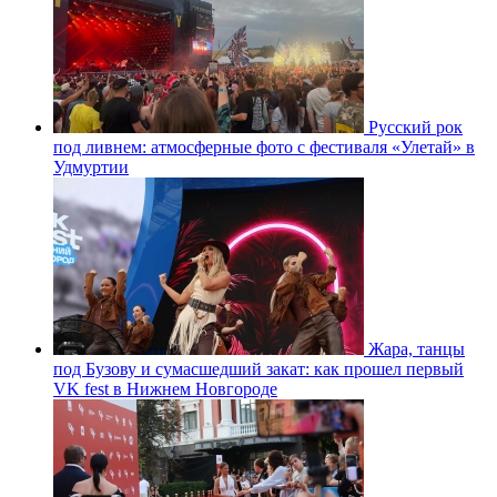
Русский рок
под ливнем: атмосферные фото с фестиваля «Улетай» в
Удмуртии
Жара, танцы
под Бузову и сумасшедший закат: как прошел первый
VK fest в Нижнем Новгороде