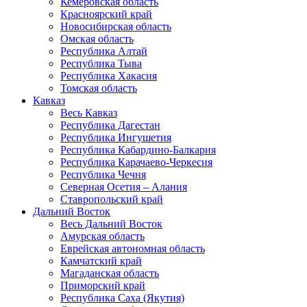
Кемеровская область
Красноярский край
Новосибирская область
Омская область
Республика Алтай
Республика Тыва
Республика Хакасия
Томская область
Кавказ
Весь Кавказ
Республика Дагестан
Республика Ингушетия
Республика Кабардино-Балкария
Республика Карачаево-Черкесия
Республика Чечня
Северная Осетия – Алания
Ставропольский край
Дальний Восток
Весь Дальний Восток
Амурская область
Еврейская автономная область
Камчатский край
Магаданская область
Приморский край
Республика Саха (Якутия)