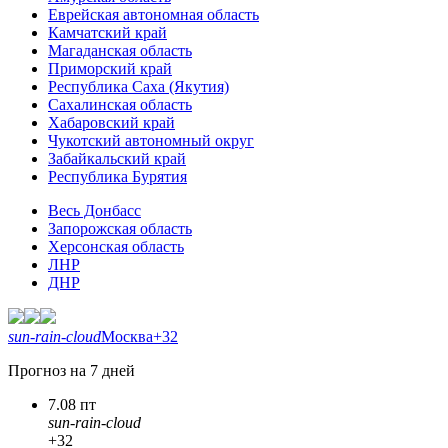
Еврейская автономная область
Камчатский край
Магаданская область
Приморский край
Республика Саха (Якутия)
Сахалинская область
Хабаровский край
Чукотский автономный округ
Забайкальский край
Республика Бурятия
Весь Донбасс
Запорожская область
Херсонская область
ЛНР
ДНР
sun-rain-cloud
Москва
+32
Прогноз на 7 дней
7.08 пт
sun-rain-cloud
+32