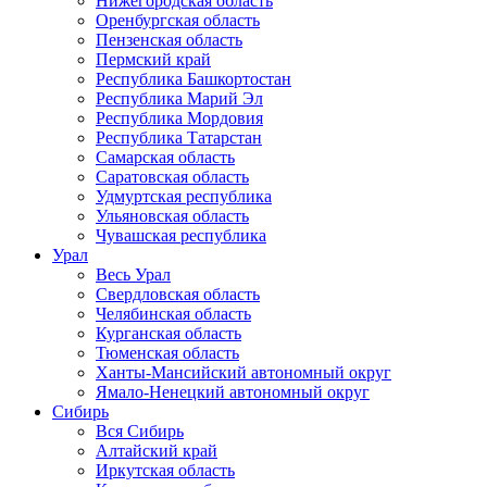
Нижегородская область
Оренбургская область
Пензенская область
Пермский край
Республика Башкортостан
Республика Марий Эл
Республика Мордовия
Республика Татарстан
Самарская область
Саратовская область
Удмуртская республика
Ульяновская область
Чувашская республика
Урал
Весь Урал
Свердловская область
Челябинская область
Курганская область
Тюменская область
Ханты-Мансийский автономный округ
Ямало-Ненецкий автономный округ
Сибирь
Вся Сибирь
Алтайский край
Иркутская область