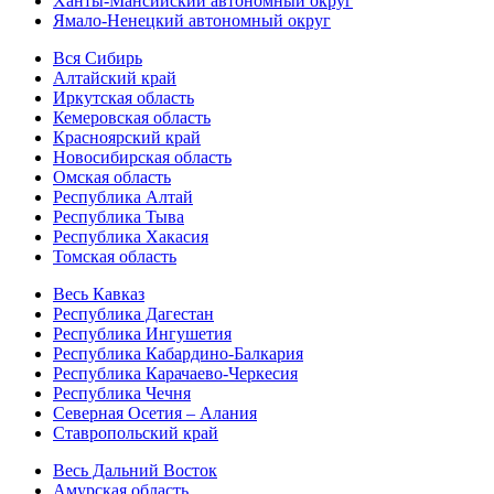
Ханты-Мансийский автономный округ
Ямало-Ненецкий автономный округ
Вся Сибирь
Алтайский край
Иркутская область
Кемеровская область
Красноярский край
Новосибирская область
Омская область
Республика Алтай
Республика Тыва
Республика Хакасия
Томская область
Весь Кавказ
Республика Дагестан
Республика Ингушетия
Республика Кабардино-Балкария
Республика Карачаево-Черкесия
Республика Чечня
Северная Осетия – Алания
Ставропольский край
Весь Дальний Восток
Амурская область