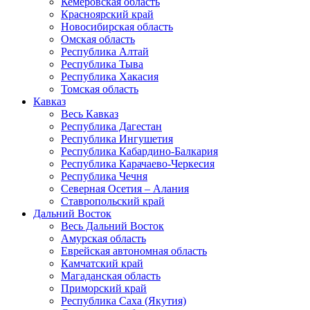
Кемеровская область
Красноярский край
Новосибирская область
Омская область
Республика Алтай
Республика Тыва
Республика Хакасия
Томская область
Кавказ
Весь Кавказ
Республика Дагестан
Республика Ингушетия
Республика Кабардино-Балкария
Республика Карачаево-Черкесия
Республика Чечня
Северная Осетия – Алания
Ставропольский край
Дальний Восток
Весь Дальний Восток
Амурская область
Еврейская автономная область
Камчатский край
Магаданская область
Приморский край
Республика Саха (Якутия)