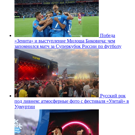
Победа
«Зенита» и выступление Милоша Биковича: чем
запомнился матч за Суперкубок России по футболу
Русский рок
под ливнем: атмосферные фото с фестиваля «Улетай» в
Удмуртии