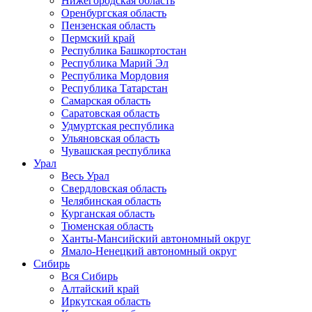
Нижегородская область
Оренбургская область
Пензенская область
Пермский край
Республика Башкортостан
Республика Марий Эл
Республика Мордовия
Республика Татарстан
Самарская область
Саратовская область
Удмуртская республика
Ульяновская область
Чувашская республика
Урал
Весь Урал
Свердловская область
Челябинская область
Курганская область
Тюменская область
Ханты-Мансийский автономный округ
Ямало-Ненецкий автономный округ
Сибирь
Вся Сибирь
Алтайский край
Иркутская область