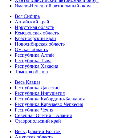
Ханты-Мансийский автономный округ
Ямало-Ненецкий автономный округ
Вся Сибирь
Алтайский край
Иркутская область
Кемеровская область
Красноярский край
Новосибирская область
Омская область
Республика Алтай
Республика Тыва
Республика Хакасия
Томская область
Весь Кавказ
Республика Дагестан
Республика Ингушетия
Республика Кабардино-Балкария
Республика Карачаево-Черкесия
Республика Чечня
Северная Осетия – Алания
Ставропольский край
Весь Дальний Восток
Амурская область