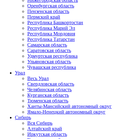
Нижегородская область
Оренбургская область
Пензенская область
Пермский край
Республика Башкортостан
Республика Марий Эл
Республика Мордовия
Республика Татарстан
Самарская область
Саратовская область
Удмуртская республика
Ульяновская область
Чувашская республика
Урал
Весь Урал
Свердловская область
Челябинская область
Курганская область
Тюменская область
Ханты-Мансийский автономный округ
Ямало-Ненецкий автономный округ
Сибирь
Вся Сибирь
Алтайский край
Иркутская область