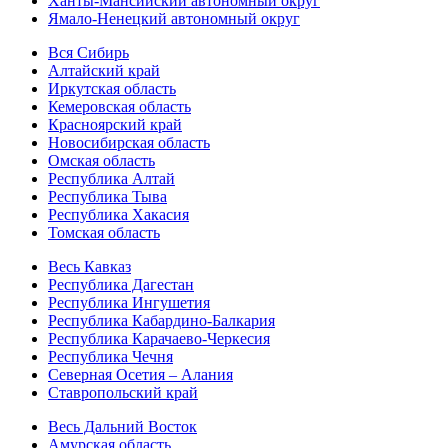
Ханты-Мансийский автономный округ
Ямало-Ненецкий автономный округ
Вся Сибирь
Алтайский край
Иркутская область
Кемеровская область
Красноярский край
Новосибирская область
Омская область
Республика Алтай
Республика Тыва
Республика Хакасия
Томская область
Весь Кавказ
Республика Дагестан
Республика Ингушетия
Республика Кабардино-Балкария
Республика Карачаево-Черкесия
Республика Чечня
Северная Осетия – Алания
Ставропольский край
Весь Дальний Восток
Амурская область