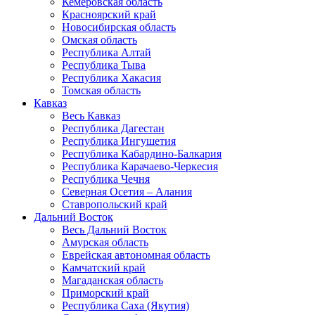
Кемеровская область
Красноярский край
Новосибирская область
Омская область
Республика Алтай
Республика Тыва
Республика Хакасия
Томская область
Кавказ
Весь Кавказ
Республика Дагестан
Республика Ингушетия
Республика Кабардино-Балкария
Республика Карачаево-Черкесия
Республика Чечня
Северная Осетия – Алания
Ставропольский край
Дальний Восток
Весь Дальний Восток
Амурская область
Еврейская автономная область
Камчатский край
Магаданская область
Приморский край
Республика Саха (Якутия)