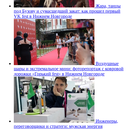
Жара, танцы
под Бузову и сумасшедший закат: как прошел первый
VK fest в Нижнем Новгороде
Воздушные
шары и экстремальное мини: фоторепортаж с ковровой
дорожки «Горький fest» в Нижнем Новгороде
Инженеры,
переговорщики и стратеги: мужская энергия