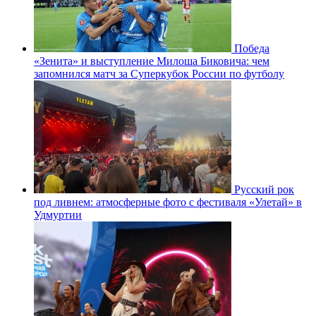
Победа
«Зенита» и выступление Милоша Биковича: чем
запомнился матч за Суперкубок России по футболу
Русский рок
под ливнем: атмосферные фото с фестиваля «Улетай» в
Удмуртии