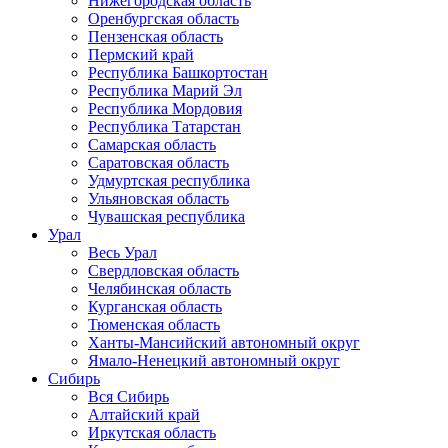
Нижегородская область
Оренбургская область
Пензенская область
Пермский край
Республика Башкортостан
Республика Марий Эл
Республика Мордовия
Республика Татарстан
Самарская область
Саратовская область
Удмуртская республика
Ульяновская область
Чувашская республика
Урал
Весь Урал
Свердловская область
Челябинская область
Курганская область
Тюменская область
Ханты-Мансийский автономный округ
Ямало-Ненецкий автономный округ
Сибирь
Вся Сибирь
Алтайский край
Иркутская область