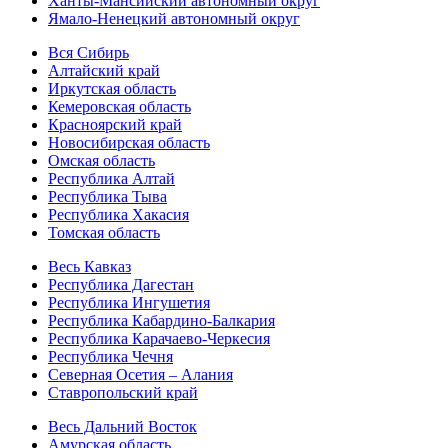
Ханты-Мансийский автономный округ
Ямало-Ненецкий автономный округ
Вся Сибирь
Алтайский край
Иркутская область
Кемеровская область
Красноярский край
Новосибирская область
Омская область
Республика Алтай
Республика Тыва
Республика Хакасия
Томская область
Весь Кавказ
Республика Дагестан
Республика Ингушетия
Республика Кабардино-Балкария
Республика Карачаево-Черкесия
Республика Чечня
Северная Осетия – Алания
Ставропольский край
Весь Дальний Восток
Амурская область