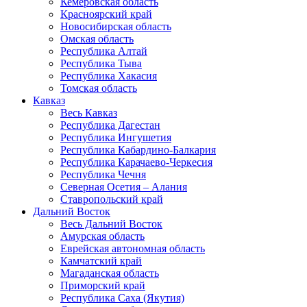
Кемеровская область
Красноярский край
Новосибирская область
Омская область
Республика Алтай
Республика Тыва
Республика Хакасия
Томская область
Кавказ
Весь Кавказ
Республика Дагестан
Республика Ингушетия
Республика Кабардино-Балкария
Республика Карачаево-Черкесия
Республика Чечня
Северная Осетия – Алания
Ставропольский край
Дальний Восток
Весь Дальний Восток
Амурская область
Еврейская автономная область
Камчатский край
Магаданская область
Приморский край
Республика Саха (Якутия)