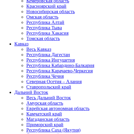
Кемеровская область
Красноярский край
Новосибирская область
Омская область
Республика Алтай
Республика Тыва
Республика Хакасия
Томская область
Кавказ
Весь Кавказ
Республика Дагестан
Республика Ингушетия
Республика Кабардино-Балкария
Республика Карачаево-Черкесия
Республика Чечня
Северная Осетия – Алания
Ставропольский край
Дальний Восток
Весь Дальний Восток
Амурская область
Еврейская автономная область
Камчатский край
Магаданская область
Приморский край
Республика Саха (Якутия)