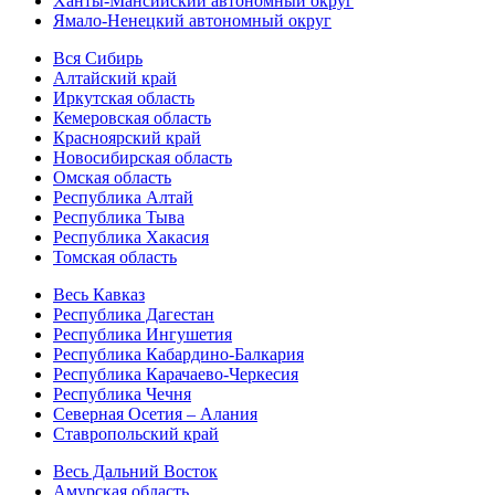
Ханты-Мансийский автономный округ
Ямало-Ненецкий автономный округ
Вся Сибирь
Алтайский край
Иркутская область
Кемеровская область
Красноярский край
Новосибирская область
Омская область
Республика Алтай
Республика Тыва
Республика Хакасия
Томская область
Весь Кавказ
Республика Дагестан
Республика Ингушетия
Республика Кабардино-Балкария
Республика Карачаево-Черкесия
Республика Чечня
Северная Осетия – Алания
Ставропольский край
Весь Дальний Восток
Амурская область