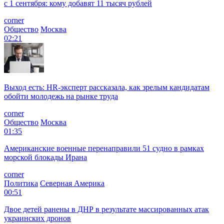
с 1 сентября: кому добавят 11 тысяч рублей
corner
Общество
Москва
02:21
Выход есть: HR-эксперт рассказала, как зрелым кандидатам
обойти молодежь на рынке труда
corner
Общество
Москва
01:35
Американские военные перенаправили 51 судно в рамках
морской блокады Ирана
corner
Политика
Северная Америка
00:51
Двое детей ранены в ДНР в результате массированных атак
украинских дронов