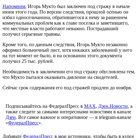
Напомним
, Игорь Мукто был заключен под стражу в начале
июня этого года. По версии следствия, прошлой осенью он
избил односельчанина, обратившегося к нему за рашением
коммунальных проблем как к главе поселка и заметившего,
что местные власти работают неважно. Пострадавший
получил серьезные травмы.
Кроме того, по данным следствия, Игорь Мукто незаконно
оформил больничный лист, хотя никаких заболеваний у него
на тот момент не было, и на основании этого документа
получил 25 тыс. рублей.
Необходимость в заключении его под стражу обусловлена тем,
что Мукто пытался оказывать давление на свидетелей.
Сейчас срок содержания его под стражей продлен до ноября.
Подписывайтесь на ФедералПресс в
МАХ
,
Дзен.Новости
, а
также следите за самыми интересными новостями в канале
Дзен
. Все самое важное и оперативное — в telegram-канале
«
ФедералПресс
».
Добавьте
ФедералПресс
в мои источники, чтобы быть в курсе