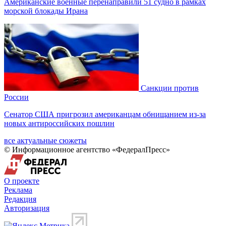
Американские военные перенаправили 51 судно в рамках
морской блокады Ирана
Санкции против
России
Сенатор США пригрозил американцам обнищанием из-за
новых антироссийских пошлин
все актуальные сюжеты
© Информационное агентство «ФедералПресс»
О проекте
Реклама
Редакция
Авторизация