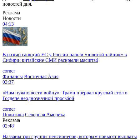
новостей дня.
Реклама
Новости
04:13
В разгар санкций ЕС у России нашли «золотой тайник» в
Сибири: китайские СМИ раскрыли масштаб
corner
Финансы
Восточная Азия
03:37
«Нам нужно вести войну»: Трамп прервал круглый стол в
Госдепе неоднозначной просьбой
corner
Политика
Северная Америка
Реклама
02:48
Названы три группы пенсионеров, которым повысят выплаты