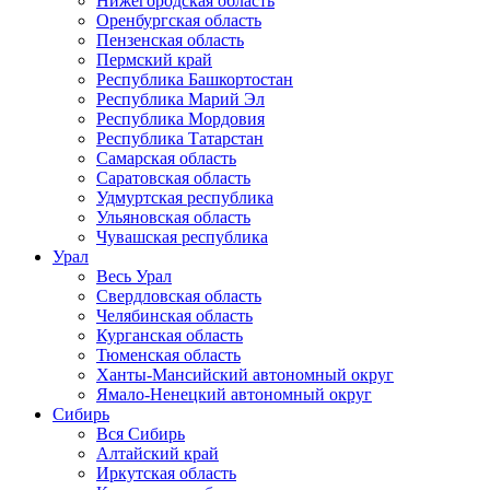
Нижегородская область
Оренбургская область
Пензенская область
Пермский край
Республика Башкортостан
Республика Марий Эл
Республика Мордовия
Республика Татарстан
Самарская область
Саратовская область
Удмуртская республика
Ульяновская область
Чувашская республика
Урал
Весь Урал
Свердловская область
Челябинская область
Курганская область
Тюменская область
Ханты-Мансийский автономный округ
Ямало-Ненецкий автономный округ
Сибирь
Вся Сибирь
Алтайский край
Иркутская область