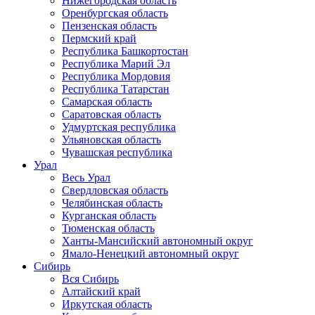
Нижегородская область
Оренбургская область
Пензенская область
Пермский край
Республика Башкортостан
Республика Марий Эл
Республика Мордовия
Республика Татарстан
Самарская область
Саратовская область
Удмуртская республика
Ульяновская область
Чувашская республика
Урал
Весь Урал
Свердловская область
Челябинская область
Курганская область
Тюменская область
Ханты-Мансийский автономный округ
Ямало-Ненецкий автономный округ
Сибирь
Вся Сибирь
Алтайский край
Иркутская область