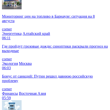
Мониторинг цен на топливо в Барнауле: ситуация на 8
августа
corner
Энергетика
Алтайский край
06:11
Где пройдут грозовые дожди: синоптики раскрыли прогноз на
выходные
corner
Экология
Москва
06:03
Бонус от санкций: Путин решил давнюю российскую
проблему
corner
Финансы
Восточная Азия
05:59