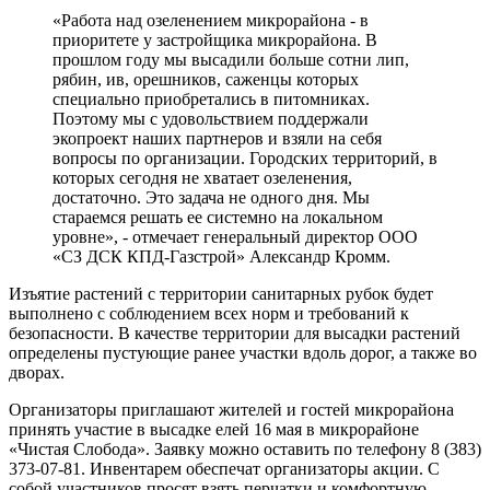
«Работа над озеленением микрорайона - в
приоритете у застройщика микрорайона. В
прошлом году мы высадили больше сотни лип,
рябин, ив, орешников, саженцы которых
специально приобретались в питомниках.
Поэтому мы с удовольствием поддержали
экопроект наших партнеров и взяли на себя
вопросы по организации. Городских территорий, в
которых сегодня не хватает озеленения,
достаточно. Это задача не одного дня. Мы
стараемся решать ее системно на локальном
уровне», - отмечает генеральный директор ООО
«СЗ ДСК КПД-Газстрой» Александр Кромм.
Изъятие растений с территории санитарных рубок будет
выполнено с соблюдением всех норм и требований к
безопасности. В качестве территории для высадки растений
определены пустующие ранее участки вдоль дорог, а также во
дворах.
Организаторы приглашают жителей и гостей микрорайона
принять участие в высадке елей 16 мая в микрорайоне
«Чистая Слобода». Заявку можно оставить по телефону 8 (383)
373-07-81. Инвентарем обеспечат организаторы акции. С
собой участников просят взять перчатки и комфортную