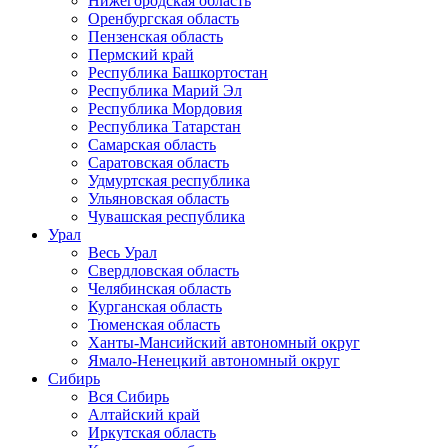
Нижегородская область
Оренбургская область
Пензенская область
Пермский край
Республика Башкортостан
Республика Марий Эл
Республика Мордовия
Республика Татарстан
Самарская область
Саратовская область
Удмуртская республика
Ульяновская область
Чувашская республика
Урал
Весь Урал
Свердловская область
Челябинская область
Курганская область
Тюменская область
Ханты-Мансийский автономный округ
Ямало-Ненецкий автономный округ
Сибирь
Вся Сибирь
Алтайский край
Иркутская область