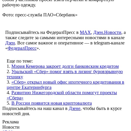
рабочую одежду.
Фото: пресс-служба ПАО«Сбербанк»
Подписывайтесь на ФедералПресс в
МАХ
,
Дзен.Новости
, а
также следите за самыми интересными новостями в канале
Дзен
. Все самое важное и оперативное — в telegram-канале
«
ФедералПресс
».
Еще по теме:
1.
Мэрия Кемерова закроет долги банковским кредитом
2.
Уральский «Сбер» помог взять в лизинг буровзрывную
технику
3.
«Сбер» открыл новый офис ипотечного кредитования в
центре Екатеринбурга
4.
Развитию Нижегородской области помогут проекты
«Сбера»
5.
В России появится новая криптовалюта
Подписывайтесь на наш канал в
Дзене
, чтобы быть в курсе
новостей дня.
Реклама
Новости