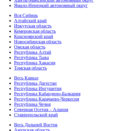
Ханты-Мансийский автономный округ
Ямало-Ненецкий автономный округ
Вся Сибирь
Алтайский край
Иркутская область
Кемеровская область
Красноярский край
Новосибирская область
Омская область
Республика Алтай
Республика Тыва
Республика Хакасия
Томская область
Весь Кавказ
Республика Дагестан
Республика Ингушетия
Республика Кабардино-Балкария
Республика Карачаево-Черкесия
Республика Чечня
Северная Осетия – Алания
Ставропольский край
Весь Дальний Восток
Амурская область