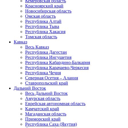
Кемеровская область
Красноярский край
Новосибирская область
Омская область
Республика Алтай
Республика Тыва
Республика Хакасия
Томская область
Кавказ
Весь Кавказ
Республика Дагестан
Республика Ингушетия
Республика Кабардино-Балкария
Республика Карачаево-Черкесия
Республика Чечня
Северная Осетия – Алания
Ставропольский край
Дальний Восток
Весь Дальний Восток
Амурская область
Еврейская автономная область
Камчатский край
Магаданская область
Приморский край
Республика Саха (Якутия)