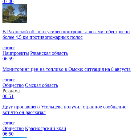
07:00
В Рязанской области усилен контроль за лесами: обустроено
более 4,5 км противопожарных полос
corner
Нацпроекты
Рязанская область
06:59
Мониторинг цен на топливо в Омске: ситуация на 8 августа
corner
Общество
Омская область
Реклама
06:51
Друг пропавшего Усольцева получил странное сообщение:
вот что он рассказал
corner
Общество
Красноярский край
06:50