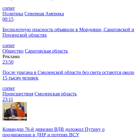
corner
Политика
Северная Америка
00:15
Беспилотную опасность объявили в Мордовии, Саратовской и
Пензенской областях
corner
Общество
Саратовская область
Реклама
23:50
После урагана в Смоленской области без света остаются около
15 тысяч человек
corner
Происшествия
Смоленская область
23:11
Командир 76-й дивизии ВДВ доложил Путину о
продвижении в ДНР и потерях ВСУ