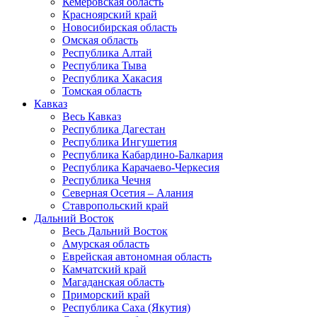
Кемеровская область
Красноярский край
Новосибирская область
Омская область
Республика Алтай
Республика Тыва
Республика Хакасия
Томская область
Кавказ
Весь Кавказ
Республика Дагестан
Республика Ингушетия
Республика Кабардино-Балкария
Республика Карачаево-Черкесия
Республика Чечня
Северная Осетия – Алания
Ставропольский край
Дальний Восток
Весь Дальний Восток
Амурская область
Еврейская автономная область
Камчатский край
Магаданская область
Приморский край
Республика Саха (Якутия)