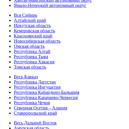
Ханты-Мансийский автономный округ
Ямало-Ненецкий автономный округ
Вся Сибирь
Алтайский край
Иркутская область
Кемеровская область
Красноярский край
Новосибирская область
Омская область
Республика Алтай
Республика Тыва
Республика Хакасия
Томская область
Весь Кавказ
Республика Дагестан
Республика Ингушетия
Республика Кабардино-Балкария
Республика Карачаево-Черкесия
Республика Чечня
Северная Осетия – Алания
Ставропольский край
Весь Дальний Восток
Амурская область