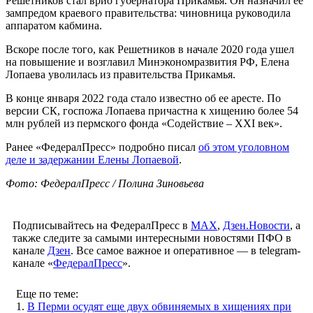
Решетников стал врио губернатора Прикамья. Он назначил ее
зампредом краевого правительства: чиновница руководила
аппаратом кабмина.
Вскоре после того, как Решетников в начале 2020 года ушел
на повышение и возглавил Минэкономразвития РФ, Елена
Лопаева уволилась из правительства Прикамья.
В конце января 2022 года стало известно об ее аресте. По
версии СК, госпожа Лопаева причастна к хищению более 54
млн рублей из пермского фонда «Содействие – XXI век».
Ранее «ФедералПресс» подробно писал
об этом уголовном
деле и задержании Елены Лопаевой
.
Фото: ФедералПресс / Полина Зиновьева
Подписывайтесь на ФедералПресс в
МАХ
,
Дзен.Новости
, а
также следите за самыми интересными новостями ПФО в
канале
Дзен
. Все самое важное и оперативное — в telegram-
канале «
ФедералПресс
».
Еще по теме:
1.
В Перми осудят еще двух обвиняемых в хищениях при