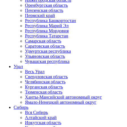
Нижегородская область
Оренбургская область
Пензенская область
Пермский край
Республика Башкортостан
Республика Марий Эл
Республика Мордовия
Республика Татарстан
Самарская область
Саратовская область
Удмуртская республика
Ульяновская область
Чувашская республика
Урал
Весь Урал
Свердловская область
Челябинская область
Курганская область
Тюменская область
Ханты-Мансийский автономный округ
Ямало-Ненецкий автономный округ
Сибирь
Вся Сибирь
Алтайский край
Иркутская область