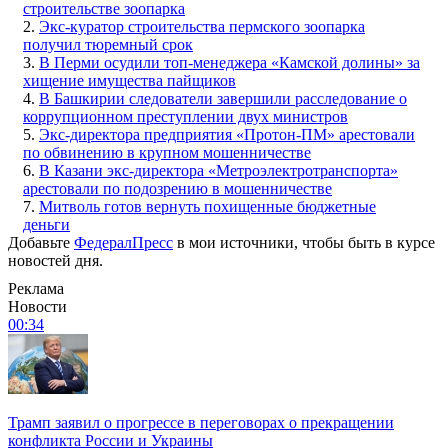
строительстве зоопарка
2.
Экс-куратор строительства пермского зоопарка
получил тюремный срок
3.
В Перми осудили топ-менеджера «Камской долины» за
хищение имущества пайщиков
4.
В Башкирии следователи завершили расследование о
коррупционном преступлении двух министров
5.
Экс-директора предприятия «Протон-ПМ» арестовали
по обвинению в крупном мошенничестве
6.
В Казани экс-директора «Метроэлектротранспорта»
арестовали по подозрению в мошенничестве
7.
Митволь готов вернуть похищенные бюджетные
деньги
Добавьте
ФедералПресс
в мои источники, чтобы быть в курсе
новостей дня.
Реклама
Новости
00:34
Трамп заявил о прогрессе в переговорах о прекращении
конфликта России и Украины