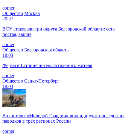
corner
Общество
Москва
20:37
ВСУ атаковали три округа Белгородской области: есть
пострадавшие
corner
Общество
Белгородская область
18:03
Ферма в Гатчине потеряла главного жителя
corner
Общество
Санкт-Петербург
18:03
Волонтеры «Молодой Гвардии» ликвидируют последствия
паводков в трех регионах России
corner