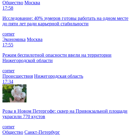
Общество
Москва
17:58
Исследование: 40% зумеров готовы работать на одном месте
до пяти лет ради карьерной стабильности
corner
Экономика
Москва
17:55
Режим беспилотной опасности ввели на территории
Нижегородской области
corner
Происшествия
Нижегородская область
17:34
Розы в Новом Петергофе: сквер на Привокзальной площади
украсили 770 кустов
corner
Общество
Санкт-Петербург