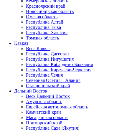
Кемеровская область
Красноярский край
Новосибирская область
Омская область
Республика Алтай
Республика Тыва
Республика Хакасия
Томская область
Кавказ
Весь Кавказ
Республика Дагестан
Республика Ингушетия
Республика Кабардино-Балкария
Республика Карачаево-Черкесия
Республика Чечня
Северная Осетия – Алания
Ставропольский край
Дальний Восток
Весь Дальний Восток
Амурская область
Еврейская автономная область
Камчатский край
Магаданская область
Приморский край
Республика Саха (Якутия)