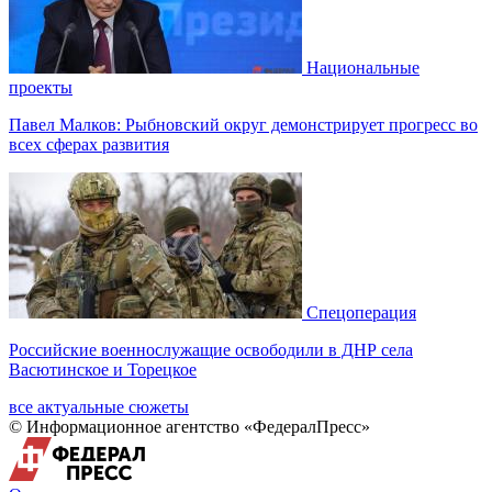
Национальные
проекты
Павел Малков: Рыбновский округ демонстрирует прогресс во
всех сферах развития
Спецоперация
Российские военнослужащие освободили в ДНР села
Васютинское и Торецкое
все актуальные сюжеты
© Информационное агентство «ФедералПресс»