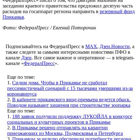
«ФедералПресс» писал о том, что Дмитрий Махонин на
заседании краевого правительства предложил десятую часть
расходов на госаппарат региона направить в
резервный фонд
Прикамья
.
Фото: ФедералПресс / Евгений Поторочин
Подписывайтесь на ФедералПресс в
МАХ
,
Дзен.Новости
, а
также следите за самыми интересными новостями ПФО в
канале
Дзен
. Все самое важное и оперативное — в telegram-
канале «
ФедералПресс
».
Еще по теме:
1.
Сидим дома. Чтобы в Прикамье не сработал
пессимистичный сценарий с 15 тысячами умершими из-за
коронавируса
2.
В кабинете прикамского вице-премьера ведется обыск.
Поводом называют хищения при строительстве зоопарка
Еще по теме:
1.
188 заявок получили поддержку ЛУКОЙЛА в конкурсе
социальных и культурных проектов в Прикамье
2.
В Прикамье решено отправлять на карантин
приезжающих из Москвы, Подмосковья и Петербурга
3.
Прикамцы за неделю обеспечили потребности региона