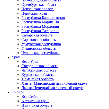
Нижегородская область
Оренбургская область
Пензенская область
Пермский край
Республика Башкортостан
Республика Марий Эл
Республика Мордовия
Республика Татарстан
Самарская область
Саратовская область
Удмуртская республика
Ульяновская область
Чувашская республика
Урал
Весь Урал
Свердловская область
Челябинская область
Курганская область
Тюменская область
Ханты-Мансийский автономный округ
Ямало-Ненецкий автономный округ
Сибирь
Вся Сибирь
Алтайский край
Иркутская область