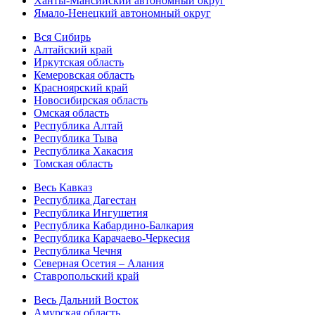
Ханты-Мансийский автономный округ
Ямало-Ненецкий автономный округ
Вся Сибирь
Алтайский край
Иркутская область
Кемеровская область
Красноярский край
Новосибирская область
Омская область
Республика Алтай
Республика Тыва
Республика Хакасия
Томская область
Весь Кавказ
Республика Дагестан
Республика Ингушетия
Республика Кабардино-Балкария
Республика Карачаево-Черкесия
Республика Чечня
Северная Осетия – Алания
Ставропольский край
Весь Дальний Восток
Амурская область