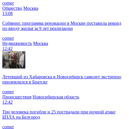
corner
Общество
Москва
13:08
Собянин: программа реновации в Москве поставила рекорд
по вводу жилья за 9 лет реализации
corner
Недвижимость
Москва
12:42
Летевший из Хабаровска в Новосибирск самолет экстренно
приземлился в Братске
corner
Происшествия
Новосибирская область
12:42
Три человека погибли и 25 пострадали при ночной атаке
БПЛА на Белгород
corner