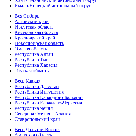
Ханты-Мансийский автономный округ
Ямало-Ненецкий автономный округ
Вся Сибирь
Алтайский край
Иркутская область
Кемеровская область
Красноярский край
Новосибирская область
Омская область
Республика Алтай
Республика Тыва
Республика Хакасия
Томская область
Весь Кавказ
Республика Дагестан
Республика Ингушетия
Республика Кабардино-Балкария
Республика Карачаево-Черкесия
Республика Чечня
Северная Осетия – Алания
Ставропольский край
Весь Дальний Восток
Амурская область