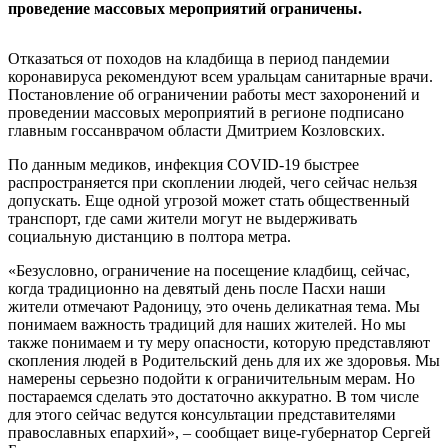
проведение массовых мероприятий ограничены.
Отказаться от походов на кладбища в период пандемии
коронавируса рекомендуют всем уральцам санитарные врачи.
Постановление об ограничении работы мест захоронений и
проведении массовых мероприятий в регионе подписано
главным госсанврачом области Дмитрием Козловских.
По данным медиков, инфекция COVID-19 быстрее
распространяется при скоплении людей, чего сейчас нельзя
допускать. Еще одной угрозой может стать общественный
транспорт, где сами жители могут не выдерживать
социальную дистанцию в полтора метра.
«Безусловно, ограничение на посещение кладбищ, сейчас,
когда традиционно на девятый день после Пасхи наши
жители отмечают Радоницу, это очень деликатная тема. Мы
понимаем важность традиций для наших жителей. Но мы
также понимаем и ту меру опасности, которую представляют
скопления людей в Родительский день для их же здоровья. Мы
намерены серьезно подойти к ограничительным мерам. Но
постараемся сделать это достаточно аккуратно. В том числе
для этого сейчас ведутся консультации представителями
православных епархий», – сообщает вице-губернатор Сергей