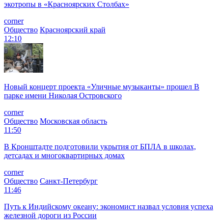
экотропы в «Красноярских Столбах»
corner
Общество
Красноярский край
12:10
Новый концерт проекта «Уличные музыканты» прошел В
парке имени Николая Островского
corner
Общество
Московская область
11:50
В Кронштадте подготовили укрытия от БПЛА в школах,
детсадах и многоквартирных домах
corner
Общество
Санкт-Петербург
11:46
Путь к Индийскому океану: экономист назвал условия успеха
железной дороги из России