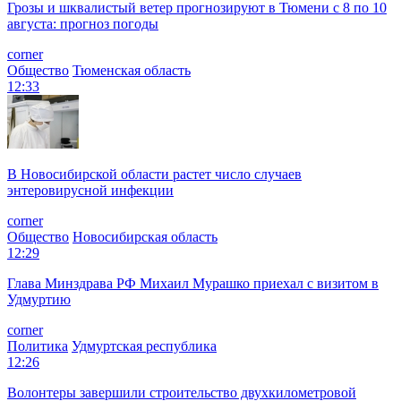
Грозы и шквалистый ветер прогнозируют в Тюмени с 8 по 10
августа: прогноз погоды
corner
Общество
Тюменская область
12:33
В Новосибирской области растет число случаев
энтеровирусной инфекции
corner
Общество
Новосибирская область
12:29
Глава Минздрава РФ Михаил Мурашко приехал с визитом в
Удмуртию
corner
Политика
Удмуртская республика
12:26
Волонтеры завершили строительство двухкилометровой