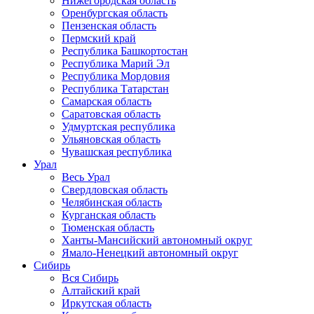
Нижегородская область
Оренбургская область
Пензенская область
Пермский край
Республика Башкортостан
Республика Марий Эл
Республика Мордовия
Республика Татарстан
Самарская область
Саратовская область
Удмуртская республика
Ульяновская область
Чувашская республика
Урал
Весь Урал
Свердловская область
Челябинская область
Курганская область
Тюменская область
Ханты-Мансийский автономный округ
Ямало-Ненецкий автономный округ
Сибирь
Вся Сибирь
Алтайский край
Иркутская область