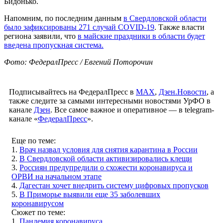
Бидонько.
Напомним, по последним данным
в Свердловской области
было зафиксированы 271 случай COVID-19
. Также власти
региона заявили, что
в майские праздники в области будет
введена пропускная система.
Фото: ФедералПресс / Евгений Поторочин
Подписывайтесь на ФедералПресс в
МАХ
,
Дзен.Новости
, а
также следите за самыми интересными новостями УрФО в
канале
Дзен
. Все самое важное и оперативное — в telegram-
канале «
ФедералПресс
».
Еще по теме:
1.
Врач назвал условия для снятия карантина в России
2.
В Свердловской области активизировались клещи
3.
Россиян предупредили о схожести коронавируса и
ОРВИ на начальном этапе
4.
Дагестан хочет внедрить систему цифровых пропусков
5.
В Приморье выявили еще 35 заболевших
коронавирусом
Сюжет по теме:
1.
Пандемия коронавируса