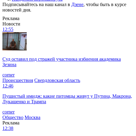
Подписывайтесь на наш канал в
Дзене
, чтобы быть в курсе
новостей дня.
Реклама
Новости
12:55
Суд оставил под стражей участника избиения академика
Зезина
corner
Происшествия
Свердловская область
12:46
Пушистый имидж: какие питомцы живут у Путина, Макрона,
Лукашенко и Трампа
corner
Общество
Москва
Реклама
12:38