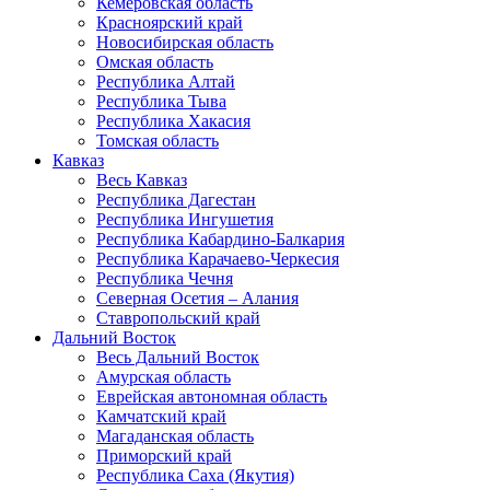
Кемеровская область
Красноярский край
Новосибирская область
Омская область
Республика Алтай
Республика Тыва
Республика Хакасия
Томская область
Кавказ
Весь Кавказ
Республика Дагестан
Республика Ингушетия
Республика Кабардино-Балкария
Республика Карачаево-Черкесия
Республика Чечня
Северная Осетия – Алания
Ставропольский край
Дальний Восток
Весь Дальний Восток
Амурская область
Еврейская автономная область
Камчатский край
Магаданская область
Приморский край
Республика Саха (Якутия)