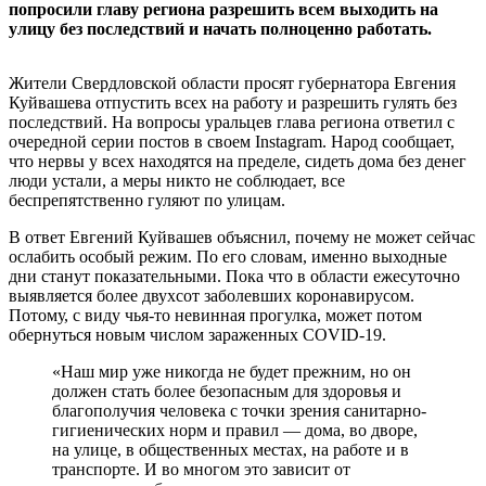
попросили главу региона разрешить всем выходить на
улицу без последствий и начать полноценно работать.
Жители Свердловской области просят губернатора Евгения
Куйвашева отпустить всех на работу и разрешить гулять без
последствий. На вопросы уральцев глава региона ответил с
очередной серии постов в своем Instagram. Народ сообщает,
что нервы у всех находятся на пределе, сидеть дома без денег
люди устали, а меры никто не соблюдает, все
беспрепятственно гуляют по улицам.
В ответ Евгений Куйвашев объяснил, почему не может сейчас
ослабить особый режим. По его словам, именно выходные
дни станут показательными. Пока что в области ежесуточно
выявляется более двухсот заболевших коронавирусом.
Потому, с виду чья-то невинная прогулка, может потом
обернуться новым числом зараженных COVID-19.
«Наш мир уже никогда не будет прежним, но он
должен стать более безопасным для здоровья и
благополучия человека с точки зрения санитарно-
гигиенических норм и правил — дома, во дворе,
на улице, в общественных местах, на работе и в
транспорте. И во многом это зависит от