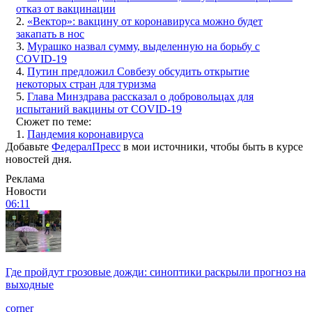
отказ от вакцинации
2.
«Вектор»: вакцину от коронавируса можно будет
закапать в нос
3.
Мурашко назвал сумму, выделенную на борьбу с
COVID-19
4.
Путин предложил Совбезу обсудить открытие
некоторых стран для туризма
5.
Глава Минздрава рассказал о добровольцах для
испытаний вакцины от COVID-19
Сюжет по теме:
1.
Пандемия коронавируса
Добавьте
ФедералПресс
в мои источники, чтобы быть в курсе
новостей дня.
Реклама
Новости
06:11
Где пройдут грозовые дожди: синоптики раскрыли прогноз на
выходные
corner