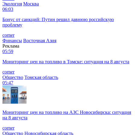
Экология
Москва
06:03
Бонус от санкций: Путин решил давнюю российскую
проблему
corner
Финансы
Восточная Азия
Реклама
05:59
Мониторинг цен на топливо в Томске: ситуация на 8 августа
corner
Общество
Томская область
05:47
Мониторинг цен на топливо на АЗС Новосибирска: ситуация
на 8 августа
corner
Общество
Новосибирская область