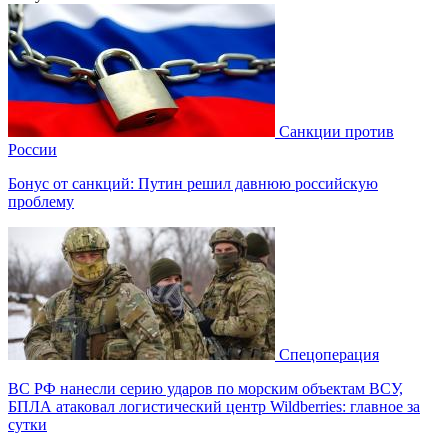
Санкции против
России
Бонус от санкций: Путин решил давнюю российскую
проблему
Спецоперация
ВС РФ нанесли серию ударов по морским объектам ВСУ,
БПЛА атаковал логистический центр Wildberries: главное за
сутки