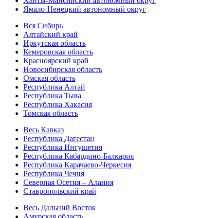
Ханты-Мансийский автономный округ
Ямало-Ненецкий автономный округ
Вся Сибирь
Алтайский край
Иркутская область
Кемеровская область
Красноярский край
Новосибирская область
Омская область
Республика Алтай
Республика Тыва
Республика Хакасия
Томская область
Весь Кавказ
Республика Дагестан
Республика Ингушетия
Республика Кабардино-Балкария
Республика Карачаево-Черкесия
Республика Чечня
Северная Осетия – Алания
Ставропольский край
Весь Дальний Восток
Амурская область