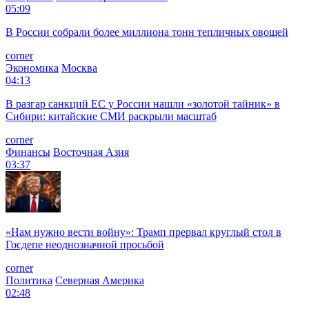
05:09
В России собрали более миллиона тонн тепличных овощей
corner
Экономика
Москва
04:13
В разгар санкций ЕС у России нашли «золотой тайник» в
Сибири: китайские СМИ раскрыли масштаб
corner
Финансы
Восточная Азия
03:37
«Нам нужно вести войну»: Трамп прервал круглый стол в
Госдепе неоднозначной просьбой
corner
Политика
Северная Америка
02:48