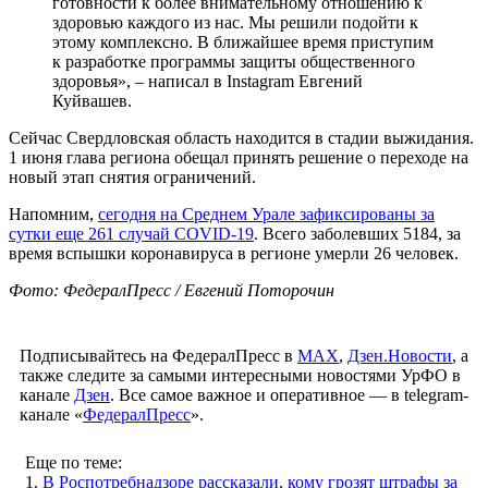
готовности к более внимательному отношению к
здоровью каждого из нас. Мы решили подойти к
этому комплексно. В ближайшее время приступим
к разработке программы защиты общественного
здоровья», – написал в Instagram Евгений
Куйвашев.
Сейчас Свердловская область находится в стадии выжидания.
1 июня глава региона обещал принять решение о переходе на
новый этап снятия ограничений.
Напомним,
сегодня на Среднем Урале зафиксированы за
сутки еще 261 случай COVID-19
. Всего заболевших 5184, за
время вспышки коронавируса в регионе умерли 26 человек.
Фото: ФедералПресс / Евгений Поторочин
Подписывайтесь на ФедералПресс в
МАХ
,
Дзен.Новости
, а
также следите за самыми интересными новостями УрФО в
канале
Дзен
. Все самое важное и оперативное — в telegram-
канале «
ФедералПресс
».
Еще по теме:
1.
В Роспотребнадзоре рассказали, кому грозят штрафы за