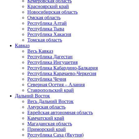
Кемеровская область
Красноярский край
Новосибирская область
Омская область
Республика Алтай
Республика Тыва
Республика Хакасия
Томская область
Кавказ
Весь Кавказ
Республика Дагестан
Республика Ингушетия
Республика Кабардино-Балкария
Республика Карачаево-Черкесия
Республика Чечня
Северная Осетия – Алания
Ставропольский край
Дальний Восток
Весь Дальний Восток
Амурская область
Еврейская автономная область
Камчатский край
Магаданская область
Приморский край
Республика Саха (Якутия)