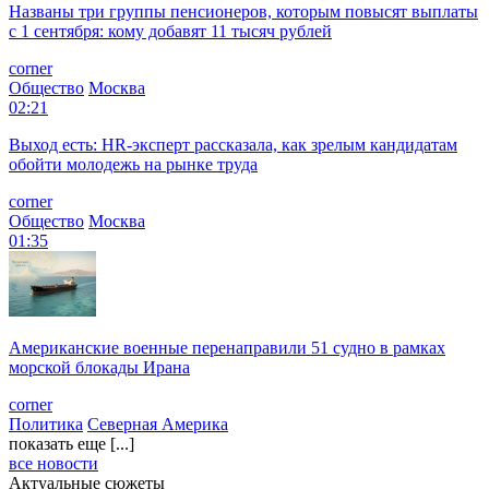
Названы три группы пенсионеров, которым повысят выплаты
с 1 сентября: кому добавят 11 тысяч рублей
corner
Общество
Москва
02:21
Выход есть: HR-эксперт рассказала, как зрелым кандидатам
обойти молодежь на рынке труда
corner
Общество
Москва
01:35
Американские военные перенаправили 51 судно в рамках
морской блокады Ирана
corner
Политика
Северная Америка
показать еще [...]
все новости
Актуальные сюжеты