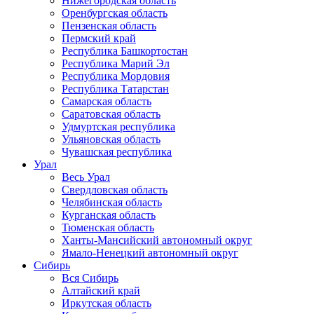
Нижегородская область
Оренбургская область
Пензенская область
Пермский край
Республика Башкортостан
Республика Марий Эл
Республика Мордовия
Республика Татарстан
Самарская область
Саратовская область
Удмуртская республика
Ульяновская область
Чувашская республика
Урал
Весь Урал
Свердловская область
Челябинская область
Курганская область
Тюменская область
Ханты-Мансийский автономный округ
Ямало-Ненецкий автономный округ
Сибирь
Вся Сибирь
Алтайский край
Иркутская область