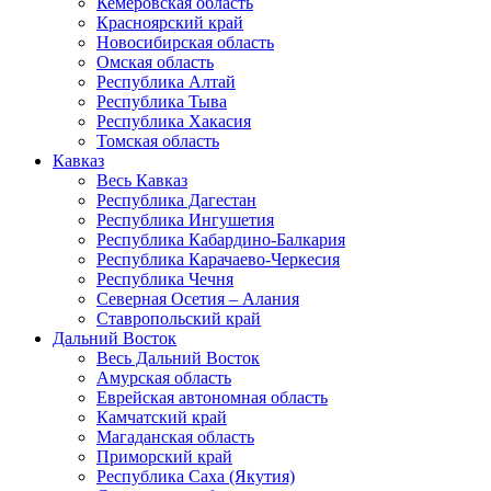
Кемеровская область
Красноярский край
Новосибирская область
Омская область
Республика Алтай
Республика Тыва
Республика Хакасия
Томская область
Кавказ
Весь Кавказ
Республика Дагестан
Республика Ингушетия
Республика Кабардино-Балкария
Республика Карачаево-Черкесия
Республика Чечня
Северная Осетия – Алания
Ставропольский край
Дальний Восток
Весь Дальний Восток
Амурская область
Еврейская автономная область
Камчатский край
Магаданская область
Приморский край
Республика Саха (Якутия)