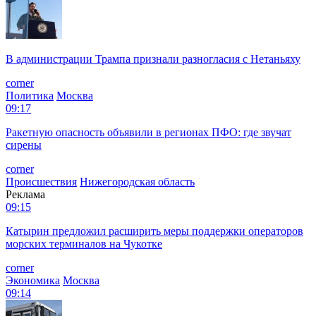
В администрации Трампа признали разногласия с Нетаньяху
corner
Политика
Москва
09:17
Ракетную опасность объявили в регионах ПФО: где звучат
сирены
corner
Происшествия
Нижегородская область
Реклама
09:15
Катырин предложил расширить меры поддержки операторов
морских терминалов на Чукотке
corner
Экономика
Москва
09:14