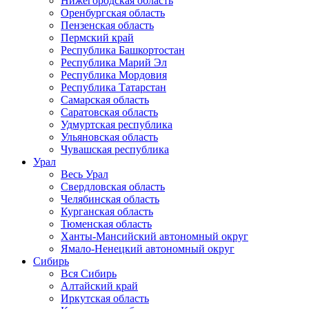
Нижегородская область
Оренбургская область
Пензенская область
Пермский край
Республика Башкортостан
Республика Марий Эл
Республика Мордовия
Республика Татарстан
Самарская область
Саратовская область
Удмуртская республика
Ульяновская область
Чувашская республика
Урал
Весь Урал
Свердловская область
Челябинская область
Курганская область
Тюменская область
Ханты-Мансийский автономный округ
Ямало-Ненецкий автономный округ
Сибирь
Вся Сибирь
Алтайский край
Иркутская область