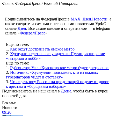
Фото: ФедералПресс / Евгений Поторочин
Подписывайтесь на ФедералПресс в
МАХ
,
Дзен.Новости
, а
также следите за самыми интересными новостями УрФО в
канале
Дзен
. Все самое важное и оперативное — в telegram-
канале «
ФедералПресс
».
Еще по теме:
1.
Как будут достраивать омское метро
2.
Хуснуллин едет на юг: увидит ли Путин расширение
«татарского лобби»
Еще по теме:
1.
Губернатор Усс: «Красноярское метро будет достроено»
2.
Источник: «Хуснуллин подскажет, кто из южных
губернаторов уйдет в отставку»
3.
Что ждать югу России на предстоящей неделе: от дорог
к арестам и «борщевым наборам»
Подписывайтесь на наш канал в
Дзене
, чтобы быть в курсе
новостей дня.
Реклама
Новости
09:20