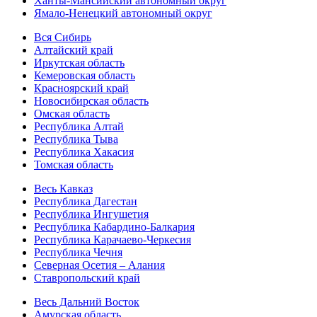
Ханты-Мансийский автономный округ
Ямало-Ненецкий автономный округ
Вся Сибирь
Алтайский край
Иркутская область
Кемеровская область
Красноярский край
Новосибирская область
Омская область
Республика Алтай
Республика Тыва
Республика Хакасия
Томская область
Весь Кавказ
Республика Дагестан
Республика Ингушетия
Республика Кабардино-Балкария
Республика Карачаево-Черкесия
Республика Чечня
Северная Осетия – Алания
Ставропольский край
Весь Дальний Восток
Амурская область