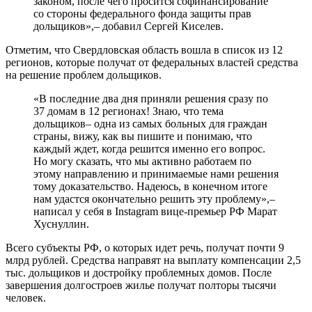
законом, после чего просится софинансирование
со стороны федерального фонда защиты прав
дольщиков»,– добавил Сергей Киселев.
Отметим, что Свердловская область вошла в список из 12
регионов, которые получат от федеральных властей средства
на решение проблем дольщиков.
«В последние два дня приняли решения сразу по
37 домам в 12 регионах! Знаю, что тема
дольщиков– одна из самых больных для граждан
страны, вижу, как вы пишите и понимаю, что
каждый ждет, когда решится именно его вопрос.
Но могу сказать, что мы активно работаем по
этому направлению и принимаемые нами решения
тому доказательство. Надеюсь, в конечном итоге
нам удастся окончательно решить эту проблему»,–
написал у себя в Instagram вице-премьер РФ Марат
Хуснуллин.
Всего субъекты РФ, о которых идет речь, получат почти 9
млрд рублей. Средства направят на выплату компенсации 2,5
тыс. дольщиков и достройку проблемных домов. После
завершения долгостроев жилье получат полторы тысячи
человек.