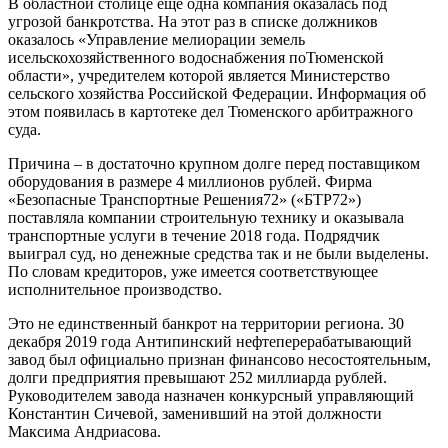
В областной столице еще одна компания оказалась под
угрозой банкротства. На этот раз в списке должников
оказалось «Управление мелиорации земель
исельскохозяйственного водоснабжения поТюменской
области», учредителем которой является Министерство
сельского хозяйства Российской Федерации. Информация об
этом появилась в картотеке дел Тюменского арбитражного
суда.
Причина – в достаточно крупном долге перед поставщиком
оборудования в размере 4 миллионов рублей. Фирма
«Безопасные Транспортные Решения72» («БТР72»)
поставляла компании строительную технику и оказывала
транспортные услуги в течение 2018 года. Подрядчик
выиграл суд, но денежные средства так и не были выделены.
По словам кредиторов, уже имеется соответствующее
исполнительное производство.
Это не единственный банкрот на территории региона. 30
декабря 2019 года Антипинский нефтеперерабатывающий
завод был официально признан финансово несостоятельным,
долги предприятия превышают 252 миллиарда рублей.
Руководителем завода назначен конкурсный управляющий
Константин Сичевой, заменивший на этой должности
Максима Андриасова.