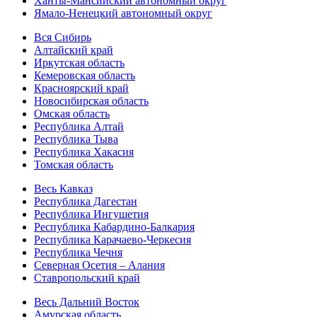
Ханты-Мансийский автономный округ
Ямало-Ненецкий автономный округ
Вся Сибирь
Алтайский край
Иркутская область
Кемеровская область
Красноярский край
Новосибирская область
Омская область
Республика Алтай
Республика Тыва
Республика Хакасия
Томская область
Весь Кавказ
Республика Дагестан
Республика Ингушетия
Республика Кабардино-Балкария
Республика Карачаево-Черкесия
Республика Чечня
Северная Осетия – Алания
Ставропольский край
Весь Дальний Восток
Амурская область