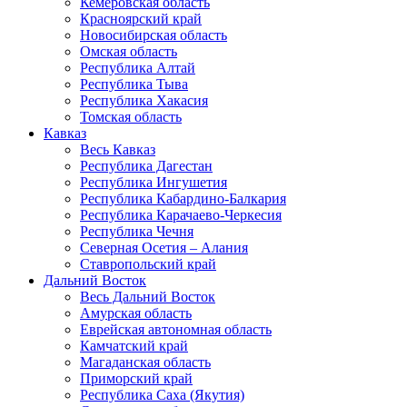
Кемеровская область
Красноярский край
Новосибирская область
Омская область
Республика Алтай
Республика Тыва
Республика Хакасия
Томская область
Кавказ
Весь Кавказ
Республика Дагестан
Республика Ингушетия
Республика Кабардино-Балкария
Республика Карачаево-Черкесия
Республика Чечня
Северная Осетия – Алания
Ставропольский край
Дальний Восток
Весь Дальний Восток
Амурская область
Еврейская автономная область
Камчатский край
Магаданская область
Приморский край
Республика Саха (Якутия)