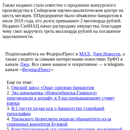
Также недавно стало известно о продлении конкурсного
производства в Сибирском научно-аналитическом центре на
шесть месяцев. ППредприятие было объявлено банкротом в
июле 2019 года, его долги превышают 2 миллиарда рублей.
Недавно СибНАЦ начал распродажу имущества, благодаря
чему смог выручить треть миллиарда рублей на погашение
задолженности.
Подписывайтесь на ФедералПресс в
МАХ
,
Дзен.Новости
, а
также следите за самыми интересными новостями УрФО в
канале
Дзен
. Все самое важное и оперативное — в telegram-
канале «
ФедералПресс
».
Еще по теме:
1.
Омский завод «Оша» признан банкротом
2.
Экс-начальника «Новосибирска-Главного»
приговорили к штрафу, в 9 раз превышающему сумму
взятки
3.
В Сургуте подан иск о банкротстве старейшей
типографии
4.
Уральского бизнесмена решили обанкротить из-за
сорванных концертов Бузовой
5.
Конституционный суд сохранил миллион, выделенный