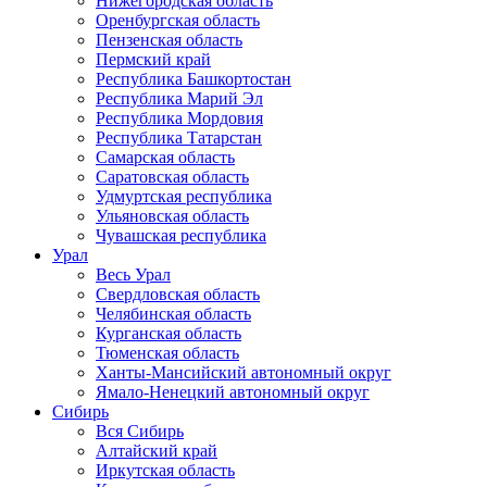
Нижегородская область
Оренбургская область
Пензенская область
Пермский край
Республика Башкортостан
Республика Марий Эл
Республика Мордовия
Республика Татарстан
Самарская область
Саратовская область
Удмуртская республика
Ульяновская область
Чувашская республика
Урал
Весь Урал
Свердловская область
Челябинская область
Курганская область
Тюменская область
Ханты-Мансийский автономный округ
Ямало-Ненецкий автономный округ
Сибирь
Вся Сибирь
Алтайский край
Иркутская область