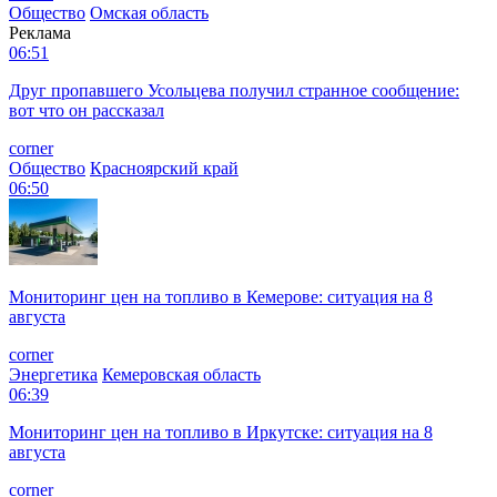
Общество
Омская область
Реклама
06:51
Друг пропавшего Усольцева получил странное сообщение:
вот что он рассказал
corner
Общество
Красноярский край
06:50
Мониторинг цен на топливо в Кемерове: ситуация на 8
августа
corner
Энергетика
Кемеровская область
06:39
Мониторинг цен на топливо в Иркутске: ситуация на 8
августа
corner