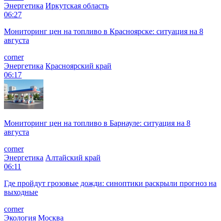
Энергетика
Иркутская область
06:27
Мониторинг цен на топливо в Красноярске: ситуация на 8
августа
corner
Энергетика
Красноярский край
06:17
Мониторинг цен на топливо в Барнауле: ситуация на 8
августа
corner
Энергетика
Алтайский край
06:11
Где пройдут грозовые дожди: синоптики раскрыли прогноз на
выходные
corner
Экология
Москва