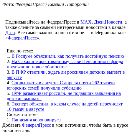
Фото:
ФедералПресс / Евгений Поторочин
Подписывайтесь на ФедералПресс в
МАХ
,
Дзен.Новости
, а
также следите за самыми интересными новостями в канале
Дзен
. Все самое важное и оперативное — в telegram-канале
«
ФедералПресс
».
Еще по теме:
1.
В Госдуме объяснили, как получать достойную пенсию
2.
На Сахалине арестованному главе Пенсионного фонда
предъявили новое обвинение
3.
В ПФР ответили, ждать ли россиянам детских выплат в
августе
4.
Соцвыплаты в августе. С апреля почти 262 тысячи
югорских семей получили субсидию
5.
ПФР разыскивает россиян, не подавших заявления на
детские выплаты
6.
Эксперт объяснил, в каком случае на детей перечислят
10 тысяч в августе
Сюжет по теме:
1.
Пандемия коронавируса
Добавьте
ФедералПресс
в мои источники, чтобы быть в курсе
новостей дня.