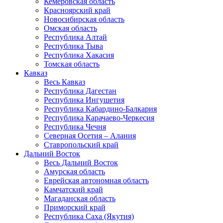
Кемеровская область
Красноярский край
Новосибирская область
Омская область
Республика Алтай
Республика Тыва
Республика Хакасия
Томская область
Кавказ
Весь Кавказ
Республика Дагестан
Республика Ингушетия
Республика Кабардино-Балкария
Республика Карачаево-Черкесия
Республика Чечня
Северная Осетия – Алания
Ставропольский край
Дальний Восток
Весь Дальний Восток
Амурская область
Еврейская автономная область
Камчатский край
Магаданская область
Приморский край
Республика Саха (Якутия)