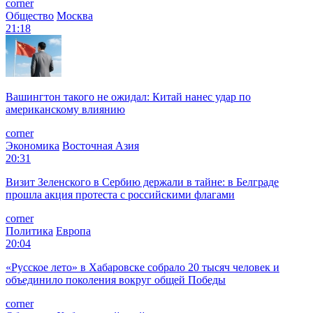
corner
Общество
Москва
21:18
Вашингтон такого не ожидал: Китай нанес удар по
американскому влиянию
corner
Экономика
Восточная Азия
20:31
Визит Зеленского в Сербию держали в тайне: в Белграде
прошла акция протеста с российскими флагами
corner
Политика
Европа
20:04
«Русское лето» в Хабаровске собрало 20 тысяч человек и
объединило поколения вокруг общей Победы
corner