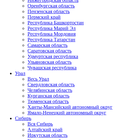
Нижегородская область
Оренбургская область
Пензенская область
Пермский край
Республика Башкортостан
Республика Марий Эл
Республика Мордовия
Республика Татарстан
Самарская область
Саратовская область
Удмуртская республика
Ульяновская область
Чувашская республика
Урал
Весь Урал
Свердловская область
Челябинская область
Курганская область
Тюменская область
Ханты-Мансийский автономный округ
Ямало-Ненецкий автономный округ
Сибирь
Вся Сибирь
Алтайский край
Иркутская область