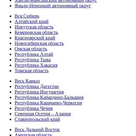
Ханты-Мансийский автономный округ
Ямало-Ненецкий автономный округ
Вся Сибирь
Алтайский край
Иркутская область
Кемеровская область
Красноярский край
Новосибирская область
Омская область
Республика Алтай
Республика Тыва
Республика Хакасия
Томская область
Весь Кавказ
Республика Дагестан
Республика Ингушетия
Республика Кабардино-Балкария
Республика Карачаево-Черкесия
Республика Чечня
Северная Осетия – Алания
Ставропольский край
Весь Дальний Восток
Амурская область