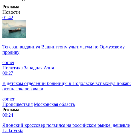
Реклама
Новости
01:42
Тегеран выдвинул Вашингтону ультиматум по Ормузскому
проливу
corner
Политика
Западная Азия
00:27
В детском отделении больницы в Подольске вспыхнул пожар:
огонь локализовали
corner
Происшествия
Московская область
Реклама
00:24
Японский кроссовер появился на российском рынке: дешевле
Lada Vesta