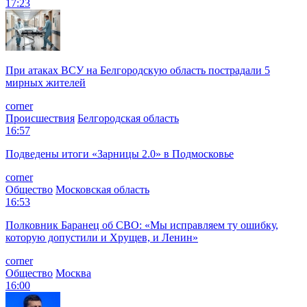
17:23
При атаках ВСУ на Белгородскую область пострадали 5
мирных жителей
corner
Происшествия
Белгородская область
16:57
Подведены итоги «Зарницы 2.0» в Подмосковье
corner
Общество
Московская область
16:53
Полковник Баранец об СВО: «Мы исправляем ту ошибку,
которую допустили и Хрущев, и Ленин»
corner
Общество
Москва
16:00