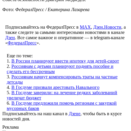
Фото:
ФедералПресс / Екатерина Лазарева
Подписывайтесь на ФедералПресс в
МАХ
,
Дзен.Новости
, а
также следите за самыми интересными новостями в канале
Дзен
. Все самое важное и оперативное — в telegram-канале
«
ФедералПресс
».
Еще по теме:
1.
В России планируют ввести ипотеку для детей-сирот
2.
Россиянам с детьми планируют поднять пособие и
сделать его бессрочным
3.
Россиянам начнут компенсировать траты на частные
детсады
4.
В Госдуме призвали арестовать Навального
5.
В Госдуме заверили: на лечение редких заболеваний
увеличат бюджет
6.
В Госдуме предложили помочь регионам с закупкой
мусорных баков
Подписывайтесь на наш канал в
Дзене
, чтобы быть в курсе
новостей дня.
Реклама