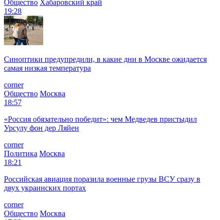
Общество
Хабаровский край
19:28
Синоптики предупредили, в какие дни в Москве ожидается
самая низкая температура
corner
Общество
Москва
18:57
«Россия обязательно победит»: чем Медведев пристыдил
Урсулу фон дер Ляйен
corner
Политика
Москва
18:21
Российская авиация поразила военные грузы ВСУ сразу в
двух украинских портах
corner
Общество
Москва