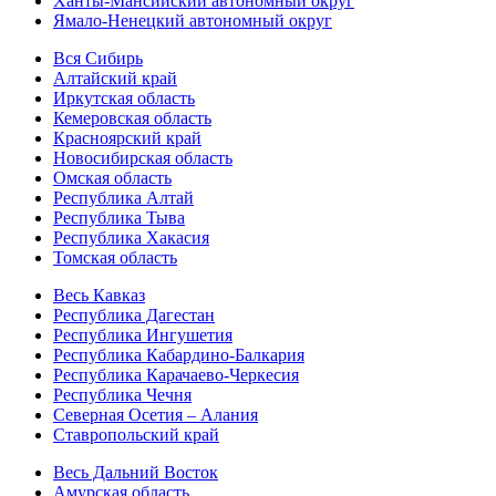
Ханты-Мансийский автономный округ
Ямало-Ненецкий автономный округ
Вся Сибирь
Алтайский край
Иркутская область
Кемеровская область
Красноярский край
Новосибирская область
Омская область
Республика Алтай
Республика Тыва
Республика Хакасия
Томская область
Весь Кавказ
Республика Дагестан
Республика Ингушетия
Республика Кабардино-Балкария
Республика Карачаево-Черкесия
Республика Чечня
Северная Осетия – Алания
Ставропольский край
Весь Дальний Восток
Амурская область