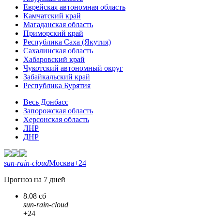
Еврейская автономная область
Камчатский край
Магаданская область
Приморский край
Республика Саха (Якутия)
Сахалинская область
Хабаровский край
Чукотский автономный округ
Забайкальский край
Республика Бурятия
Весь Донбасс
Запорожская область
Херсонская область
ЛНР
ДНР
sun-rain-cloud
Москва
+24
Прогноз на 7 дней
8.08 сб
sun-rain-cloud
+24