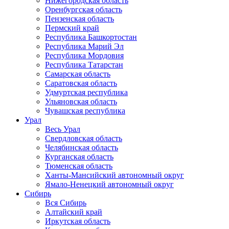
Нижегородская область
Оренбургская область
Пензенская область
Пермский край
Республика Башкортостан
Республика Марий Эл
Республика Мордовия
Республика Татарстан
Самарская область
Саратовская область
Удмуртская республика
Ульяновская область
Чувашская республика
Урал
Весь Урал
Свердловская область
Челябинская область
Курганская область
Тюменская область
Ханты-Мансийский автономный округ
Ямало-Ненецкий автономный округ
Сибирь
Вся Сибирь
Алтайский край
Иркутская область