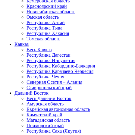
Кемеровская область
Красноярский край
Новосибирская область
Омская область
Республика Алтай
Республика Тыва
Республика Хакасия
Томская область
Кавказ
Весь Кавказ
Республика Дагестан
Республика Ингушетия
Республика Кабардино-Балкария
Республика Карачаево-Черкесия
Республика Чечня
Северная Осетия – Алания
Ставропольский край
Дальний Восток
Весь Дальний Восток
Амурская область
Еврейская автономная область
Камчатский край
Магаданская область
Приморский край
Республика Саха (Якутия)