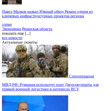
Павел Малков назвал Южный обход Рязани одним из
ключевых инфраструктурных проектов региона
corner
Экономика
Рязанская область
показать еще [...]
все новости
Актуальные сюжеты
Спецоперация
МИД РФ: Румыния использует порт Джурджулешты для
прямой военной логистики в интересах ВСУ