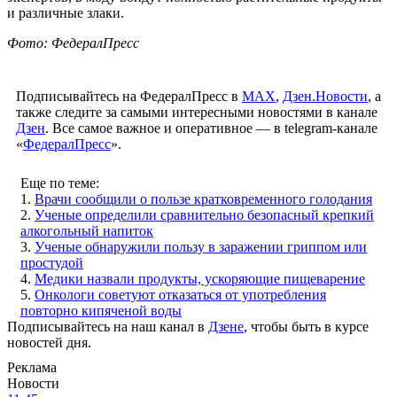
и различные злаки.
Фото: ФедералПресс
Подписывайтесь на ФедералПресс в
МАХ
,
Дзен.Новости
, а
также следите за самыми интересными новостями в канале
Дзен
. Все самое важное и оперативное — в telegram-канале
«
ФедералПресс
».
Еще по теме:
1.
Врачи сообщили о пользе кратковременного голодания
2.
Ученые определили сравнительно безопасный крепкий
алкогольный напиток
3.
Ученые обнаружили пользу в заражении гриппом или
простудой
4.
Медики назвали продукты, ускоряющие пищеварение
5.
Онкологи советуют отказаться от употребления
повторно кипяченой воды
Подписывайтесь на наш канал в
Дзене
, чтобы быть в курсе
новостей дня.
Реклама
Новости