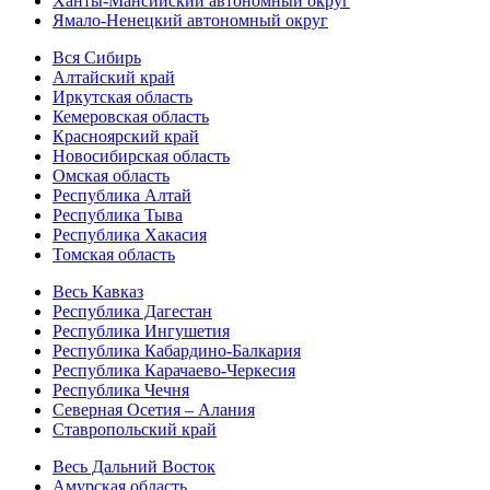
Ханты-Мансийский автономный округ
Ямало-Ненецкий автономный округ
Вся Сибирь
Алтайский край
Иркутская область
Кемеровская область
Красноярский край
Новосибирская область
Омская область
Республика Алтай
Республика Тыва
Республика Хакасия
Томская область
Весь Кавказ
Республика Дагестан
Республика Ингушетия
Республика Кабардино-Балкария
Республика Карачаево-Черкесия
Республика Чечня
Северная Осетия – Алания
Ставропольский край
Весь Дальний Восток
Амурская область