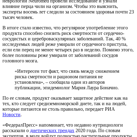
неврологии Neuromed провели исследование и узнали
влияние перца чили на организм. Чтобы это выяснить,
эксперты восемь лет следили за состоянием здоровья почти 23
тысяч человек.
В итоге стало известно, что регулярное употребление этого
продукта способно снизить риск смертности от сердечно-
сосудистых и цереброваскулярных заболеваний. Так, 40 %
исследуемых людей реже умирали от сердечного приступа,
если ели перец не менее четырех раз в неделю. Помимо этого,
более половины реже умирали от заболеваний сосудов
головного мозга.
«Интересен тот факт, что связь между снижением
риска смертности и рационом питания не
установлена», – сообщила один из авторов
публикации, эпидемиолог Мария Лаура Боначио.
По ее словам, продукт оказывает защитное действие как на
тех, кто следует средиземноморской диете, так и на людей,
которые питаются не столь правильно, передает РИА
Новости
.
«ФедералПресс» напоминает, что недавно нутрициологи
рассказали о
диетических трендах
2020 года. По словам
экспертов, в моду войдут полностью растительные продукты