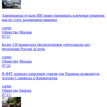
Американцы отдали ИИ право принимать ключевые решения:
как не стать заложником машины
corner
Общество
Москва
07:57
Более 150 вражеских беспилотников уничтожили над
регионами России за ночь
corner
Общество
Москва
07:32
В ФРГ назвали серьезным ударом для Украины возможную
потерю Славянска и Краматорска
corner
Общество
Европа
07:15