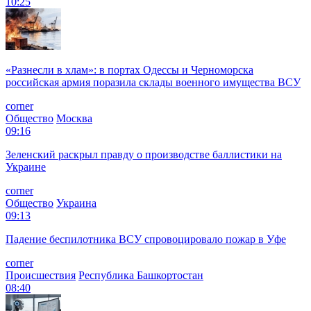
10:25
«Разнесли в хлам»: в портах Одессы и Черноморска
российская армия поразила склады военного имущества ВСУ
corner
Общество
Москва
09:16
Зеленский раскрыл правду о производстве баллистики на
Украине
corner
Общество
Украина
09:13
Падение беспилотника ВСУ спровоцировало пожар в Уфе
corner
Происшествия
Республика Башкортостан
08:40