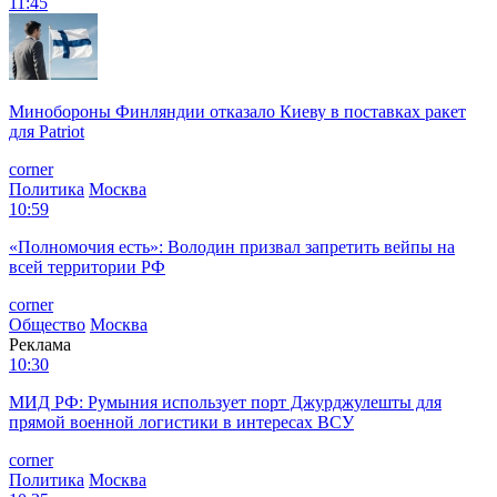
11:45
Минобороны Финляндии отказало Киеву в поставках ракет
для Patriot
corner
Политика
Москва
10:59
«Полномочия есть»: Володин призвал запретить вейпы на
всей территории РФ
corner
Общество
Москва
Реклама
10:30
МИД РФ: Румыния использует порт Джурджулешты для
прямой военной логистики в интересах ВСУ
corner
Политика
Москва