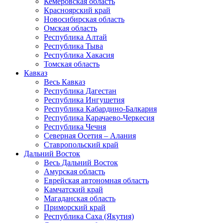
Кемеровская область
Красноярский край
Новосибирская область
Омская область
Республика Алтай
Республика Тыва
Республика Хакасия
Томская область
Кавказ
Весь Кавказ
Республика Дагестан
Республика Ингушетия
Республика Кабардино-Балкария
Республика Карачаево-Черкесия
Республика Чечня
Северная Осетия – Алания
Ставропольский край
Дальний Восток
Весь Дальний Восток
Амурская область
Еврейская автономная область
Камчатский край
Магаданская область
Приморский край
Республика Саха (Якутия)