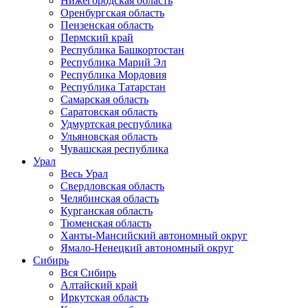
Нижегородская область
Оренбургская область
Пензенская область
Пермский край
Республика Башкортостан
Республика Марий Эл
Республика Мордовия
Республика Татарстан
Самарская область
Саратовская область
Удмуртская республика
Ульяновская область
Чувашская республика
Урал
Весь Урал
Свердловская область
Челябинская область
Курганская область
Тюменская область
Ханты-Мансийский автономный округ
Ямало-Ненецкий автономный округ
Сибирь
Вся Сибирь
Алтайский край
Иркутская область