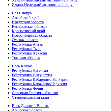
Ханты-Мансийский автономный округ
Ямало-Ненецкий автономный округ
Вся Сибирь
Алтайский край
Иркутская область
Кемеровская область
Красноярский край
Новосибирская область
Омская область
Республика Алтай
Республика Тыва
Республика Хакасия
Томская область
Весь Кавказ
Республика Дагестан
Республика Ингушетия
Республика Кабардино-Балкария
Республика Карачаево-Черкесия
Республика Чечня
Северная Осетия – Алания
Ставропольский край
Весь Дальний Восток
Амурская область