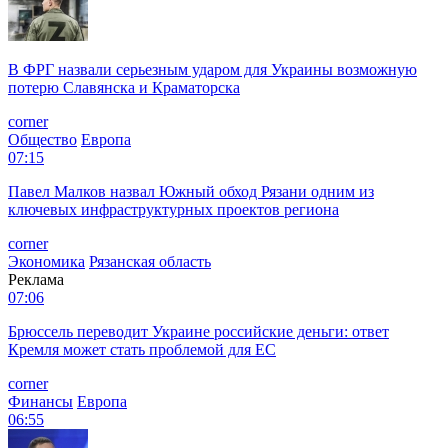
В ФРГ назвали серьезным ударом для Украины возможную
потерю Славянска и Краматорска
corner
Общество
Европа
07:15
Павел Малков назвал Южный обход Рязани одним из
ключевых инфраструктурных проектов региона
corner
Экономика
Рязанская область
Реклама
07:06
Брюссель переводит Украине российские деньги: ответ
Кремля может стать проблемой для EC
corner
Финансы
Европа
06:55