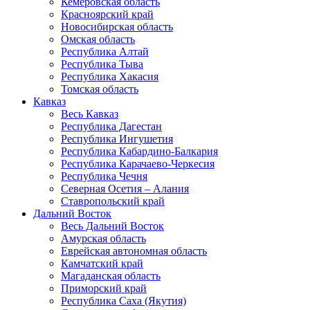
Кемеровская область
Красноярский край
Новосибирская область
Омская область
Республика Алтай
Республика Тыва
Республика Хакасия
Томская область
Кавказ
Весь Кавказ
Республика Дагестан
Республика Ингушетия
Республика Кабардино-Балкария
Республика Карачаево-Черкесия
Республика Чечня
Северная Осетия – Алания
Ставропольский край
Дальний Восток
Весь Дальний Восток
Амурская область
Еврейская автономная область
Камчатский край
Магаданская область
Приморский край
Республика Саха (Якутия)