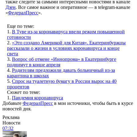
также следите за самыми интересными новостями в канале
Дзен
. Все самое важное и оперативное — в telegram-канале
«
ФедералПресс
».
Еще по теме:
1.
В Туве из-за коронавируса ввели режим повышенной
готовности
2.
«Это создано Америкой для Китая». Екатеринбуржцы
рассказали о жизни в условиях коронавируса и конце
света
3.
Вопрос об отмене «Иннопрома» в Екатеринбурге
поднимут в конце апреля
4.
Родителям предложили давать больничный из-за
карантина в школах
5.
Спрос на туалетную бумагу в России вырос на 40
процентов
Сюжет по теме:
1.
Пандемия коронавируса
Добавьте
ФедералПресс
в мои источники, чтобы быть в курсе
новостей дня.
Реклама
Новости
07:32