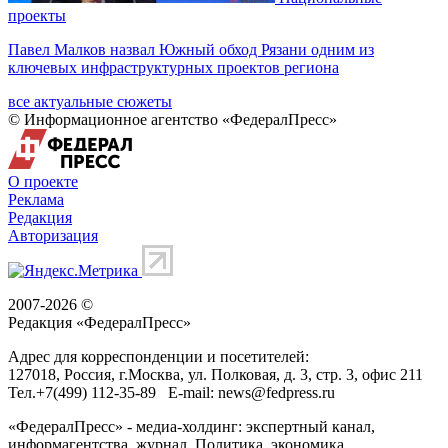
проекты
Павел Малков назвал Южный обход Рязани одним из
ключевых инфраструктурных проектов региона
все актуальные сюжеты
© Информационное агентство «ФедералПресс»
О проекте
Реклама
Редакция
Авторизация
2007-2026 ©
Редакция «
ФедералПресс
»
Адрес для корреспонденции и посетителей:
127018
, Россия, г.
Москва
,
ул. Полковая, д. 3, стр. 3
, офис 211
Тел.
+7(499) 112-35-89
E-mail:
news@fedpress.ru
«ФедералПресс» - медиа-холдинг: экспертный канал,
информагентства, журнал. Политика, экономика,