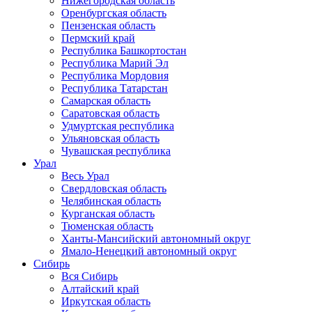
Нижегородская область
Оренбургская область
Пензенская область
Пермский край
Республика Башкортостан
Республика Марий Эл
Республика Мордовия
Республика Татарстан
Самарская область
Саратовская область
Удмуртская республика
Ульяновская область
Чувашская республика
Урал
Весь Урал
Свердловская область
Челябинская область
Курганская область
Тюменская область
Ханты-Мансийский автономный округ
Ямало-Ненецкий автономный округ
Сибирь
Вся Сибирь
Алтайский край
Иркутская область