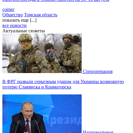
corner
Общество
Томская область
показать еще [...]
все новости
Актуальные сюжеты
Спецоперация
В ФРГ назвали серьезным ударом для Украины возможную
потерю Славянска и Краматорска
Национальные