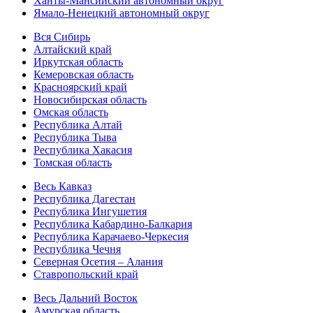
Ханты-Мансийский автономный округ
Ямало-Ненецкий автономный округ
Вся Сибирь
Алтайский край
Иркутская область
Кемеровская область
Красноярский край
Новосибирская область
Омская область
Республика Алтай
Республика Тыва
Республика Хакасия
Томская область
Весь Кавказ
Республика Дагестан
Республика Ингушетия
Республика Кабардино-Балкария
Республика Карачаево-Черкесия
Республика Чечня
Северная Осетия – Алания
Ставропольский край
Весь Дальний Восток
Амурская область