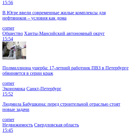
15:56
В Югре ввели современные жилые комплексы для
нефтяников – условия как дома
corner
Общество
Ханты-Мансийский автономный округ
15:54
Полмиллиона ущерба: 17-летний работник ПВЗ в Петербурге
обвиняется в серии краж
corner
Экономика
Санкт-Петербург
15:52
Людмила Бабушкина: перед строительной отраслью стоят
новые задачи
corner
Недвижимость
Свердловская область
15:45