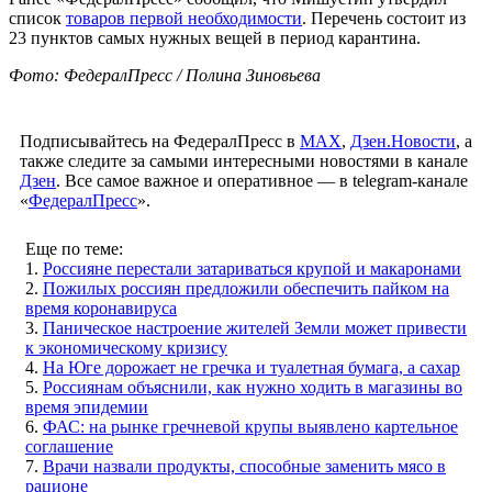
список
товаров первой необходимости
. Перечень состоит из
23 пунктов самых нужных вещей в период карантина.
Фото: ФедералПресс / Полина Зиновьева
Подписывайтесь на ФедералПресс в
МАХ
,
Дзен.Новости
, а
также следите за самыми интересными новостями в канале
Дзен
. Все самое важное и оперативное — в telegram-канале
«
ФедералПресс
».
Еще по теме:
1.
Россияне перестали затариваться крупой и макаронами
2.
Пожилых россиян предложили обеспечить пайком на
время коронавируса
3.
Паническое настроение жителей Земли может привести
к экономическому кризису
4.
На Юге дорожает не гречка и туалетная бумага, а сахар
5.
Россиянам объяснили, как нужно ходить в магазины во
время эпидемии
6.
ФАС: на рынке гречневой крупы выявлено картельное
соглашение
7.
Врачи назвали продукты, способные заменить мясо в
рационе