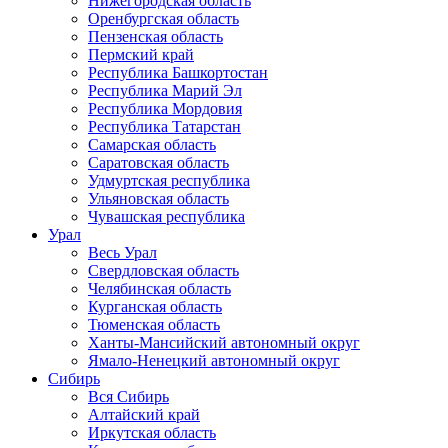
Нижегородская область
Оренбургская область
Пензенская область
Пермский край
Республика Башкортостан
Республика Марий Эл
Республика Мордовия
Республика Татарстан
Самарская область
Саратовская область
Удмуртская республика
Ульяновская область
Чувашская республика
Урал
Весь Урал
Свердловская область
Челябинская область
Курганская область
Тюменская область
Ханты-Мансийский автономный округ
Ямало-Ненецкий автономный округ
Сибирь
Вся Сибирь
Алтайский край
Иркутская область