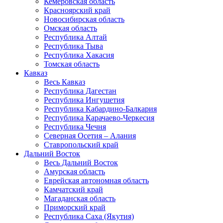
Кемеровская область
Красноярский край
Новосибирская область
Омская область
Республика Алтай
Республика Тыва
Республика Хакасия
Томская область
Кавказ
Весь Кавказ
Республика Дагестан
Республика Ингушетия
Республика Кабардино-Балкария
Республика Карачаево-Черкесия
Республика Чечня
Северная Осетия – Алания
Ставропольский край
Дальний Восток
Весь Дальний Восток
Амурская область
Еврейская автономная область
Камчатский край
Магаданская область
Приморский край
Республика Саха (Якутия)