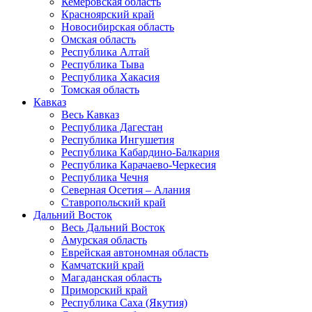
Кемеровская область
Красноярский край
Новосибирская область
Омская область
Республика Алтай
Республика Тыва
Республика Хакасия
Томская область
Кавказ
Весь Кавказ
Республика Дагестан
Республика Ингушетия
Республика Кабардино-Балкария
Республика Карачаево-Черкесия
Республика Чечня
Северная Осетия – Алания
Ставропольский край
Дальний Восток
Весь Дальний Восток
Амурская область
Еврейская автономная область
Камчатский край
Магаданская область
Приморский край
Республика Саха (Якутия)