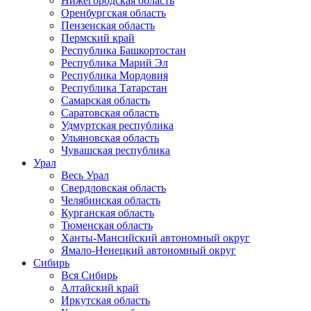
Нижегородская область
Оренбургская область
Пензенская область
Пермский край
Республика Башкортостан
Республика Марий Эл
Республика Мордовия
Республика Татарстан
Самарская область
Саратовская область
Удмуртская республика
Ульяновская область
Чувашская республика
Урал
Весь Урал
Свердловская область
Челябинская область
Курганская область
Тюменская область
Ханты-Мансийский автономный округ
Ямало-Ненецкий автономный округ
Сибирь
Вся Сибирь
Алтайский край
Иркутская область