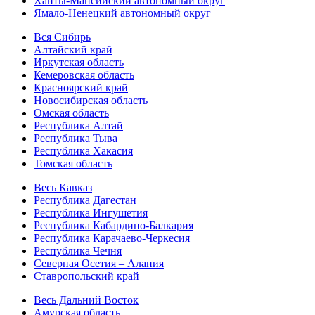
Ханты-Мансийский автономный округ
Ямало-Ненецкий автономный округ
Вся Сибирь
Алтайский край
Иркутская область
Кемеровская область
Красноярский край
Новосибирская область
Омская область
Республика Алтай
Республика Тыва
Республика Хакасия
Томская область
Весь Кавказ
Республика Дагестан
Республика Ингушетия
Республика Кабардино-Балкария
Республика Карачаево-Черкесия
Республика Чечня
Северная Осетия – Алания
Ставропольский край
Весь Дальний Восток
Амурская область