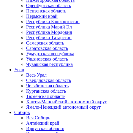
Нижегородская область
Оренбургская область
Пензенская область
Пермский край
Республика Башкортостан
Республика Марий Эл
Республика Мордовия
Республика Татарстан
Самарская область
Саратовская область
Удмуртская республика
Ульяновская область
Чувашская республика
Урал
Весь Урал
Свердловская область
Челябинская область
Курганская область
Тюменская область
Ханты-Мансийский автономный округ
Ямало-Ненецкий автономный округ
Сибирь
Вся Сибирь
Алтайский край
Иркутская область