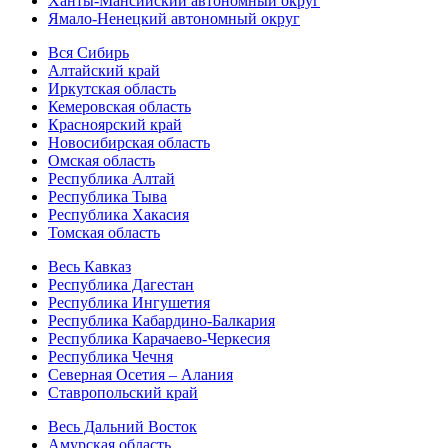
Ханты-Мансийский автономный округ
Ямало-Ненецкий автономный округ
Вся Сибирь
Алтайский край
Иркутская область
Кемеровская область
Красноярский край
Новосибирская область
Омская область
Республика Алтай
Республика Тыва
Республика Хакасия
Томская область
Весь Кавказ
Республика Дагестан
Республика Ингушетия
Республика Кабардино-Балкария
Республика Карачаево-Черкесия
Республика Чечня
Северная Осетия – Алания
Ставропольский край
Весь Дальний Восток
Амурская область