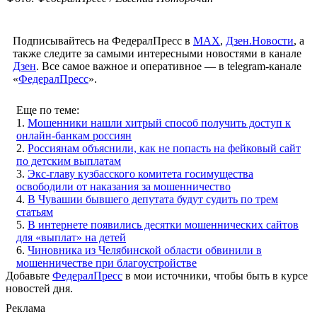
Подписывайтесь на ФедералПресс в
МАХ
,
Дзен.Новости
, а
также следите за самыми интересными новостями в канале
Дзен
. Все самое важное и оперативное — в telegram-канале
«
ФедералПресс
».
Еще по теме:
1.
Мошенники нашли хитрый способ получить доступ к
онлайн-банкам россиян
2.
Россиянам объяснили, как не попасть на фейковый сайт
по детским выплатам
3.
Экс-главу кузбасского комитета госимущества
освободили от наказания за мошенничество
4.
В Чувашии бывшего депутата будут судить по трем
статьям
5.
В интернете появились десятки мошеннических сайтов
для «выплат» на детей
6.
Чиновника из Челябинской области обвинили в
мошенничестве при благоустройстве
Добавьте
ФедералПресс
в мои источники, чтобы быть в курсе
новостей дня.
Реклама