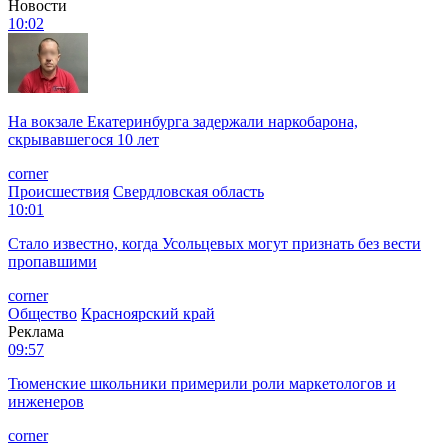
Новости
10:02
На вокзале Екатеринбурга задержали наркобарона,
скрывавшегося 10 лет
corner
Происшествия
Свердловская область
10:01
Стало известно, когда Усольцевых могут признать без вести
пропавшими
corner
Общество
Красноярский край
Реклама
09:57
Тюменские школьники примерили роли маркетологов и
инженеров
corner