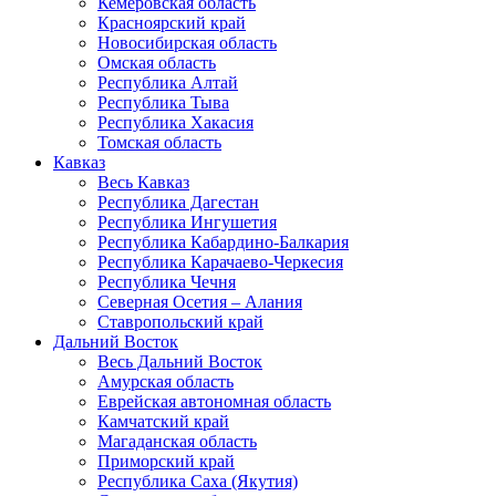
Кемеровская область
Красноярский край
Новосибирская область
Омская область
Республика Алтай
Республика Тыва
Республика Хакасия
Томская область
Кавказ
Весь Кавказ
Республика Дагестан
Республика Ингушетия
Республика Кабардино-Балкария
Республика Карачаево-Черкесия
Республика Чечня
Северная Осетия – Алания
Ставропольский край
Дальний Восток
Весь Дальний Восток
Амурская область
Еврейская автономная область
Камчатский край
Магаданская область
Приморский край
Республика Саха (Якутия)