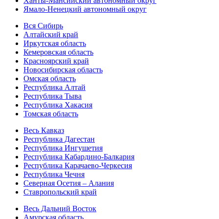
Ханты-Мансийский автономный округ
Ямало-Ненецкий автономный округ
Вся Сибирь
Алтайский край
Иркутская область
Кемеровская область
Красноярский край
Новосибирская область
Омская область
Республика Алтай
Республика Тыва
Республика Хакасия
Томская область
Весь Кавказ
Республика Дагестан
Республика Ингушетия
Республика Кабардино-Балкария
Республика Карачаево-Черкесия
Республика Чечня
Северная Осетия – Алания
Ставропольский край
Весь Дальний Восток
Амурская область