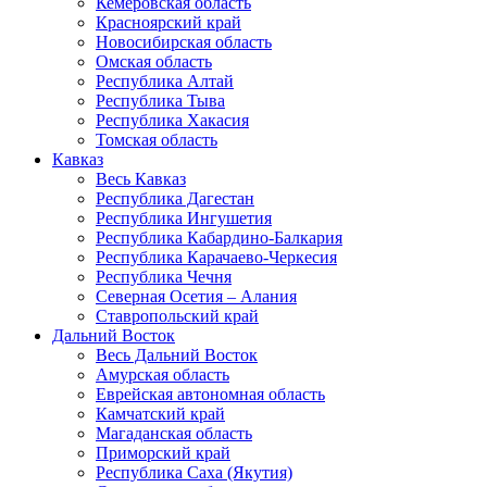
Кемеровская область
Красноярский край
Новосибирская область
Омская область
Республика Алтай
Республика Тыва
Республика Хакасия
Томская область
Кавказ
Весь Кавказ
Республика Дагестан
Республика Ингушетия
Республика Кабардино-Балкария
Республика Карачаево-Черкесия
Республика Чечня
Северная Осетия – Алания
Ставропольский край
Дальний Восток
Весь Дальний Восток
Амурская область
Еврейская автономная область
Камчатский край
Магаданская область
Приморский край
Республика Саха (Якутия)