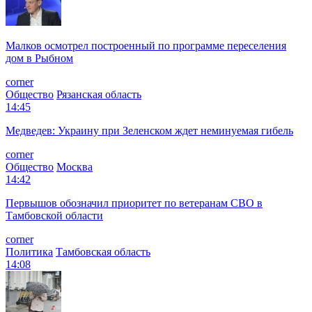
Малков осмотрел построенный по программе переселения
дом в Рыбном
corner
Общество
Рязанская область
14:45
Медведев: Украину при Зеленском ждет неминуемая гибель
corner
Общество
Москва
14:42
Первышов обозначил приоритет по ветеранам СВО в
Тамбовской области
corner
Политика
Тамбовская область
14:08