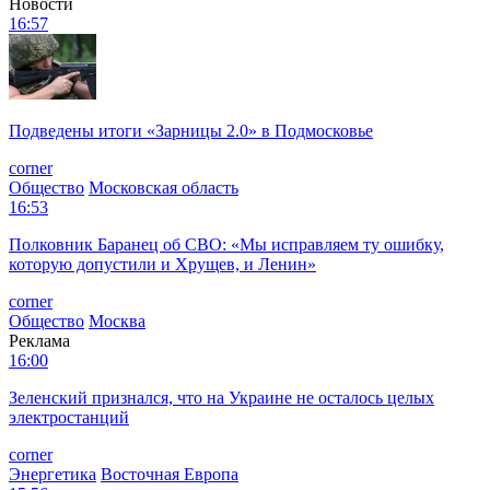
Новости
16:57
Подведены итоги «Зарницы 2.0» в Подмосковье
corner
Общество
Московская область
16:53
Полковник Баранец об СВО: «Мы исправляем ту ошибку,
которую допустили и Хрущев, и Ленин»
corner
Общество
Москва
Реклама
16:00
Зеленский признался, что на Украине не осталось целых
электростанций
corner
Энергетика
Восточная Европа