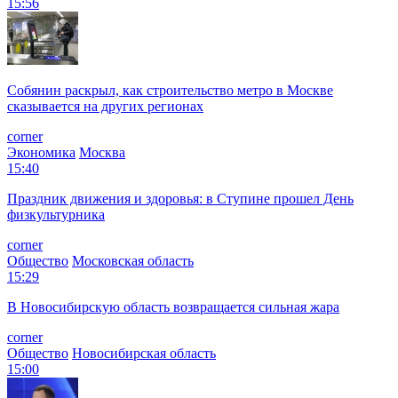
15:56
Собянин раскрыл, как строительство метро в Москве
сказывается на других регионах
corner
Экономика
Москва
15:40
Праздник движения и здоровья: в Ступине прошел День
физкультурника
corner
Общество
Московская область
15:29
В Новосибирскую область возвращается сильная жара
corner
Общество
Новосибирская область
15:00