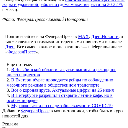
жары и удаленной работы из дома может вырасти на 20-22 %
в месяц.
Фото: ФедералПресс / Евгений Поторочин
Подписывайтесь на ФедералПресс в
МАХ
,
Дзен.Новости
, а
также следите за самыми интересными новостями в канале
Дзен
. Все самое важное и оперативное — в telegram-канале
«
ФедералПресс
».
Еще по теме:
1.
В Челябинской области за сутки выписали рекордное
число пациентов
2.
В Екатеринбурге проводятся рейды по соблюдению
масочного режима в общественном транспорте
3.
Все о коронавирусе. Актуальные цифры на 25 июня
4.
В Петербурге разрешили открыть летние кафе, но в
особом порядке
5.
Мурашко заявил о спаде заболеваемости COVID-19
Добавьте
ФедералПресс
в мои источники, чтобы быть в курсе
новостей дня.
Реклама