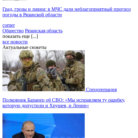
Град, грозы и ливни: в МЧС дали неблагоприятный прогноз
погоды в Рязанской области
corner
Общество
Рязанская область
показать еще [...]
все новости
Актуальные сюжеты
Спецоперация
Полковник Баранец об СВО: «Мы исправляем ту ошибку,
которую допустили и Хрущев, и Ленин»