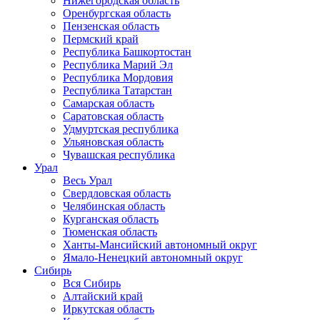
Нижегородская область
Оренбургская область
Пензенская область
Пермский край
Республика Башкортостан
Республика Марий Эл
Республика Мордовия
Республика Татарстан
Самарская область
Саратовская область
Удмуртская республика
Ульяновская область
Чувашская республика
Урал
Весь Урал
Свердловская область
Челябинская область
Курганская область
Тюменская область
Ханты-Мансийский автономный округ
Ямало-Ненецкий автономный округ
Сибирь
Вся Сибирь
Алтайский край
Иркутская область