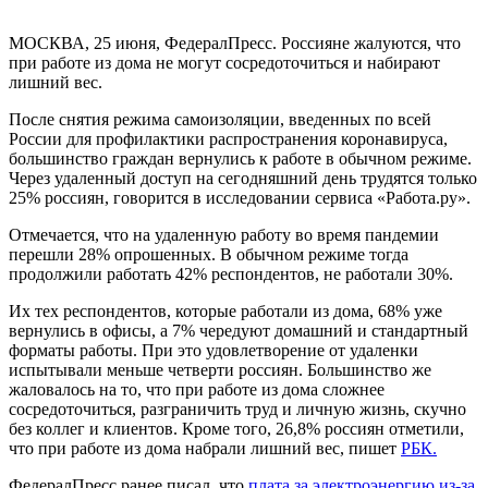
МОСКВА, 25 июня, ФедералПресс. Россияне жалуются, что
при работе из дома не могут сосредоточиться и набирают
лишний вес.
После снятия режима самоизоляции, введенных по всей
России для профилактики распространения коронавируса,
большинство граждан вернулись к работе в обычном режиме.
Через удаленный доступ на сегодняшний день трудятся только
25% россиян, говорится в исследовании сервиса «Работа.ру».
Отмечается, что на удаленную работу во время пандемии
перешли 28% опрошенных. В обычном режиме тогда
продолжили работать 42% респондентов, не работали 30%.
Их тех респондентов, которые работали из дома, 68% уже
вернулись в офисы, а 7% чередуют домашний и стандартный
форматы работы. При это удовлетворение от удаленки
испытывали меньше четверти россиян. Большинство же
жаловалось на то, что при работе из дома сложнее
сосредоточиться, разграничить труд и личную жизнь, скучно
без коллег и клиентов. Кроме того, 26,8% россиян отметили,
что при работе из дома набрали лишний вес, пишет
РБК.
ФедералПресс ранее писал, что
плата за электроэнергию из-за