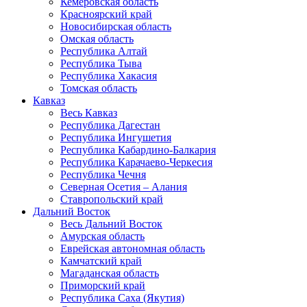
Кемеровская область
Красноярский край
Новосибирская область
Омская область
Республика Алтай
Республика Тыва
Республика Хакасия
Томская область
Кавказ
Весь Кавказ
Республика Дагестан
Республика Ингушетия
Республика Кабардино-Балкария
Республика Карачаево-Черкесия
Республика Чечня
Северная Осетия – Алания
Ставропольский край
Дальний Восток
Весь Дальний Восток
Амурская область
Еврейская автономная область
Камчатский край
Магаданская область
Приморский край
Республика Саха (Якутия)