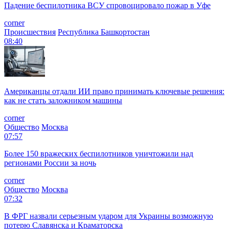
Падение беспилотника ВСУ спровоцировало пожар в Уфе
corner
Происшествия
Республика Башкортостан
08:40
Американцы отдали ИИ право принимать ключевые решения:
как не стать заложником машины
corner
Общество
Москва
07:57
Более 150 вражеских беспилотников уничтожили над
регионами России за ночь
corner
Общество
Москва
07:32
В ФРГ назвали серьезным ударом для Украины возможную
потерю Славянска и Краматорска