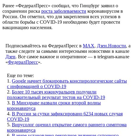
Ранее «ФедералПресс» сообщал, что Гинцбург заявил о
сохранении риска
роста заболеваемости
коронавирусом в
России. Он отметил, что для закрепления всех успехов в
области борьбы с COVID-19 необходимо будет провести
вакцинацию населения.
Подписывайтесь на ФедералПресс в
МАХ
,
Дзен.Новости
, а
также следите за самыми интересными новостями в канале
Дзен
. Все самое важное и оперативное — в telegram-канале
«
ФедералПресс
».
Еще по теме:
1.
Google начнет блокировать конспирологические сайты
с информацией о COVID-19
2.
Более 10 тысяч южноуральцев получили
положительный результат тестов на COVID-19
3.
В Минздраве назвали сроки второй волны
коронавируса
4.
В России за сутки зафиксировано 6234 новых случая
COVID-19
5.
Вирусолог оценил открытие самого раннего симптома
коронавируса
6.
В мире установлено рекордное значение суточного