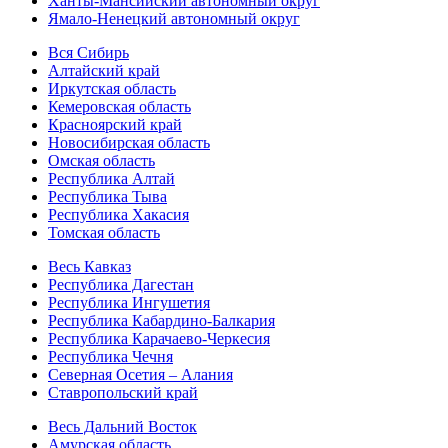
Ханты-Мансийский автономный округ
Ямало-Ненецкий автономный округ
Вся Сибирь
Алтайский край
Иркутская область
Кемеровская область
Красноярский край
Новосибирская область
Омская область
Республика Алтай
Республика Тыва
Республика Хакасия
Томская область
Весь Кавказ
Республика Дагестан
Республика Ингушетия
Республика Кабардино-Балкария
Республика Карачаево-Черкесия
Республика Чечня
Северная Осетия – Алания
Ставропольский край
Весь Дальний Восток
Амурская область