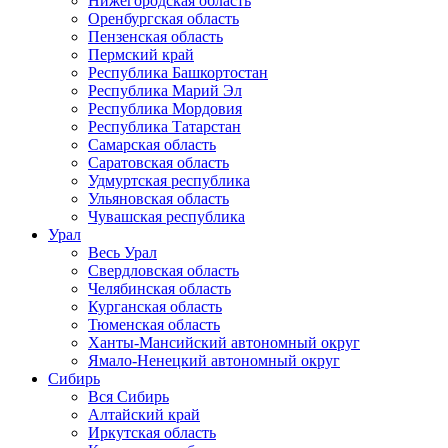
Нижегородская область
Оренбургская область
Пензенская область
Пермский край
Республика Башкортостан
Республика Марий Эл
Республика Мордовия
Республика Татарстан
Самарская область
Саратовская область
Удмуртская республика
Ульяновская область
Чувашская республика
Урал
Весь Урал
Свердловская область
Челябинская область
Курганская область
Тюменская область
Ханты-Мансийский автономный округ
Ямало-Ненецкий автономный округ
Сибирь
Вся Сибирь
Алтайский край
Иркутская область