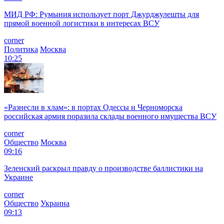
МИД РФ: Румыния использует порт Джурджулешты для
прямой военной логистики в интересах ВСУ
corner
Политика
Москва
10:25
«Разнесли в хлам»: в портах Одессы и Черноморска
российская армия поразила склады военного имущества ВСУ
corner
Общество
Москва
09:16
Зеленский раскрыл правду о производстве баллистики на
Украине
corner
Общество
Украина
09:13