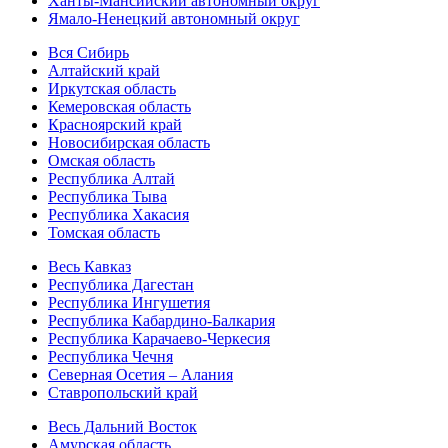
Ханты-Мансийский автономный округ
Ямало-Ненецкий автономный округ
Вся Сибирь
Алтайский край
Иркутская область
Кемеровская область
Красноярский край
Новосибирская область
Омская область
Республика Алтай
Республика Тыва
Республика Хакасия
Томская область
Весь Кавказ
Республика Дагестан
Республика Ингушетия
Республика Кабардино-Балкария
Республика Карачаево-Черкесия
Республика Чечня
Северная Осетия – Алания
Ставропольский край
Весь Дальний Восток
Амурская область