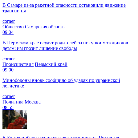
В Самаре из-за ракетной опасности остановили движение
транспорта
corner
Общество
Самарская область
09:04
В Пермском крае осудят родителей за покупки мотоциклов
детям: им грозит лишение свободы
corner
Происшествия
Пермский край
09:00
Минобороны вновь сообщило об ударах по украинской
логистике
corner
Политика
Москва
08:55
В Екатеринбурге скончался экс-замминистра Чикризов,