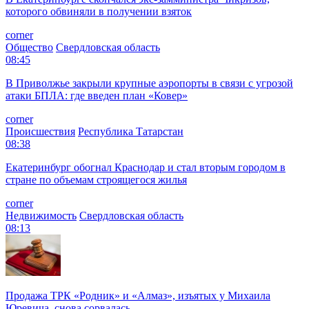
которого обвиняли в получении взяток
corner
Общество
Свердловская область
08:45
В Приволжье закрыли крупные аэропорты в связи с угрозой
атаки БПЛА: где введен план «Ковер»
corner
Происшествия
Республика Татарстан
08:38
Екатеринбург обогнал Краснодар и стал вторым городом в
стране по объемам строящегося жилья
corner
Недвижимость
Свердловская область
08:13
Продажа ТРК «Родник» и «Алмаз», изъятых у Михаила
Юревича, снова сорвалась