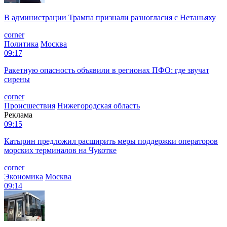
В администрации Трампа признали разногласия с Нетаньяху
corner
Политика
Москва
09:17
Ракетную опасность объявили в регионах ПФО: где звучат
сирены
corner
Происшествия
Нижегородская область
Реклама
09:15
Катырин предложил расширить меры поддержки операторов
морских терминалов на Чукотке
corner
Экономика
Москва
09:14