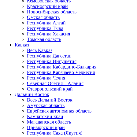
Кемеровская область
Красноярский край
Новосибирская область
Омская область
Республика Алтай
Республика Тыва
Республика Хакасия
Томская область
Кавказ
Весь Кавказ
Республика Дагестан
Республика Ингушетия
Республика Кабардино-Балкария
Республика Карачаево-Черкесия
Республика Чечня
Северная Осетия – Алания
Ставропольский край
Дальний Восток
Весь Дальний Восток
Амурская область
Еврейская автономная область
Камчатский край
Магаданская область
Приморский край
Республика Саха (Якутия)