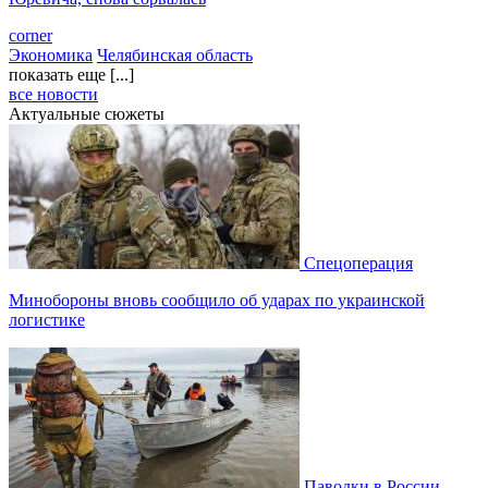
corner
Экономика
Челябинская область
показать еще [...]
все новости
Актуальные сюжеты
Спецоперация
Минобороны вновь сообщило об ударах по украинской
логистике
Паводки в России