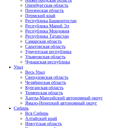
Нижегородская область
Оренбургская область
Пензенская область
Пермский край
Республика Башкортостан
Республика Марий Эл
Республика Мордовия
Республика Татарстан
Самарская область
Саратовская область
Удмуртская республика
Ульяновская область
Чувашская республика
Урал
Весь Урал
Свердловская область
Челябинская область
Курганская область
Тюменская область
Ханты-Мансийский автономный округ
Ямало-Ненецкий автономный округ
Сибирь
Вся Сибирь
Алтайский край
Иркутская область